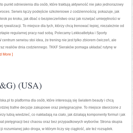
o punkt odniesienia dla osób, które traktują aktywność nie jako jednorazowy
 proces. Serwis łączy podejście szkoleniowe z codziennością: pokazuje, jak
rok po kroku, jak dbać o bezpieczeństwo oraz jak rozwijać umiejętności w
 rywalizacji. To miejsce dla tych, którzy chcą trenować lepiej, niezależnie od
 etapie regularnej pracy nad sobą. Polecamy Lekkoatletyka i Sporty
centrum serwisu stoi idea, że trening nie jest tylko zbiorem ćwiczeń, ale
raz realiów dnia codziennego. TKKF Sieraków pomaga układać rutynę w
d More ]
P&G) (USA)
ska.pl to platforma dla osób, które interesują się światem beauty i chcą
dziej trafne decyzje zakupowe oraz pielęgnacyjne. To miejsce stworzone z
órzy lubią wiedzieć, co nakładają na ciało, jak działają komponenty formuł i jak
t pielęgnacji bez chaosu oraz bez przypadkowych wyborów. Strona skupia
ji rozumianej jako droga, w którym liczy się ciągłość, ale też rozsądek.