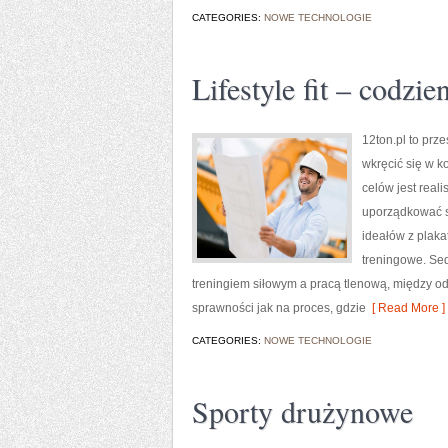
CATEGORIES:
NOWE TECHNOLOGIE
Lifestyle fit – codzi
12ton.pl to prz
wkręcić się w ko
celów jest real
uporządkować s
ideałów z plaka
treningowe. Sed
treningiem siłowym a pracą tlenową, między o
sprawności jak na proces, gdzie
[ Read More ]
CATEGORIES:
NOWE TECHNOLOGIE
Sporty drużynowe