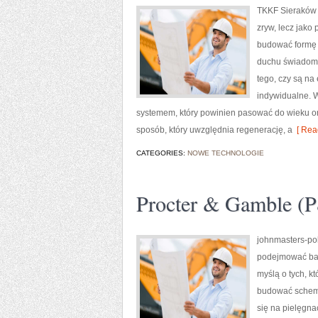
TKKF Sieraków t
zryw, lecz jako
budować formę k
duchu świadomej
tego, czy są na
indywidualne. W 
systemem, który powinien pasować do wieku o
sposób, który uwzględnia regenerację, a
[ Rea
CATEGORIES:
NOWE TECHNOLOGIE
Procter & Gamble (
johnmasters-pol
podejmować bar
myślą o tych, kt
budować schema
się na pielęgnac