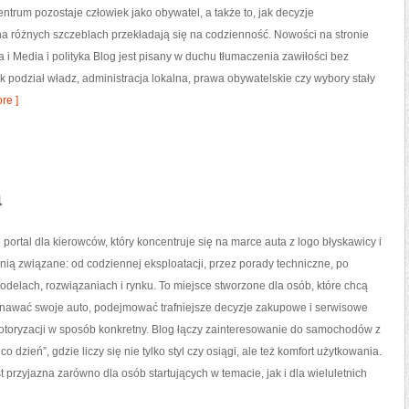
ntrum pozostaje człowiek jako obywatel, a także to, jak decyzje
 różnych szczeblach przekładają się na codzienność. Nowości na stronie
 i Media i polityka Blog jest pisany w duchu tłumaczenia zawiłości bez
ak podział władz, administracja lokalna, prawa obywatelskie czy wybory stały
re ]
a
 portal dla kierowców, który koncentruje się na marce auta z logo błyskawicy i
 nią związane: od codziennej eksploatacji, przez porady techniczne, po
odelach, rozwiązaniach i rynku. To miejsce stworzone dla osób, które chcą
nawać swoje auto, podejmować trafniejsze decyzje zakupowe i serwisowe
otoryzacji w sposób konkretny. Blog łączy zainteresowanie do samochodów z
o dzień”, gdzie liczy się nie tylko styl czy osiągi, ale też komfort użytkowania.
 przyjazna zarówno dla osób startujących w temacie, jak i dla wieluletnich