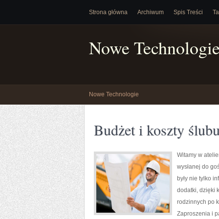
Strona główna
Archiwum
Spis Treści
Ta
Nowe Technologi
Nowe Technologie
Budżet i koszty ślub
Witamy w atelie
wysłanej do gośc
były nie tylko i
dodatki, dzięki 
rodzinnych po k
Zaproszenia i pa