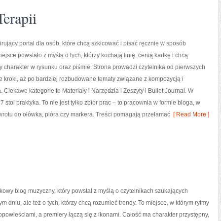
Terapii
pirujący portal dla osób, które chcą szkicować i pisać ręcznie w sposób
ejsce powstało z myślą o tych, którzy kochają linię, cenią kartkę i chcą
charakter w rysunku oraz piśmie. Strona prowadzi czytelnika od pierwszych
e kroki, aż po bardziej rozbudowane tematy związane z kompozycją i
 Ciekawe kategorie to Materiały i Narzędzia i Zeszyty i Bullet Journal. W
7 stoi praktyka. To nie jest tylko zbiór prac – to pracownia w formie bloga, w
rotu do ołówka, pióra czy markera. Treści pomagają przełamać
[ Read More ]
wkowy blog muzyczny, który powstał z myślą o czytelnikach szukających
m dniu, ale też o tych, którzy chcą rozumieć trendy. To miejsce, w którym rytmy
 opowieściami, a premiery łączą się z ikonami. Całość ma charakter przystępny,