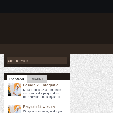
POPULAR
RECENT
Poradniki Fotografic
Moja Fotoksiążka – miejsce
stworzone dla pasjonatów
obrazuMoja Fotoksiążka to ...
Przyszłość w kuch
Witajcie w świecie, w którym