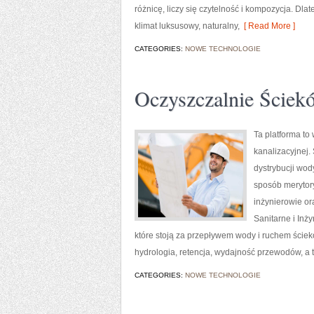
różnicę, liczy się czytelność i kompozycja. D
klimat luksusowy, naturalny,
[ Read More ]
CATEGORIES:
NOWE TECHNOLOGIE
Oczyszczalnie Ściek
Ta platforma to
kanalizacyjnej.
dystrybucji wod
sposób merytory
inżynierowie or
Sanitarne i Inż
które stoją za przepływem wody i ruchem ściek
hydrologia, retencja, wydajność przewodów, a t
CATEGORIES:
NOWE TECHNOLOGIE