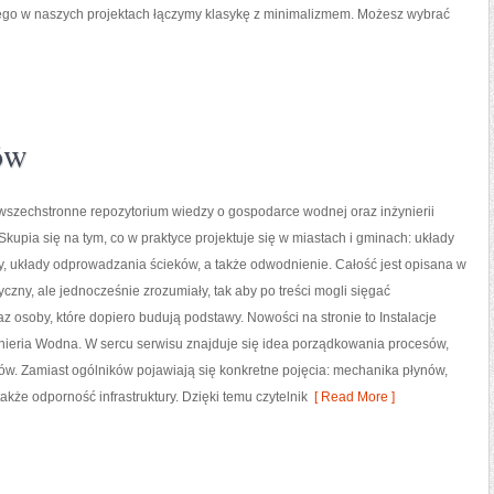
latego w naszych projektach łączymy klasykę z minimalizmem. Możesz wybrać
ów
 wszechstronne repozytorium wiedzy o gospodarce wodnej oraz inżynierii
 Skupia się na tym, co w praktyce projektuje się w miastach i gminach: układy
y, układy odprowadzania ścieków, a także odwodnienie. Całość jest opisana w
czny, ale jednocześnie zrozumiały, tak aby po treści mogli sięgać
az osoby, które dopiero budują podstawy. Nowości na stronie to Instalacje
ynieria Wodna. W sercu serwisu znajduje się idea porządkowania procesów,
ów. Zamiast ogólników pojawiają się konkretne pojęcia: mechanika płynów,
akże odporność infrastruktury. Dzięki temu czytelnik
[ Read More ]