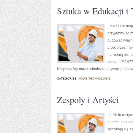
Sztuka w Edukacji i 
Elfiki777 to ins
przyjemny. To mi
budować własny 
prób, przez mał
harmonią pisma.
centrum Elfiki77
którym każdy może odnaleźć motywację do pow
CATEGORIES:
NOWE TECHNOLOGIE
Zespoły i Artyści
Limith to rozry
oddechu po cały
spotykają się z