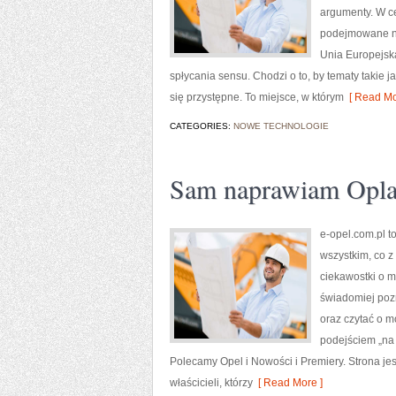
argumenty. W ce
podejmowane na
Unia Europejska
spłycania sensu. Chodzi o to, by tematy takie j
się przystępne. To miejsce, w którym
[ Read Mo
CATEGORIES:
NOWE TECHNOLOGIE
Sam naprawiam Opl
e-opel.com.pl to
wszystkim, co z
ciekawostki o m
świadomiej poz
oraz czytać o m
podejściem „na c
Polecamy Opel i Nowości i Premiery. Strona jest
właścicieli, którzy
[ Read More ]