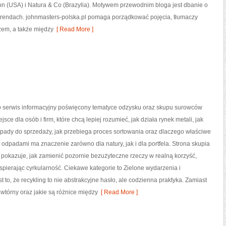
n (USA) i Natura & Co (Brazylia). Motywem przewodnim bloga jest dbanie o
 trendach. johnmasters-polska.pl pomaga porządkować pojęcia, tłumaczy
żem, a także między
[ Read More ]
to serwis informacyjny poświęcony tematyce odzysku oraz skupu surowców
jsce dla osób i firm, które chcą lepiej rozumieć, jak działa rynek metali, jak
pady do sprzedaży, jak przebiega proces sortowania oraz dlaczego właściwe
odpadami ma znaczenie zarówno dla natury, jak i dla portfela. Strona skupia
: pokazuje, jak zamienić pozornie bezużyteczne rzeczy w realną korzyść,
pierając cyrkularność. Ciekawe kategorie to Zielone wydarzenia i
to, że recykling to nie abstrakcyjne hasło, ale codzienna praktyka. Zamiast
 wtórny oraz jakie są różnice między
[ Read More ]