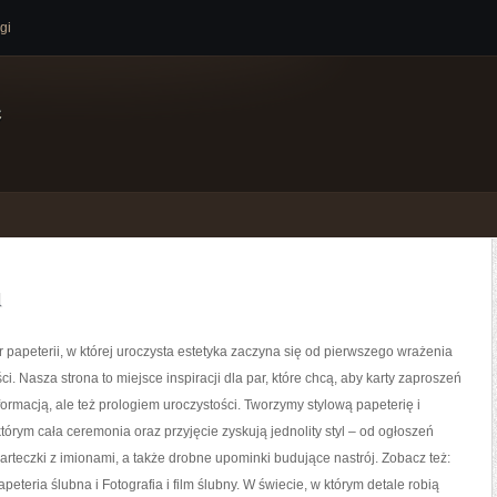
gi
e
u
r papeterii, w której uroczysta estetyka zaczyna się od pierwszego wrażenia
i. Nasza strona to miejsce inspiracji dla par, które chcą, aby karty zaproszeń
nformacją, ale też prologiem uroczystości. Tworzymy stylową papeterię i
którym cała ceremonia oraz przyjęcie zyskują jednolity styl – od ogłoszeń
arteczki z imionami, a także drobne upominki budujące nastrój. Zobacz też:
peteria ślubna i Fotografia i film ślubny. W świecie, w którym detale robią