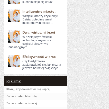
kuchnia staje się coraz ...
Inteligentne miasto:
Witajcie, drodzy czytelnicy!
Dzisiaj zgłębimy temat
inteligentnych‍ miast i ...
Dwaj wirtualni braci
W ​dzisiejszym świecie
technologicznym ​coraz⁢
częściej słyszymy o
innowacyjnych ...
Efektywność w prac
Czy kiedykolwiek
zastanawiałeś się, jak można
jeszcze bardziej⁣ zwiększyć ...
Reklama:
Kliknij, aby dowiedzieć się więcej
Zobacz pełen tekst tutaj
Zobacz pełen opis tutaj