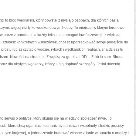
.pl to blog wędkarski, który powstał z myślą o osobach, dla których pasja
 czymś więcej niż tylko weekendowym hobby. To miejsce, w którym terenowe
w parze z poradami, a każdy tekst ma pomagać łowić częściej i z większą
eśli szukasz konkretnych wskazówek, chcesz uporządkować swoje podejście do
 prostu lubisz czytać o wodzie, rybach i wędkarskich realiach, znajdziesz tu
trzeń. Nowości na stronie to Z wędką za granicą i DIY – Zrób to sam. Strona
 oraz dla obytych wędkarzy, którzy lubią dopinać szczegóły. Jedni docenią
 to serwis o polityce, który skupia się na wiedzy o społeczeństwie. To
osób, które chcą ogarniać mechanizmy państwa i wspólnoty, śledzić procesy
lityce krajowej, a jednocześnie budować własne zdanie w oparciu o analizy i