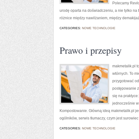
Polecamy Revlo
urodę oparta na doświadczeniu, a nie tylko na
różnice między nawilżaniem, między demakija
CATEGORIES:
NOWE TECHNOLOGIE
Prawo i przepisy
makmetalik.pl 
wtórnych. To mie
przygotować od
postępowanie z 
się na praktyce
jednocześnie ws
Kompostowanie. Główną ideą makmetalik.pl jest 
ogólników, serwis tłumaczy, czym jest surowiec
CATEGORIES:
NOWE TECHNOLOGIE