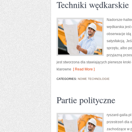
Techniki wędkarskie
Nadorsze-haller
wędkarska jest
obserwacje idą 
satysfakcją. J
sprzętu, albo po
przyjazną przes
jest stworzona dla stawiających pierwsze kroki
klarowne
[ Read More ]
CATEGORIES:
NOWE TECHNOLOGIE
Partie polityczne
ryszard-galla.pl
przestrzeń dla 
zachodzące w po