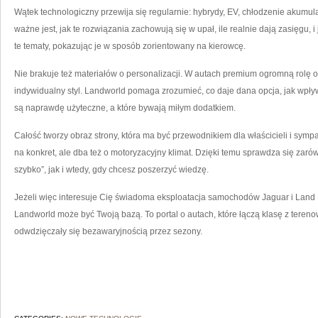
Wątek technologiczny przewija się regularnie: hybrydy, EV, chłodzenie akumula
ważne jest, jak te rozwiązania zachowują się w upał, ile realnie dają zasięgu,
te tematy, pokazując je w sposób zorientowany na kierowcę.
Nie brakuje też materiałów o personalizacji. W autach premium ogromną rolę 
indywidualny styl. Landworld pomaga zrozumieć, co daje dana opcja, jak wpł
są naprawdę użyteczne, a które bywają miłym dodatkiem.
Całość tworzy obraz strony, która ma być przewodnikiem dla właścicieli i sym
na konkret, ale dba też o motoryzacyjny klimat. Dzięki temu sprawdza się zar
szybko”, jak i wtedy, gdy chcesz poszerzyć wiedzę.
Jeżeli więc interesuje Cię świadoma eksploatacja samochodów Jaguar i Land R
Landworld może być Twoją bazą. To portal o autach, które łączą klasę z terenową
odwdzięczały się bezawaryjnością przez sezony.