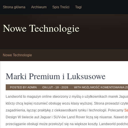
Strona główna
Archiwum
Spis Treści
Tagi
Nowe Technologie
Nowe Technologie
Marki Premium i Luksusowe
M
POSTED BY ADMIN
ON LUT - 18 - 2026
WITH
MOŻLIWOŚĆ KOMENTOWANIA
Z
P
I
Landworld to magazyn online stworzony z myślą o użytkownikach marek Jaguara
L
którzy chcą lepiej rozumieć obsługę wozu klasy wyższej. Strona prowadzi cz
zagadnienia, łącząc praktykę z ciekawostkami rynku i technologii. Polecamy
Sa
Design W świecie aut Jaguar i SUV-ów Land Rover liczą się niuanse. Nawet dr
przeciąganie obsługi może przełożyć się na większe koszty. Landworld podchod