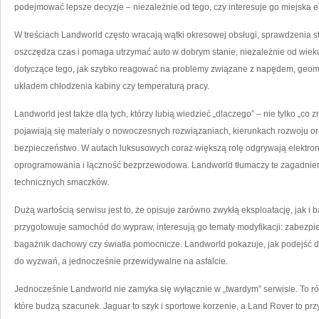
podejmować lepsze decyzje – niezależnie od tego, czy interesuje go miejska eksp
W treściach Landworld często wracają wątki okresowej obsługi, sprawdzenia s
oszczędza czas i pomaga utrzymać auto w dobrym stanie, niezależnie od wieku
dotyczące tego, jak szybko reagować na problemy związane z napędem, geome
układem chłodzenia kabiny czy temperaturą pracy.
Landworld jest także dla tych, którzy lubią wiedzieć „dlaczego” – nie tylko „co
pojawiają się materiały o nowoczesnych rozwiązaniach, kierunkach rozwoju o
bezpieczeństwo. W autach luksusowych coraz większą rolę odgrywają elektron
oprogramowania i łączność bezprzewodowa. Landworld tłumaczy te zagadnieni
technicznych smaczków.
Dużą wartością serwisu jest to, że opisuje zarówno zwykłą eksploatację, jak i 
przygotowuje samochód do wypraw, interesują go tematy modyfikacji: zabezpie
bagażnik dachowy czy światła pomocnicze. Landworld pokazuje, jak podejść do
do wyzwań, a jednocześnie przewidywalne na asfalcie.
Jednocześnie Landworld nie zamyka się wyłącznie w „twardym” serwisie. To 
które budzą szacunek. Jaguar to szyk i sportowe korzenie, a Land Rover to prz