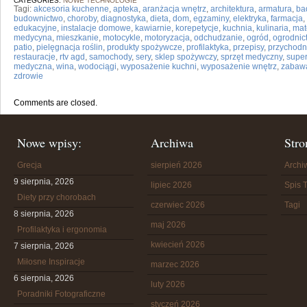
CATEGORIES:
NOWE TECHNOLOGIE
Tagi:
akcesoria kuchenne
,
apteka
,
aranżacja wnętrz
,
architektura
,
armatura
,
ba
budownictwo
,
choroby
,
diagnostyka
,
dieta
,
dom
,
egzaminy
,
elektryka
,
farmacja
,
edukacyjne
,
instalacje domowe
,
kawiarnie
,
korepetycje
,
kuchnia
,
kulinaria
,
mat
medycyna
,
mieszkanie
,
motocykle
,
motoryzacja
,
odchudzanie
,
ogród
,
ogrodnic
patio
,
pielęgnacja roślin
,
produkty spożywcze
,
profilaktyka
,
przepisy
,
przychodn
restauracje
,
rtv agd
,
samochody
,
sery
,
sklep spożywczy
,
sprzęt medyczny
,
supe
medyczna
,
wina
,
wodociągi
,
wyposażenie kuchni
,
wyposażenie wnętrz
,
zabaw
zdrowie
Comments are closed.
Nowe wpisy:
Archiwa
Stro
Grecja
sierpień 2026
Arch
9 sierpnia, 2026
lipiec 2026
Spis T
Diety przy chorobach
czerwiec 2026
Tagi
8 sierpnia, 2026
maj 2026
Profilaktyka i ergonomia
kwiecień 2026
7 sierpnia, 2026
Miłosne Inspiracje
marzec 2026
6 sierpnia, 2026
luty 2026
Poradniki Fotograficzne
styczeń 2026