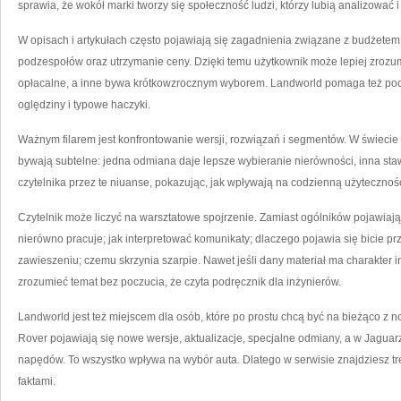
sprawia, że wokół marki tworzy się społeczność ludzi, którzy lubią analizować 
W opisach i artykułach często pojawiają się zagadnienia związane z budżetem:
podzespołów oraz utrzymanie ceny. Dzięki temu użytkownik może lepiej zrozum
opłacalne, a inne bywa krótkowzrocznym wyborem. Landworld pomaga też pod
oględziny i typowe haczyki.
Ważnym filarem jest konfrontowanie wersji, rozwiązań i segmentów. W świeci
bywają subtelne: jedna odmiana daje lepsze wybieranie nierówności, inna sta
czytelnika przez te niuanse, pokazując, jak wpływają na codzienną użytecznoś
Czytelnik może liczyć na warsztatowe spojrzenie. Zamiast ogólników pojawiają 
nierówno pracuje; jak interpretować komunikaty; dlaczego pojawia się bicie pr
zawieszeniu; czemu skrzynia szarpie. Nawet jeśli dany materiał ma charakter in
zrozumieć temat bez poczucia, że czyta podręcznik dla inżynierów.
Landworld jest też miejscem dla osób, które po prostu chcą być na bieżąco z
Rover pojawiają się nowe wersje, aktualizacje, specjalne odmiany, a w Jaguarz
napędów. To wszystko wpływa na wybór auta. Dlatego w serwisie znajdziesz tre
faktami.