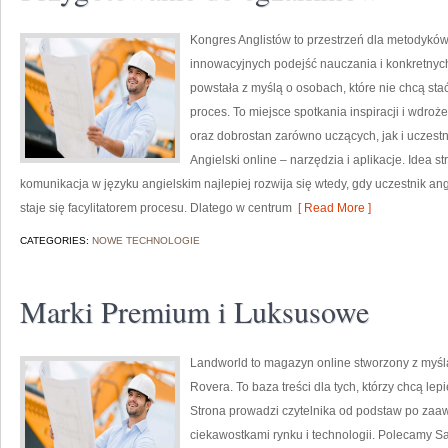
Kongres Anglistów to przestrzeń dla metodyków
innowacyjnych podejść nauczania i konkretnyc
powstała z myślą o osobach, które nie chcą stać
proces. To miejsce spotkania inspiracji i wdroż
oraz dobrostan zarówno uczących, jak i uczestn
Angielski online – narzędzia i aplikacje. Idea s
komunikacja w języku angielskim najlepiej rozwija się wtedy, gdy uczestnik a
staje się facylitatorem procesu. Dlatego w centrum
[ Read More ]
CATEGORIES:
NOWE TECHNOLOGIE
Marki Premium i Luksusowe
Landworld to magazyn online stworzony z myś
Rovera. To baza treści dla tych, którzy chcą le
Strona prowadzi czytelnika od podstaw po zaa
ciekawostkami rynku i technologii. Polecamy 