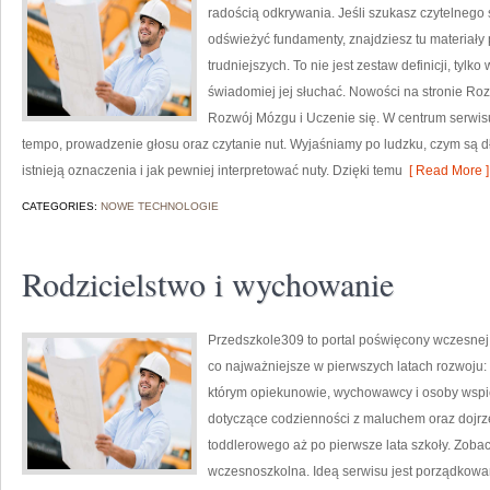
radością odkrywania. Jeśli szukasz czytelnego 
odświeżyć fundamenty, znajdziesz tu materiały
trudniejszych. To nie jest zestaw definicji, tylk
świadomiej jej słuchać. Nowości na stronie Ro
Rozwój Mózgu i Uczenie się. W centrum serwis
tempo, prowadzenie głosu oraz czytanie nut. Wyjaśniamy po ludzku, czym są dł
istnieją oznaczenia i jak pewniej interpretować nuty. Dzięki temu
[ Read More ]
CATEGORIES:
NOWE TECHNOLOGIE
Rodzicielstwo i wychowanie
Przedszkole309 to portal poświęcony wczesnej
co najważniejsze w pierwszych latach rozwoju:
którym opiekunowie, wychowawcy i osoby wspie
dotyczące codzienności z maluchem oraz dojr
toddlerowego aż po pierwsze lata szkoły. Zobac
wczesnoszkolna. Ideą serwisu jest porządkowani