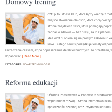
Domowy trening
o2fit.pl to Fitness Klub, które łączy wiedzę z mo
miejsce stworzone dla osób, które chcą ćwiczyć
stronie znajdziesz treści, które pomagają popra
zadbać o zdrowie — bez presji, za to z planem.
Idea o2fit.pl opiera się na prostym założeniu: 
kroki. Dlatego serwis porządkuje tematy od pod
zarządzanie czasem, aż po dopieszczanie detali technicznych. To przestrzeń, w
dopasować
[ Read More ]
CATEGORIES:
NOWE TECHNOLOGIE
Reforma edukacji
Ośrodek Podstawowa w Popowie to środowisko, 
wspieraniem rozwoju. Strona internetowa szko
społeczności szkolnej oraz uwydatnia kierunek st