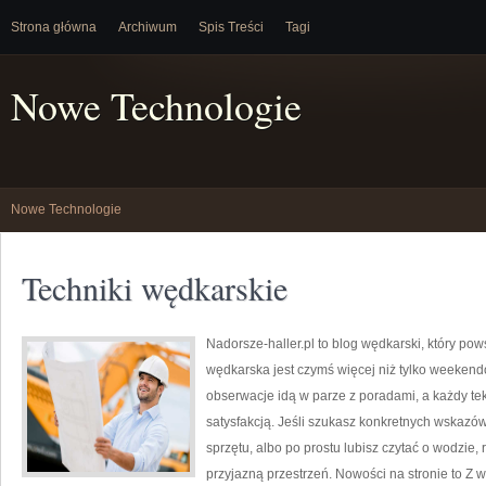
Strona główna
Archiwum
Spis Treści
Tagi
Nowe Technologie
Nowe Technologie
Techniki wędkarskie
Nadorsze-haller.pl to blog wędkarski, który pow
wędkarska jest czymś więcej niż tylko weeken
obserwacje idą w parze z poradami, a każdy te
satysfakcją. Jeśli szukasz konkretnych wskaz
sprzętu, albo po prostu lubisz czytać o wodzie, 
przyjazną przestrzeń. Nowości na stronie to Z w