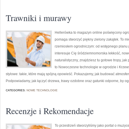
Trawniki i murawy
Hellerówka to magazyn online poświęcony ogr
pomaga stworzyć piękny zielony zakątek. To mie
rzemiosłem ogrodniczym: od wstępnego planu po 
interesuje Cię śródziemnomorska lekkość, now
naturalistyczny, znajdziesz tu gotowe tropy, jak
to Nowoczesne technologie w ogrodzie i Krzew
stylowe: takie, które mają spójną opowieść. Pokazujemy, jak budować atmosferę 
Podpowiadamy, jak łączyć drzewa, trawy ozdobne oraz gatunki odporne, by o
CATEGORIES:
NOWE TECHNOLOGIE
Recenzje i Rekomendacje
To przestrzeń stworzyliśmy jako portal o muzyc