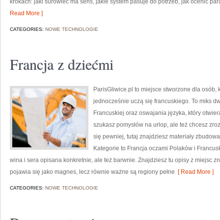
krokach: jaki surowiec ma sens, jakie system pasuje do potrzeb, jak ocenić para
Read More ]
CATEGORIES:
NOWE TECHNOLOGIE
Francja z dziećmi
ParisGliwice.pl to miejsce stworzone dla osób, 
jednocześnie uczą się francuskiego. To miks 
Francuskiej oraz oswajania języka, który otwie
szukasz pomysłów na urlop, ale też chcesz zr
się pewniej, tutaj znajdziesz materiały zbudo
Kategorie to Francja oczami Polaków i Francuski
wina i sera opisana konkretnie, ale też barwnie. Znajdziesz tu opisy z miejsc 
pojawia się jako magnes, lecz równie ważne są regiony pełne
[ Read More ]
CATEGORIES:
NOWE TECHNOLOGIE