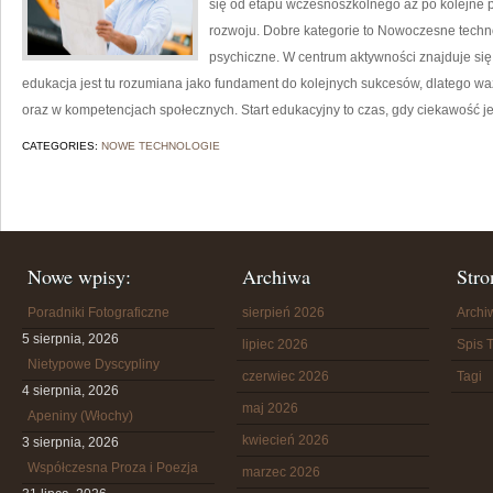
się od etapu wczesnoszkolnego aż po kolejne 
rozwoju. Dobre kategorie to Nowoczesne techno
psychiczne. W centrum aktywności znajduje się
edukacja jest tu rozumiana jako fundament do kolejnych sukcesów, dlatego wa
oraz w kompetencjach społecznych. Start edukacyjny to czas, gdy ciekawość je
CATEGORIES:
NOWE TECHNOLOGIE
Nowe wpisy:
Archiwa
Stro
Poradniki Fotograficzne
sierpień 2026
Arch
5 sierpnia, 2026
lipiec 2026
Spis T
Nietypowe Dyscypliny
czerwiec 2026
Tagi
4 sierpnia, 2026
maj 2026
Apeniny (Włochy)
kwiecień 2026
3 sierpnia, 2026
Współczesna Proza i Poezja
marzec 2026