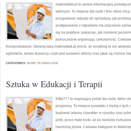
makmetalik.pl to serwis informacyjny poświęc
wtórnych. To miejsce dla osób i firm, które chcą 
przygotować odpady do sprzedaży, jak przebie
postępowanie z odpadami ma znaczenie zarówno d
się na praktyce: pokazuje, jak zamienić pozorn
jednocześnie wspierając cyrkularność. Ciekawe
Kompostowanie. Główną ideą makmetalik.pl jest to, że recykling to nie abstrak
ogólników, serwis tłumaczy, czym jest surowiec wtórny oraz jakie są różnice m
CATEGORIES:
NOWE TECHNOLOGIE
Sztuka w Edukacji i Terapii
Elfiki777 to inspirujący portal dla osób, które 
przyjemny. To miejsce powstało z myślą o tych, k
budować własny charakter w rysunku oraz piśmi
prób, przez małe kroki, aż po bardziej rozbud
harmonią pisma. Ciekawe kategorie to Materiały 