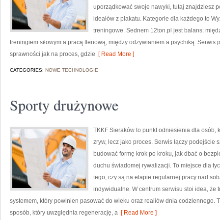
uporządkować swoje nawyki, tutaj znajdziesz 
ideałów z plakatu. Kategorie dla każdego to Wy
treningowe. Sednem 12ton.pl jest balans: międ
treningiem siłowym a pracą tlenową, między odżywianiem a psychiką. Serwis p
sprawności jak na proces, gdzie
[ Read More ]
CATEGORIES:
NOWE TECHNOLOGIE
Sporty drużynowe
TKKF Sieraków to punkt odniesienia dla osób, k
zryw, lecz jako proces. Serwis łączy podejście 
budować formę krok po kroku, jak dbać o bezpi
duchu świadomej rywalizacji. To miejsce dla tyc
tego, czy są na etapie regularnej pracy nad so
indywidualne. W centrum serwisu stoi idea, że tr
systemem, który powinien pasować do wieku oraz realiów dnia codziennego.
sposób, który uwzględnia regenerację, a
[ Read More ]