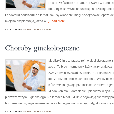
Design W świecie aut Jaguar i SUV-ów Land Ro
potrafią wskazywać na usterkę, a przeciąganie 
Landworld podchodzi do tematu tak, by właściciel mógł podejmować lepsze decy
miejska eksploatacja, jazda w
[ Read More ]
CATEGORIES:
NOWE TECHNOLOGIE
Choroby ginekologiczne
MediluxClinic to przestrzeń w sieci stworzone 
życia. To blog internetowy, który łączy prakty
zwyczajnych wyzwań. W centrum tej przestrzeni 
lepsze rozumienie własnego ciała. Wpisy powst
które często bywają przeładowane mitem, a jed
Młoda kobieta – dorastanie i pierwsza wizyta u 
pierwsza wizyta u ginekologa. Na łamach MediluxClinic pojawiają się teksty p
hormonalnemu, jego zmienności oraz temu, jak notować sygnały, które mogą 
CATEGORIES:
NOWE TECHNOLOGIE