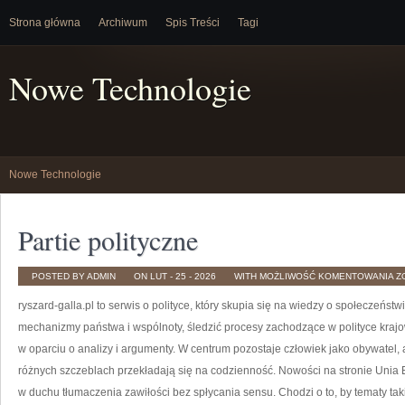
Strona główna
Archiwum
Spis Treści
Tagi
Nowe Technologie
Nowe Technologie
Partie polityczne
P
POSTED BY ADMIN
ON LUT - 25 - 2026
WITH
MOŻLIWOŚĆ KOMENTOWANIA
Z
P
ryszard-galla.pl to serwis o polityce, który skupia się na wiedzy o społeczeństw
mechanizmy państwa i wspólnoty, śledzić procesy zachodzące w polityce kraj
w oparciu o analizy i argumenty. W centrum pozostaje człowiek jako obywatel,
różnych szczeblach przekładają się na codzienność. Nowości na stronie Unia 
w duchu tłumaczenia zawiłości bez spłycania sensu. Chodzi o to, by tematy taki