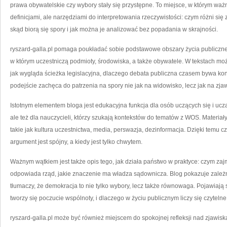
prawa obywatelskie czy wybory stały się przystępne. To miejsce, w którym wa
definicjami, ale narzędziami do interpretowania rzeczywistości: czym różni się z
skąd biorą się spory i jak można je analizować bez popadania w skrajności.
ryszard-galla.pl pomaga poukładać sobie podstawowe obszary życia publiczneg
w którym uczestniczą podmioty, środowiska, a także obywatele. W tekstach moż
jak wygląda ścieżka legislacyjna, dlaczego debata publiczna czasem bywa kon
podejście zachęca do patrzenia na spory nie jak na widowisko, lecz jak na zja
Istotnym elementem bloga jest edukacyjna funkcja dla osób uczących się i ucz
ale też dla nauczycieli, którzy szukają kontekstów do tematów z WOS. Materi
takie jak kultura uczestnictwa, media, perswazja, dezinformacja. Dzięki temu c
argument jest spójny, a kiedy jest tylko chwytem.
Ważnym wątkiem jest także opis tego, jak działa państwo w praktyce: czym za
odpowiada rząd, jakie znaczenie ma władza sądownicza. Blog pokazuje zależno
tłumaczy, że demokracja to nie tylko wybory, lecz także równowaga. Pojawiają 
tworzy się poczucie wspólnoty, i dlaczego w życiu publicznym liczy się czytelne
ryszard-galla.pl może być również miejscem do spokojnej refleksji nad zjawiska