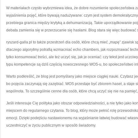
W materiałach często wybrzmiewa idea, że dobre rozumienie społeczeństwa za
wyjaśnienia pojęć, które bywają nadużywane: czym jest system demokratyczny,
przebiega granica między krytyką a dehumanizacją. Takie uporządkowanie po
debata zamienia się w przerzucanie się hasłami. Blog stara się więc budować s
ryszard-galla.pl to także przestrzeń dla osób, które chcą mieć „mapę” zjawisk s
dlaczego algorytmy potrafią wzmacniać echo chambers, jak rozpoznawać techni
tylko konsumować treści, ale też uczyć się, jak je oceniać: czy tekst jest uczciwy
typu kompetencje są dziś częścią nowoczesnego WOS-u, bo społeczeństwo i
Warto podkreślić, że blog jest pomyślany jako miejsce ciągłej nauki. Czytasz je
bo pojęcia zaczynają się zazębiać. WOS przestaje być zbiorem haseł, a staje s
wspólnota. To szczególnie cenne dla osób, które chcą uczyć się nie na pamięć,
Jeśli interesuje Cię polityka jako obszar odpowiedzialności, a nie tylko jako ko
miejscem do regularnego czytania. To blog, który może pełnić rolę przewodnika 
emocji. Dzięki podejściu nastawionemu na wyjaśnianie łatwiej budować własn
uczestniczyć w życiu publicznym w sposób świadomy.