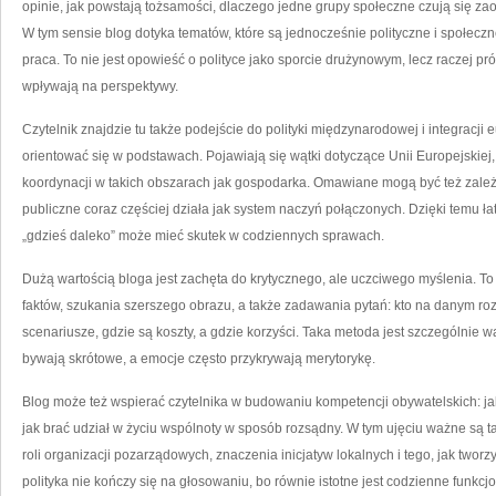
opinie, jak powstają tożsamości, dlaczego jedne grupy społeczne czują się z
W tym sensie blog dotyka tematów, które są jednocześnie polityczne i społeczn
praca. To nie jest opowieść o polityce jako sporcie drużynowym, lecz raczej pr
wpływają na perspektywy.
Czytelnik znajdzie tu także podejście do polityki międzynarodowej i integracji
orientować się w podstawach. Pojawiają się wątki dotyczące Unii Europejskiej,
koordynacji w takich obszarach jak gospodarka. Omawiane mogą być też zale
publiczne coraz częściej działa jak system naczyń połączonych. Dzięki temu ła
„gdzieś daleko” może mieć skutek w codziennych sprawach.
Dużą wartością bloga jest zachęta do krytycznego, ale uczciwego myślenia. To
faktów, szukania szerszego obrazu, a także zadawania pytań: kto na danym rozwi
scenariusze, gdzie są koszty, a gdzie korzyści. Taka metoda jest szczególnie
bywają skrótowe, a emocje często przykrywają merytorykę.
Blog może też wspierać czytelnika w budowaniu kompetencji obywatelskich: jak
jak brać udział w życiu wspólnoty w sposób rozsądny. W tym ujęciu ważne są t
roli organizacji pozarządowych, znaczenia inicjatyw lokalnych i tego, jak twor
polityka nie kończy się na głosowaniu, bo równie istotne jest codzienne funkcjo