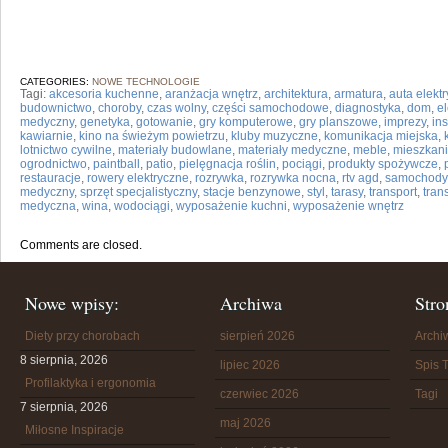
CATEGORIES:
NOWE TECHNOLOGIE
Tagi:
akcesoria kuchenne
,
aranżacja wnętrz
,
architektura
,
armatura
,
auta elekt
budownictwo
,
choroby
,
czas wolny
,
części samochodowe
,
diagnostyka
,
dom
,
el
medyczny
,
genetyka
,
gotowanie
,
gry komputerowe
,
gry planszowe
,
imprezy
,
in
kawiarnie
,
kino na świeżym powietrzu
,
kluby muzyczne
,
komunikacja miejska
,
lotnictwo cywilne
,
materiały budowlane
,
materiały medyczne
,
meble
,
mieszkan
ogrodnictwo
,
paintball
,
patio
,
pielęgnacja roślin
,
pociągi
,
produkty spożywcze
,
restauracje
,
rowery elektryczne
,
rozrywka
,
rozrywka nocna
,
rtv agd
,
samochody
medyczny
,
sprzęt specjalistyczny
,
stacje benzynowe
,
styl
,
tarasy
,
transport
,
tran
medyczna
,
wina
,
wodociągi
,
wyposażenie kuchni
,
wyposażenie wnętrz
Comments are closed.
Nowe wpisy:
Archiwa
Stro
Diety przy chorobach
sierpień 2026
Arch
8 sierpnia, 2026
lipiec 2026
Spis T
Profilaktyka i ergonomia
czerwiec 2026
Tagi
7 sierpnia, 2026
maj 2026
Miłosne Inspiracje