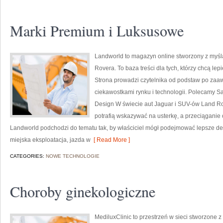
Marki Premium i Luksusowe
Landworld to magazyn online stworzony z myś
Rovera. To baza treści dla tych, którzy chcą le
Strona prowadzi czytelnika od podstaw po zaa
ciekawostkami rynku i technologii. Polecamy 
Design W świecie aut Jaguar i SUV-ów Land Ro
potrafią wskazywać na usterkę, a przeciąganie 
Landworld podchodzi do tematu tak, by właściciel mógł podejmować lepsze decy
miejska eksploatacja, jazda w
[ Read More ]
CATEGORIES:
NOWE TECHNOLOGIE
Choroby ginekologiczne
MediluxClinic to przestrzeń w sieci stworzone 