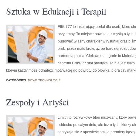
Sztuka w Edukacji i Terapii
Elfiki777 to inspirujący portal dla osób, które 
przyjemny. To miejsce powstało z myślą o tych, k
budować własny charakter w rysunku oraz piśmi
prób, przez małe kroki, aż po bardziej rozbud
harmonią pisma. Ciekawe kategorie to Materiały 
centrum Elfiki777 stoi praktyka. To nie jest tylk
którym każdy może odnaleźć motywację do powrotu do ołówka, pióra czy mark
CATEGORIES:
NOWE TECHNOLOGIE
Zespoły i Artyści
Limith to rozrywkowy blog muzyczny, który pows
oddechu po całym dniu, ale też o tych, którzy c
spotykają się z opowieściami, a premiery łączą 