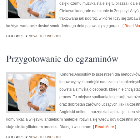
dzięki czemu muzyka staje się tu bliższa i daje 
Ciekawe kategorie na stronie to Zespoły i Artyś
traktowana jak podróż, w której liczy się zabawa
każdym wariancie dostać smak. Jednego dnia pojawiają się gorące
[ Read Mor
CATEGORIES:
NOWE TECHNOLOGIE
Przygotowanie do egzaminów
Kongres Anglistów to przestrzeń dla metodyków
innowacyjnych podejść nauczania i konkretnyc
powstała z myślą o osobach, które nie chcą stać
proces. To miejsce spotkania inspiracji i wdroż
oraz dobrostan zarówno uczących, jak i uczestn
Angielski online – narzędzia i aplikacje. Idea s
komunikacja w języku angielskim najlepiej rozwija się wtedy, gdy uczestnik a
staje się facylitatorem procesu. Dlatego w centrum
[ Read More ]
CATEGORIES:
NOWE TECHNOLOGIE