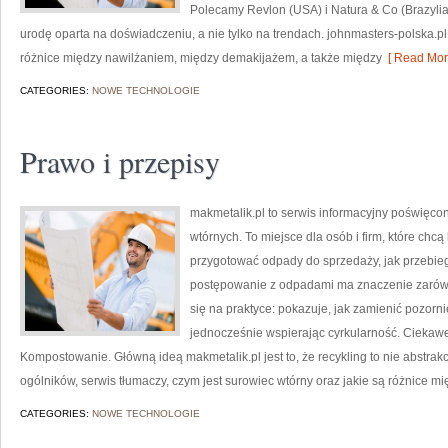
Polecamy Revlon (USA) i Natura & Co (Brazyli
urodę oparta na doświadczeniu, a nie tylko na trendach. johnmasters-polska.
różnice między nawilżaniem, między demakijażem, a także między
[ Read Mor
CATEGORIES:
NOWE TECHNOLOGIE
Prawo i przepisy
makmetalik.pl to serwis informacyjny poświęc
wtórnych. To miejsce dla osób i firm, które chcą 
przygotować odpady do sprzedaży, jak przebie
postępowanie z odpadami ma znaczenie zarówno d
się na praktyce: pokazuje, jak zamienić pozorn
jednocześnie wspierając cyrkularność. Ciekawe
Kompostowanie. Główną ideą makmetalik.pl jest to, że recykling to nie abstrak
ogólników, serwis tłumaczy, czym jest surowiec wtórny oraz jakie są różnice m
CATEGORIES:
NOWE TECHNOLOGIE