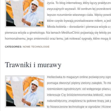
życia. To blog internetowy, który łączy prakty
zwyczajnych wyzwań. W centrum tej przestrzeni 
lepsze rozumienie własnego ciała. Wpisy powst
które często bywają przeładowane mitem, a jed
Młoda kobieta – dorastanie i pierwsza wizyta u 
pierwsza wizyta u ginekologa. Na łamach MediluxClinic pojawiają się teksty p
hormonalnemu, jego zmienności oraz temu, jak notować sygnały, które mogą 
CATEGORIES:
NOWE TECHNOLOGIE
Trawniki i murawy
Hellerówka to magazyn online poświęcony ogr
pomaga stworzyć piękny zielony zakątek. To mie
rzemiosłem ogrodniczym: od wstępnego planu po 
interesuje Cię śródziemnomorska lekkość, now
naturalistyczny, znajdziesz tu gotowe tropy, jak
to Nowoczesne technologie w ogrodzie i Krzew