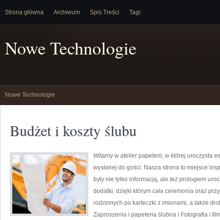
Strona główna
Archiwum
Spis Treści
Tagi
Nowe Technologie
Nowe Technologie
Budżet i koszty ślubu
Witamy w atelier papeterii, w której uroczysta 
wysłanej do gości. Nasza strona to miejsce inspi
były nie tylko informacją, ale też prologiem uro
dodatki, dzięki którym cała ceremonia oraz przyj
rodzinnych po karteczki z imionami, a także dr
Zaproszenia i papeteria ślubna i Fotografia i fi