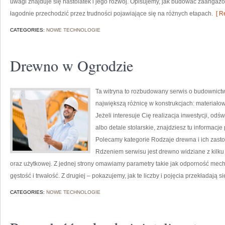
uwagi znajduje się nastolatek i jego rozwój. Opisujemy, jak budować zaangażo
łagodnie przechodzić przez trudności pojawiające się na różnych etapach.
[ R
CATEGORIES:
NOWE TECHNOLOGIE
Drewno w Ogrodzie
Ta witryna to rozbudowany serwis o budownictw
największą różnicę w konstrukcjach: materiał
Jeżeli interesuje Cię realizacja inwestycji, od
albo detale stolarskie, znajdziesz tu informacj
Polecamy kategorie Rodzaje drewna i ich zast
Rdzeniem serwisu jest drewno widziane z kilku
oraz użytkowej. Z jednej strony omawiamy parametry takie jak odporność mech
gęstość i trwałość. Z drugiej – pokazujemy, jak te liczby i pojęcia przekładają s
CATEGORIES:
NOWE TECHNOLOGIE