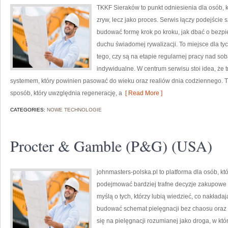
TKKF Sieraków to punkt odniesienia dla osób, k
zryw, lecz jako proces. Serwis łączy podejście 
budować formę krok po kroku, jak dbać o bezpi
duchu świadomej rywalizacji. To miejsce dla tyc
tego, czy są na etapie regularnej pracy nad so
indywidualne. W centrum serwisu stoi idea, że tr
systemem, który powinien pasować do wieku oraz realiów dnia codziennego.
sposób, który uwzględnia regenerację, a
[ Read More ]
CATEGORIES:
NOWE TECHNOLOGIE
Procter & Gamble (P&G) (USA)
johnmasters-polska.pl to platforma dla osób, kt
podejmować bardziej trafne decyzje zakupowe 
myślą o tych, którzy lubią wiedzieć, co nakładaj
budować schemat pielęgnacji bez chaosu oraz
się na pielęgnacji rozumianej jako droga, w któr