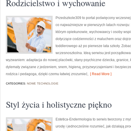
Rodzicielstwo i wychowanie
Przedszkole309 to portal poświęcony wczesnej
co najważniejsze w pierwszych latach rozwoju:
którym opiekunowie, wychowawcy i osoby wspie
dotyczące codzienności z maluchem oraz dojr
toddlerowego aż po pierwsze lata szkoły. Zobac
wczesnoszkolna. Ideą serwisu jest porządkowani
wyzwaniem: adaptacja do nowej placówki, stany psychiczne dziecka, granice, 
dylematy związane z jedzeniem, snem, higieną, przyzwyczajeniami i bezpiec
rodzica i pedagoga, dzięki czemu łatwiej zrozumieć,
[ Read More ]
CATEGORIES:
NOWE TECHNOLOGIE
Styl życia i holistyczne piękno
Estetica-Endermologia to serwis tworzony z my
urodę i jednocześnie rozumieć, jak działają pr