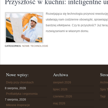
Przyszłość w kuchni: inteligentne
Rozwijająca się technologia przynosi rewolucję
ułatwiają nam codzienne obowiązki, sprawiając,
bardziej efektywne. Czy to przyszłość? Już ter
rozwiązaniami w własnym domu.
CATEGORIES:
NOWE TECHNOLOGIE
Nowe wpisy:
Archiwa
Stro
Diety przy chorobach
sierpień 2026
Arch
8 sierpnia, 2026
lipiec 2026
Spis T
Profilaktyka i ergonomia
czerwiec 2026
Tagi
7 sierpnia, 2026
maj 2026
Miłosne Inspiracje