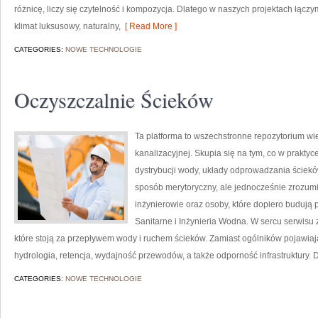
różnicę, liczy się czytelność i kompozycja. Dlatego w naszych projektach łąc
klimat luksusowy, naturalny,
[ Read More ]
CATEGORIES:
NOWE TECHNOLOGIE
Oczyszczalnie Ścieków
Ta platforma to wszechstronne repozytorium wi
kanalizacyjnej. Skupia się na tym, co w praktyc
dystrybucji wody, układy odprowadzania ściekó
sposób merytoryczny, ale jednocześnie zrozumia
inżynierowie oraz osoby, które dopiero budują p
Sanitarne i Inżynieria Wodna. W sercu serwisu
które stoją za przepływem wody i ruchem ścieków. Zamiast ogólników pojawiaj
hydrologia, retencja, wydajność przewodów, a także odporność infrastruktury. D
CATEGORIES:
NOWE TECHNOLOGIE