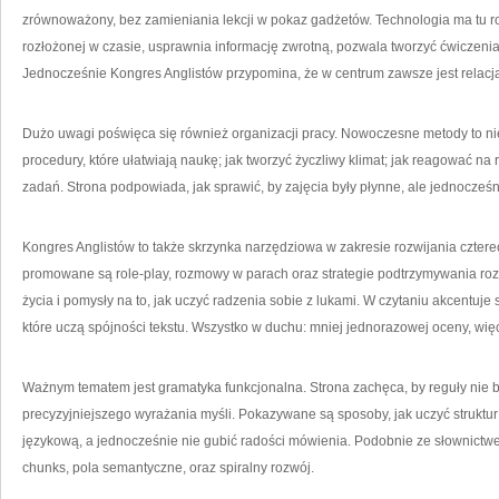
zrównoważony, bez zamieniania lekcji w pokaz gadżetów. Technologia ma tu 
rozłożonej w czasie, usprawnia informację zwrotną, pozwala tworzyć ćwiczenia
Jednocześnie Kongres Anglistów przypomina, że w centrum zawsze jest relacja,
Dużo uwagi poświęca się również organizacji pracy. Nowoczesne metody to nie t
procedury, które ułatwiają naukę; jak tworzyć życzliwy klimat; jak reagować na
zadań. Strona podpowiada, jak sprawić, by zajęcia były płynne, ale jednocześ
Kongres Anglistów to także skrzynka narzędziowa w zakresie rozwijania czte
promowane są role-play, rozmowy w parach oraz strategie podtrzymywania roz
życia i pomysły na to, jak uczyć radzenia sobie z lukami. W czytaniu akcentuje 
które uczą spójności tekstu. Wszystko w duchu: mniej jednorazowej oceny, więc
Ważnym tematem jest gramatyka funkcjonalna. Strona zachęca, by reguły nie b
precyzyjniejszego wyrażania myśli. Pokazywane są sposoby, jak uczyć struktur
językową, a jednocześnie nie gubić radości mówienia. Podobnie ze słownictwem
chunks, pola semantyczne, oraz spiralny rozwój.