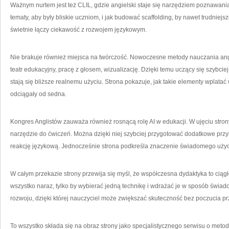
Ważnym nurtem jest też CLIL, gdzie angielski staje się narzędziem poznawani
tematy, aby były bliskie uczniom, i jak budować scaffolding, by nawet trudniejsz
świetnie łączy ciekawość z rozwojem językowym.
Nie brakuje również miejsca na twórczość. Nowoczesne metody nauczania an
teatr edukacyjny, pracę z głosem, wizualizację. Dzięki temu uczący się szybciej
stają się bliższe realnemu użyciu. Strona pokazuje, jak takie elementy wplatać 
odciągały od sedna.
Kongres Anglistów zauważa również rosnącą rolę AI w edukacji. W ujęciu strony
narzędzie do ćwiczeń. Można dzięki niej szybciej przygotować dodatkowe przyk
reakcję językową. Jednocześnie strona podkreśla znaczenie świadomego użycia 
W całym przekazie strony przewija się myśl, że współczesna dydaktyka to ciągłe
wszystko naraz, tylko by wybierać jedną technikę i wdrażać je w sposób świa
rozwoju, dzięki której nauczyciel może zwiększać skuteczność bez poczucia 
To wszystko składa się na obraz strony jako specjalistycznego serwisu o metod