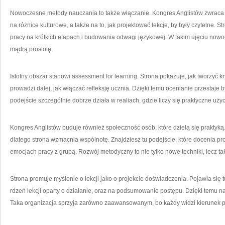
Nowoczesne metody nauczania to także włączanie. Kongres Anglistów zwraca
na różnice kulturowe, a także na to, jak projektować lekcje, by były czytelne. St
pracy na krótkich etapach i budowania odwagi językowej. W takim ujęciu nowo
mądrą prostotę.
Istotny obszar stanowi assessment for learning. Strona pokazuje, jak tworzyć k
prowadzi dalej, jak włączać refleksję ucznia. Dzięki temu ocenianie przestaje b
podejście szczególnie dobrze działa w realiach, gdzie liczy się praktyczne użyc
Kongres Anglistów buduje również społeczność osób, które dzielą się praktyką
dlatego strona wzmacnia wspólnotę. Znajdziesz tu podejście, które docenia pr
emocjach pracy z grupą. Rozwój metodyczny to nie tylko nowe techniki, lecz t
Strona promuje myślenie o lekcji jako o projekcie doświadczenia. Pojawia się 
rdzeń lekcji oparty o działanie, oraz na podsumowanie postępu. Dzięki temu nau
Taka organizacja sprzyja zarówno zaawansowanym, bo każdy widzi kierunek p