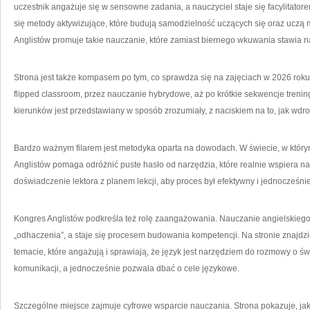
uczestnik angażuje się w sensowne zadania, a nauczyciel staje się facylitato
się metody aktywizujące, które budują samodzielność uczących się oraz uczą
Anglistów promuje takie nauczanie, które zamiast biernego wkuwania stawia n
Strona jest także kompasem po tym, co sprawdza się na zajęciach w 2026 roku
flipped classroom, przez nauczanie hybrydowe, aż po krótkie sekwencje trenin
kierunków jest przedstawiany w sposób zrozumiały, z naciskiem na to, jak wd
Bardzo ważnym filarem jest metodyka oparta na dowodach. W świecie, w którym
Anglistów pomaga odróżnić puste hasło od narzędzia, które realnie wspiera na
doświadczenie lektora z planem lekcji, aby proces był efektywny i jednocześn
Kongres Anglistów podkreśla też rolę zaangażowania. Nauczanie angielskieg
„odhaczenia”, a staje się procesem budowania kompetencji. Na stronie znajdzie
temacie, które angażują i sprawiają, że język jest narzędziem do rozmowy o ś
komunikacji, a jednocześnie pozwala dbać o cele językowe.
Szczególne miejsce zajmuje cyfrowe wsparcie nauczania. Strona pokazuje, j