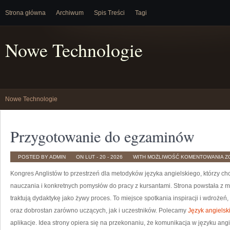
Strona główna
Archiwum
Spis Treści
Tagi
Nowe Technologie
Nowe Technologie
Przygotowanie do egzaminów
P
POSTED BY ADMIN
ON LUT - 20 - 2026
WITH
MOŻLIWOŚĆ KOMENTOWANIA
Z
D
E
Kongres Anglistów to przestrzeń dla metodyków języka angielskiego, którzy c
nauczania i konkretnych pomysłów do pracy z kursantami. Strona powstała z my
traktują dydaktykę jako żywy proces. To miejsce spotkania inspiracji i wdrożeń
oraz dobrostan zarówno uczących, jak i uczestników. Polecamy
Język angielsk
aplikacje. Idea strony opiera się na przekonaniu, że komunikacja w języku angi