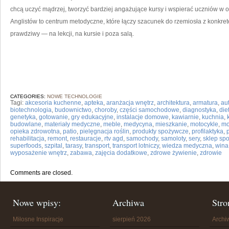
chcą uczyć mądrzej, tworzyć bardziej angażujące kursy i wspierać uczniów w 
Anglistów to centrum metodyczne, które łączy szacunek do rzemiosła z konkretem
prawdziwy — na lekcji, na kursie i poza salą.
CATEGORIES:
NOWE TECHNOLOGIE
Tagi:
akcesoria kuchenne
,
apteka
,
aranżacja wnętrz
,
architektura
,
armatura
,
au
biotechnologia
,
budownictwo
,
choroby
,
części samochodowe
,
diagnostyka
,
die
genetyka
,
gotowanie
,
gry edukacyjne
,
instalacje domowe
,
kawiarnie
,
kuchnia
,
budowlane
,
materiały medyczne
,
meble
,
medycyna
,
mieszkanie
,
motocykle
,
mo
opieka zdrowotna
,
patio
,
pielęgnacja roślin
,
produkty spożywcze
,
profilaktyka
,
rehabilitacja
,
remont
,
restauracje
,
rtv agd
,
samochody
,
samoloty
,
sery
,
sklep sp
superfoods
,
szpital
,
tarasy
,
transport
,
transport lotniczy
,
wiedza medyczna
,
wina
wyposażenie wnętrz
,
zabawa
,
zajęcia dodatkowe
,
zdrowe żywienie
,
zdrowie
Comments are closed.
Nowe wpisy:
Archiwa
Stro
Miłosne Inspiracje
sierpień 2026
Arch