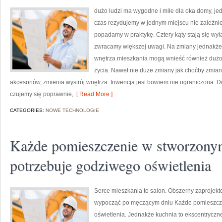
dużo ludzi ma wygodne i miłe dla oka domy, jed
czas rezydujemy w jednym miejscu nie zależnie
popadamy w praktykę. Cztery kąty stają się wył
zwracamy większej uwagi. Na zmiany jednakże 
wnętrza mieszkania mogą wnieść również dużo
życia. Nawet nie duże zmiany jak choćby zmian
akcesoriów, zmienia wystrój wnętrza. Inwencja jest bowiem nie ograniczona. D
czujemy się poprawnie,
[ Read More ]
CATEGORIES:
NOWE TECHNOLOGIE
Każde pomieszczenie w stworzony
potrzebuje godziwego oświetlenia
Serce mieszkania to salon. Obszerny zaprojek
wypocząć po męczącym dniu Każde pomieszc
oświetlenia. Jednakże kuchnia to ekscentryczn