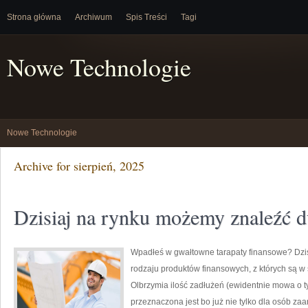
Strona główna
Archiwum
Spis Treści
Tagi
Nowe Technologie
Nowe Technologie
Archive for sierpień, 2025
Dzisiaj na rynku możemy znaleźć 
Wpadłeś w gwałtowne tarapaty finansowe? Dzi
rodzaju produktów finansowych, z których są w s
Olbrzymia ilość zadłużeń (ewidentnie mowa o 
przeznaczona jest bo już nie tylko dla osób 