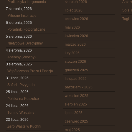
Profilaktyka i ergonomia
sierpień 2026
Arch
7 sierpnia, 2026
lipiec 2026
Spis T
Miłosne Inspiracje
czerwiec 2026
Tagi
6 sierpnia, 2026
maj 2026
Poradniki Fotograficzne
kwiecień 2026
5 sierpnia, 2026
Nietypowe Dyscypliny
marzec 2026
4 sierpnia, 2026
luty 2026
Apeniny (Włochy)
styczeń 2026
3 sierpnia, 2026
grudzień 2025
Współczesna Proza i Poezja
31 lipca, 2026
listopad 2025
Safari i Przygoda
październik 2025
25 lipca, 2026
wrzesień 2025
Polska na Koszulce
sierpień 2025
24 lipca, 2026
Tuning Wizualny
lipiec 2025
23 lipca, 2026
czerwiec 2025
Zero Waste w Kuchni
maj 2025