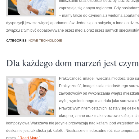
mieszkalne oraz osobiste siedziby tudzież urzę
zaprzątają się danym regionem. Gdy posiadamy
– mamy także do czynienia z wieloma apartame
dyspozycji jeszcze więcej apartamentów. Jedne są do nabycia, a inne do dzi
związku z tym być dopasowywane przez media oraz przez samych specjalistów, 
CATEGORIES:
NOWE TECHNOLOGIE
Dla każdego dom marzeń jest czym
Praktyczność, image i wieczna młodość tego 
Praktyczność, image i stała młodość tego sur
zawodowców od wykończania wnętrz mieszkalnyc
wyżej wymienionego materiału jako surowca u
Prawdziwym hitem ostatnich lat stały się desk
okropne, zimne oraz mało rzeczowe kafle, a ic
kompozytowa Warszawa nie jedynie przeważają nad kaflami pod względem ła
deska nie jest tak śliska jak kafelki. Niestraszne im dosadne różnice temperatu
praca
[ Read More ]