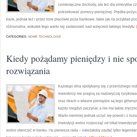
comiesięczne dochody, ale też dla emerytów cz
potrzebować pomocy pieniężnej. Prędka pożyczk
bank, jednak też i przez inne placówki poza bankowe, takie jak na przykład poc
różnorodna, wskutek tego warto się zastanowić nad wzięciem takiego kredytu
[
CATEGORIES:
NOWE TECHNOLOGIE
Kiedy pożądamy pieniędzy i nie sp
rozwiązania
Każdego dnia spotykamy się z przeróżnego rod
inwestorzy nie pragną za nadzwyczaj ryzykować
oraz strach o własne pieniądze są tego główny
każdy niegdyś zaczynał, a nie ma takiej zręczno
Warto niemniej jednak uczyć się powoli i z ro
inwestycji wolno rozpocząć od lokat inwestycyj
wolno otworzyć w banku. I tu pierwsza rada – należałoby zaufać tylko legenda