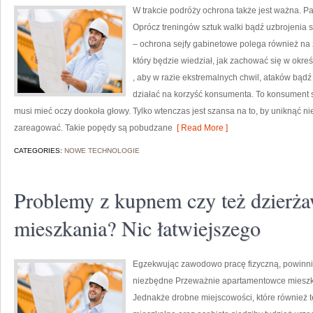
W trakcie podróży ochrona także jest ważna. Pa
Oprócz treningów sztuk walki bądź uzbrojenia 
– ochrona sejfy gabinetowe polega również na 
który będzie wiedział, jak zachować się w okreś
, aby w razie ekstremalnych chwil, ataków bądź
działać na korzyść konsumenta. To konsument s
musi mieć oczy dookoła głowy. Tylko wtenczas jest szansa na to, by uniknąć n
zareagować. Takie popędy są pobudzane
[ Read More ]
CATEGORIES:
NOWE TECHNOLOGIE
Problemy z kupnem czy też dzierż
mieszkania? Nic łatwiejszego
Egzekwując zawodowo pracę fizyczną, powinni
niezbędne Przeważnie apartamentowce mieszka
Jednakże drobne miejscowości, które również t