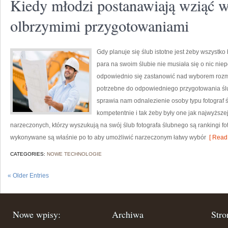
Kiedy młodzi postanawiają wziąć we
olbrzymimi przygotowaniami
Gdy planuje się ślub istotne jest żeby wszystk
para na swoim ślubie nie musiała się o nic niep
odpowiednio się zastanowić nad wyborem rozma
potrzebne do odpowiedniego przygotowania śl
sprawia nam odnalezienie osoby typu fotograf 
kompetentnie i tak żeby były one jak najwyższe
narzeczonych, którzy wyszukują na swój ślub fotografa ślubnego są rankingi fot
wykonywane są właśnie po to aby umożliwić narzeczonym łatwy wybór
[ Read 
CATEGORIES:
NOWE TECHNOLOGIE
« Older Entries
Nowe wpisy:
Archiwa
Stro