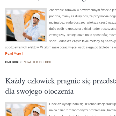
Znaczenie zdrowia w powszechnym świecie jest
podoba, mamy za duży nos, za przykrótkie nogi,
można bez trudu dostrzec, większa część naszyc
dużo osób rozpoczyna dzisiaj nader troszczyć 
zewnętrzny. Istnieje dużo na to sposobów, moż
sport. Jednakże często takie metody są nadzwy
spodziewanych efektów. W takim razie coraz więcej osób sięga po tabletki n
Read More ]
CATEGORIES:
NOWE TECHNOLOGIE
Każdy człowiek pragnie się przedsta
dla swojego otoczenia
Chociaż wydaje nam się, iż rehabilitacja traktu
na co dzień z różnorodnymi problemami, bardzo 