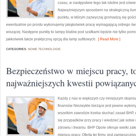
czasu, w następstwie tego tak istotne jest oświe
Najważniejszym sposobem na strategiczną ilumi
punktu, w którym zazwyczaj gromadzą się gośc
ewentualnie po prostu wykonujemy jakąkolwiek pracę wymagającą ostrego świa
wiszącej. Następne punkty to lampy blatów pod szafkami będzie nie tylko po
jakkolwiek także praktyczną opcją dla lamp sufitowych.
[ Read More ]
CATEGORIES:
NOWE TECHNOLOGIE
Bezpieczeństwo w miejscu pracy, to
najważniejszych kwestii powiązany
Każdy z nas w większym czy mniejszym stopniu
finansów Niezwykle bieżące jest pewne wykon
wszelkim zawodzie trzeba słuchać zasad BHP, d
się przypadków przy pracy i wiedzieć jak sobie
zdrowiu i trwaniu. BHP Opole oferuje wielki z
miejscu pracy. Oferta tej firmy, jest zamieszczo