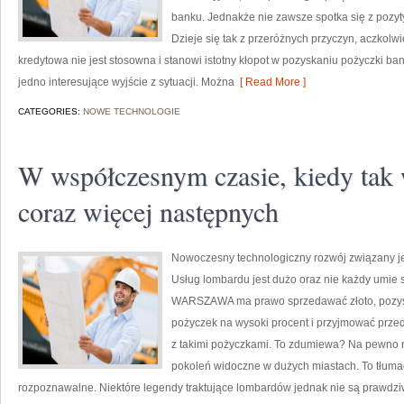
banku. Jednakże nie zawsze spotka się z pozyt
Dzieje się tak z przeróżnych przyczyn, aczkolw
kredytowa nie jest stosowna i stanowi istotny kłopot w pozyskaniu pożyczki ban
jedno interesujące wyjście z sytuacji. Można
[ Read More ]
CATEGORIES:
NOWE TECHNOLOGIE
W współczesnym czasie, kiedy tak 
coraz więcej następnych
Nowoczesny technologiczny rozwój związany 
Usług lombardu jest dużo oraz nie każdy umie 
WARSZAWA ma prawo sprzedawać złoto, pozyski
pożyczek na wysoki procent i przyjmować przed
z takimi pożyczkami. To zdumiewa? Na pewno ni
pokoleń widoczne w dużych miastach. To tłumaczy
rozpoznawalne. Niektóre legendy traktujące lombardów jednak nie są prawdzi