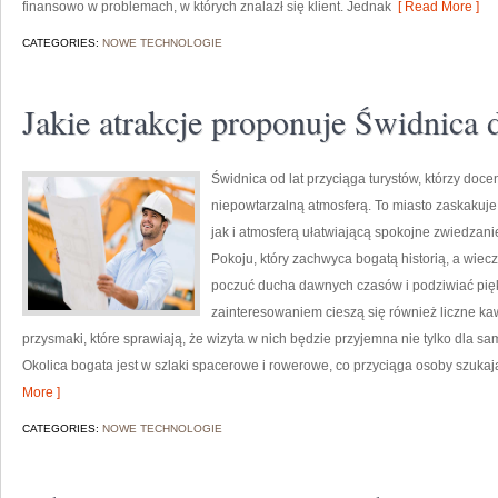
finansowo w problemach, w których znalazł się klient. Jednak
[ Read More ]
CATEGORIES:
NOWE TECHNOLOGIE
Jakie atrakcje proponuje Świdnica 
Świdnica od lat przyciąga turystów, którzy doce
niepowtarzalną atmosferą. To miasto zaskakuj
jak i atmosferą ułatwiającą spokojne zwiedzanie
Pokoju, który zachwyca bogatą historią, a wiec
poczuć ducha dawnych czasów i podziwiać pię
zainteresowaniem cieszą się również liczne kaw
przysmaki, które sprawiają, że wizyta w nich będzie przyjemna nie tylko dla s
Okolica bogata jest w szlaki spacerowe i rowerowe, co przyciąga osoby szuka
More ]
CATEGORIES:
NOWE TECHNOLOGIE