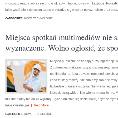
włosów. Z reguły tworzy się ono w okrągłym lub też owalnym kształcie. Początki
jakie wspólnie z upływem czasu przeradza się w coraz pokaźniejsze oraz coraz
CATEGORIES:
NOWE TECHNOLOGIE
Miejsca spotkań multimediów nie są
wyznaczone. Wolno ogłosić, że spo
Miejsca publiczne posiadają dużą ingerencję w
Z trudem jest wskazać przyszłość naszego świa
multimedialną, jaka dotyczy form medialnych. W
cena to stały rozwój. Nie zdajemy sobie sprawy z
lat będzie brzmiała muzyka. Nie wiemy też, j
które dotyczą wideo. Nie wiemy niemalże nic. 
multimedialny nie da za wgraną. Będzie on stale się kształtował, a tym samym
takie kwestie, jak
[ Read More ]
CATEGORIES:
NOWE TECHNOLOGIE