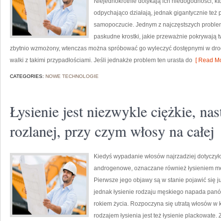
Niejednokrotnie dotykają ich niedogodności, któ
odpychająco działają, jednak gigantycznie te
samopoczucie. Jednym z najczęstszych problemów
paskudne krostki, jakie przeważnie pokrywają twa
zbytnio wzmożony, wtenczas można spróbować go wyleczyć dostępnymi w drog
walki z takimi przypadłościami. Jeśli jednakże problem ten urasta do
[ Read Mo
CATEGORIES:
NOWE TECHNOLOGIE
Łysienie jest niezwykle ciężkie, na
rozlanej, przy czym włosy na całej
Kiedyś wypadanie włosów najrzadziej dotyczyło
androgenowe, oznaczane również łysieniem m
Pierwsze jego objawy są w stanie pojawić się j
jednak łysienie rodzaju męskiego napada panó
rokiem życia. Rozpoczyna się utratą włosów w
rodzajem łysienia jest też łysienie plackowate