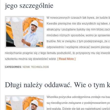
jego szczególnie
W nowoczesnych czasach tak bywa, że ludzie b
Kwestie pieniężne nie dla wszystkich są łatwe. A
atrakcyjny i pożądane byłoby się nim bliżej z
mnóstwo różnych sposobów, wolno je sprawnie
trudów. Nic w związku z tym podejrzanego, że c
odpowiednio i wydajnie obracać swoimi pieniędzm
niesłychanie pragnie się z tego tematu podszkolić, to przysporzy mu się inwes
szkoleniu można się dowiedzieć wiele
[ Read More ]
CATEGORIES:
NOWE TECHNOLOGIE
Długi należy oddawać. Wie o tym 
Wszelka pożyczka udostępniona zostaje na baz
są nieodłącznie związane z podejmowaniem poż
jest waluta. Dzieje się tak po największej częś