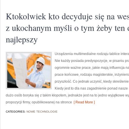
Ktokolwiek kto decyduje się na we
z ukochanym myśli o tym żeby ten d
najlepszy
Urządzenia multimedialne rodzaju tablice inte
Nie każdy posiada predyspozycje, w pisaniu pra
ogromnie ważne prace, jakie mają influencja na
prace końcowe, rodzaju magisterskie, inżyniersk
przyszłość. Co jednak uczynić, kiedy skreśleni
Kiedy jest to dla nas zagadnienie ponad nasze s
dużo osób boryka się z takim kłopotem, jednakże jest na to jedno wyjątkowe wy
propozycji firmy, opublikowanej na stronce
[ Read More ]
CATEGORIES:
NOWE TECHNOLOGIE