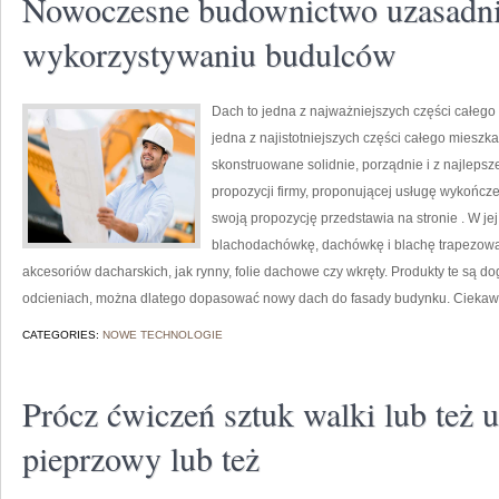
Nowoczesne budownictwo uzasadnia
wykorzystywaniu budulców
Dach to jedna z najważniejszych części całego
jedna z najistotniejszych części całego mieszkan
skonstruowane solidnie, porządnie i z najlepsze
propozycji firmy, proponującej usługę wykończen
swoją propozycję przedstawia na stronie . W je
blachodachówkę, dachówkę i blachę trapezową.
akcesoriów dacharskich, jak rynny, folie dachowe czy wkręty. Produkty te są d
odcieniach, można dlatego dopasować nowy dach do fasady budynku. Cieka
CATEGORIES:
NOWE TECHNOLOGIE
Prócz ćwiczeń sztuk walki lub też u
pieprzowy lub też