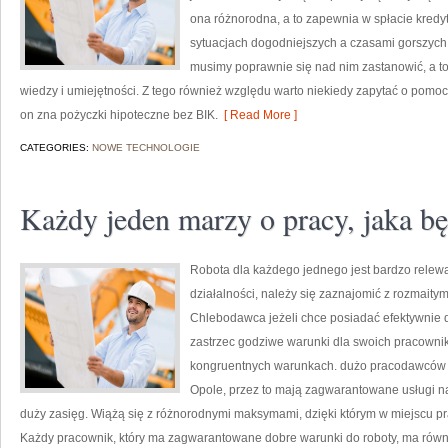
ona różnorodna, a to zapewnia w spłacie kred
sytuacjach dogodniejszych a czasami gorszych. 
musimy poprawnie się nad nim zastanowić, a t
wiedzy i umiejętności. Z tego również względu warto niekiedy zapytać o pomoc 
on zna pożyczki hipoteczne bez BIK.
[ Read More ]
CATEGORIES:
NOWE TECHNOLOGIE
Każdy jeden marzy o pracy, jaka b
Robota dla każdego jednego jest bardzo relewa
działalności, należy się zaznajomić z rozmaitym
Chlebodawca jeżeli chce posiadać efektywnie d
zastrzec godziwe warunki dla swoich pracownik
kongruentnych warunkach. dużo pracodawców u
Opole, przez to mają zagwarantowane usługi n
duży zasięg. Wiążą się z różnorodnymi maksymami, dzięki którym w miejscu p
Każdy pracownik, który ma zagwarantowane dobre warunki do roboty, ma równi