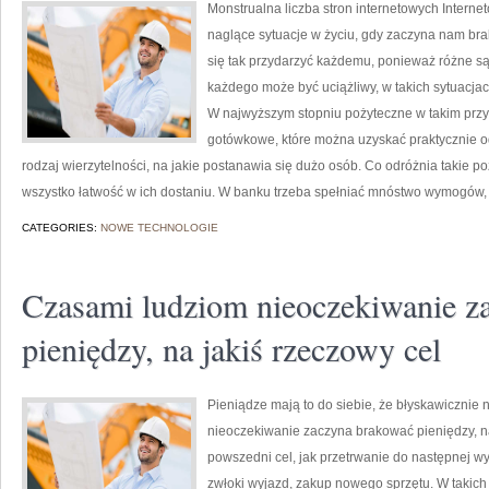
Monstrualna liczba stron internetowych Intern
naglące sytuacje w życiu, gdy zaczyna nam b
się tak przydarzyć każdemu, ponieważ różne są 
każdego może być uciążliwy, w takich sytuacja
W najwyższym stopniu pożyteczne w takim przy
gotówkowe, które można uzyskać praktycznie o
rodzaj wierzytelności, na jakie postanawia się dużo osób. Co odróżnia takie
wszystko łatwość w ich dostaniu. W banku trzeba spełniać mnóstwo wymogów
CATEGORIES:
NOWE TECHNOLOGIE
Czasami ludziom nieoczekiwanie z
pieniędzy, na jakiś rzeczowy cel
Pieniądze mają to do siebie, że błyskawicznie
nieoczekiwanie zaczyna brakować pieniędzy, na 
powszedni cel, jak przetrwanie do następnej wyp
zwłoki wyjazd, zakup nowego sprzętu. W takich 