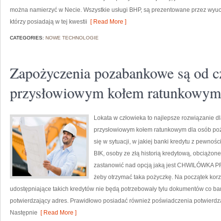
można namierzyć w Necie. Wszystkie usługi BHP, są prezentowane przez wyuc
którzy posiadają w tej kwestii
[ Read More ]
CATEGORIES:
NOWE TECHNOLOGIE
Zapożyczenia pozabankowe są od c
przysłowiowym kołem ratunkowym 
Lokata w człowieka to najlepsze rozwiązanie d
przysłowiowym kołem ratunkowym dla osób pożą
się w sytuacji, w jakiej banki kredytu z pewnoś
BIK, osoby ze złą historią kredytową, obciążon
zastanowić nad opcją jaką jest CHWILÓWKA P
żeby otrzymać taka pożyczkę. Na początek kor
udostępniające takich kredytów nie będą potrzebowały tylu dokumentów co b
potwierdzający adres. Prawidłowo posiadać również poświadczenia potwierdza
Następnie
[ Read More ]