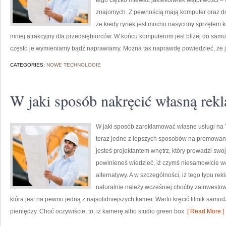
tego ciężko miewać jakiekolwiek wątpliwości –
znajomych. Z pewnością mają komputer oraz dos
że kiedy rynek jest mocno nasycony sprzętem 
mniej atrakcyjny dla przedsiębiorców. W końcu komputerom jest bliżej do sam
często je wymieniamy bądź naprawiamy. Można tak naprawdę powiedzieć, że j
CATEGORIES:
NOWE TECHNOLOGIE
W jaki sposób nakręcić własną rek
W jaki sposób zareklamować własne usługi na Y
teraz jedne z lepszych sposobów na promowanie
jesteś projektantem wnętrz, który prowadzi sw
powinieneś wiedzieć, iż czymś niesamowicie wa
alternatywy. A w szczególności, iż tego typu re
naturalnie należy wcześniej choćby zainwesto
która jest na pewno jedną z najsolidniejszych kamer. Warto kręcić filmik samo
pieniędzy. Choć oczywiście, to, iż kamerę albo studio green box
[ Read More ]