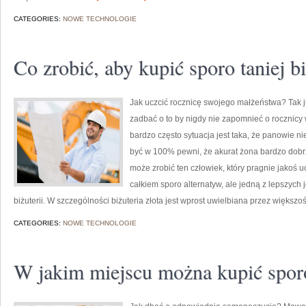
CATEGORIES:
NOWE TECHNOLOGIE
Co zrobić, aby kupić sporo taniej bi
Jak uczcić rocznicę swojego małżeństwa? Tak ju
zadbać o to by nigdy nie zapomnieć o rocznic
bardzo często sytuacja jest taka, że panowie n
być w 100% pewni, że akurat żona bardzo dobrz
może zrobić ten człowiek, który pragnie jakoś u
całkiem sporo alternatyw, ale jedną z lepszych 
biżuterii. W szczególności biżuteria złota jest wprost uwielbiana przez większoś
CATEGORIES:
NOWE TECHNOLOGIE
W jakim miejscu można kupić sporo