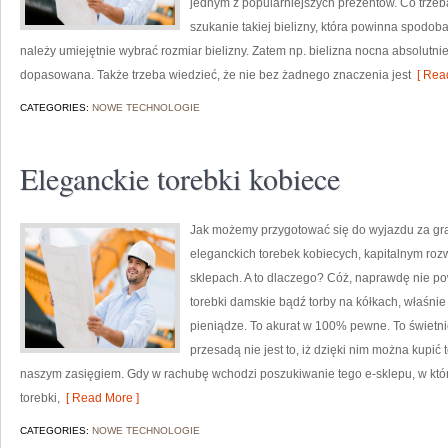
jednym z popularniejszych prezentów. Co trzeba
szukanie takiej bielizny, która powinna spodob
należy umiejętnie wybrać rozmiar bielizny. Zatem np. bielizna nocna absolut
dopasowana. Także trzeba wiedzieć, że nie bez żadnego znaczenia jest
[ Read
CATEGORIES:
NOWE TECHNOLOGIE
Eleganckie torebki kobiece
Jak możemy przygotować się do wyjazdu za gran
eleganckich torebek kobiecych, kapitalnym rozw
sklepach. A to dlaczego? Cóż, naprawdę nie p
torebki damskie bądź torby na kółkach, właśni
pieniądze. To akurat w 100% pewne. To świetnie
przesadą nie jest to, iż dzięki nim można kupić t
naszym zasięgiem. Gdy w rachubę wchodzi poszukiwanie tego e-sklepu, w któ
torebki,
[ Read More ]
CATEGORIES:
NOWE TECHNOLOGIE