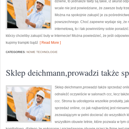
dziwne, to jednakże fakty są takie, iż akurat od
wcale nie jest powiedziane, że zawsze buty trz
Można na spokojnie zakupić je za pośrednictwem
powszechnego. Choć zapewne wydaje się, że ni
internetową, to i tak powinniśmy sobie poradzić
którzy chcieliby zakupić buty w Internecie! Można powiedzieć, że jeśli odpowi
kupimy trampki bądź
[ Read More ]
CATEGORIES:
NOWE TECHNOLOGIE
Sklep deichmann,prowadzi także sp
Sklep deichmann,prowadzi także sprzedaż onlin
odnaleźć oczywiście w salonach ccc, lecz także 
ccc. Strona ta udostępnia wszelkie produkty, jak
sprzedaż online, co jak najbardziej jest nies
zezwalającym w pełni docierać do wszystkich kli
wszystkim obuwie letnie, które pozwala w tym c
komfortowo, dlatego że wykonane i sprzedawane obuwie przez tę firmę jest ni