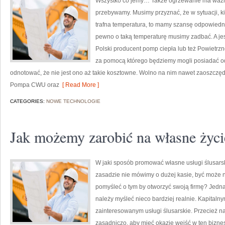
Wszystko co jemy… Także ogrzewanie ma ważny
przebywamy. Musimy przyznać, że w sytuacji, k
trafna temperatura, to mamy szansę odpowiedn
pewno o taką temperaturę musimy zadbać. A jest
Polski producent pomp ciepła lub też Powietrzn
za pomocą którego będziemy mogli posiadać od
odnotować, że nie jest ono aż takie kosztowne. Wolno na nim nawet zaoszczęd
Pompa CWU oraz
[ Read More ]
CATEGORIES:
NOWE TECHNOLOGIE
Jak możemy zarobić na własne życi
W jaki sposób promować własne usługi ślusarsk
zasadzie nie mówimy o dużej kasie, być może n
pomyśleć o tym by otworzyć swoją firmę? Jednak
należy myśleć nieco bardziej realnie. Kapitaln
zainteresowanym usługi ślusarskie. Przecież na 
zasadniczo, aby mieć okazję wejść w ten bizne