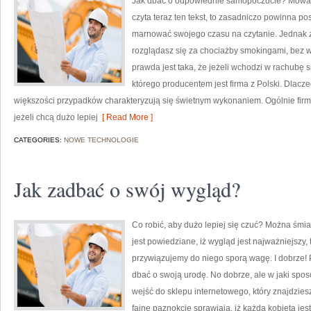
Jak dbać o odpowiednie samopoczucie? Mowa tu
czyta teraz ten tekst, to zasadniczo powinna 
marnować swojego czasu na czytanie. Jednak z 
rozglądasz się za chociażby smokingami, bez w
prawda jest taka, że jeżeli wchodzi w rachubę
którego producentem jest firma z Polski. Dlacze
większości przypadków charakteryzują się świetnym wykonaniem. Ogólnie firmy
jeżeli chcą dużo lepiej
[ Read More ]
CATEGORIES:
NOWE TECHNOLOGIE
Jak zadbać o swój wygląd?
Co robić, aby dużo lepiej się czuć? Można śmia
jest powiedziane, iż wygląd jest najważniejszy,
przywiązujemy do niego sporą wagę. I dobrze! P
dbać o swoją urodę. No dobrze, ale w jaki spos
wejść do sklepu internetowego, który znajdzie
fajne paznokcie sprawiają, iż każda kobieta jest