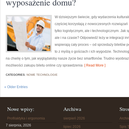
wyposażenie domu?
W dzisiejszym świecie, gdy wydarzenia kultura
częściej korzystają z nowoczesnych rozwiązań 
tylko logistycznym, ale i technologicznym. Jak s
ale i na czasie? Odpowiedź leży w integracji i
wspierają cały proces – od sprzedaży biletów 
to z myślą o gościach i ich wygodzie. Technol
na chwilę o tym, jak wyglądałoby nasze życie bez smartfonów. Trudno wyobraz
możliwości zakupu biletu online czy sprawdzenia
[ Read More ]
CATEGORIES:
NOWE TECHNOLOGIE
« Older Entries
Nowe wpisy:
Archiwa
Stro
Profilaktyka i ergonomia
sierpień 2026
Arch
7 sierpnia, 2026
lipiec 2026
Spis T