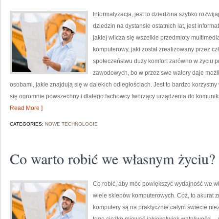
Informatyzacja, jest to dziedzina szybko rozwij
dziedzin na dystansie ostatnich lat, jest infor
jakiej wlicza się wszelkie przedmioty multimedi
komputerowy, jaki został zrealizowany przez cz
społeczeństwu duży komfort zarówno w życiu p
zawodowych, bo w przez swe walory daje możl
osobami, jakie znajdują się w dalekich odległościach. Jest to bardzo korzystny
się ogromnie powszechny i dlatego fachowcy tworzący urządzenia do komunikac
Read More ]
CATEGORIES:
NOWE TECHNOLOGIE
Co warto robić we własnym życiu?
Co robić, aby móc powiększyć wydajność we wła
wiele sklepów komputerowych. Cóż, to akurat zr
komputery są na praktycznie całym świecie ni