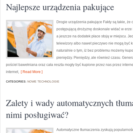
Najlepsze urządzenia pakujące
Drogie urządzenia pakujące Fakty są takie, że
postępującą drożyznę doskonale widać w erze k
a jeszcze na dodatek płace stoją w miejscu. Jed
telewizory albo nawet pieczywo nie mogą być k
naturalnie o tym, iż bez problemu możemy kup
pieniędzy. Pieniędzy, ale również czasu. Gene
pościel bawełniana oraz cała reszta mogły być kupione przez nas przez intern
internet,
[ Read More ]
CATEGORIES:
NOWE TECHNOLOGIE
Zalety i wady automatycznych tłum
nimi posługiwać?
Automatyczne tłumaczenia zyskują popularność