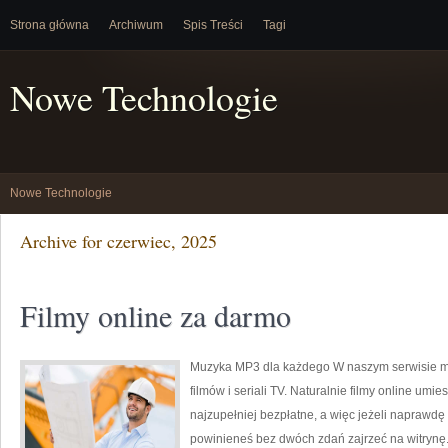
Strona główna
Archiwum
Spis Treści
Tagi
Nowe Technologie
Nowe Technologie
Archive for czerwiec, 2025
Filmy online za darmo
Muzyka MP3 dla każdego W naszym serwisie m
filmów i seriali TV. Naturalnie filmy online um
najzupełniej bezpłatne, a więc jeżeli naprawdę 
powinieneś bez dwóch zdań zajrzeć na witrynę.