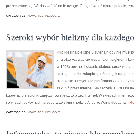
prezentować się. Warto zwrócić na to uwagę. Chcę również akurat polecić tera
CATEGORIES:
NOWE TECHNOLOGIE
Szeroki wybór bielizny dla każdeg
Kup idealną bieliznę Biżuteria nigdy nie musi 
charakteryzować się wspaniałym pięknem i bard
w 100% pewne. I właśnie dlatego coraz więcej
spokojnie idzie zakupić tę biżuterię, która po
dziesiątkę. Oczywiście pierścionki złote bądź 
zakupić przez Internet. Na szczęście wzrasta iloś
kupować pierścionki zaręczynowe, etc., to przez Internet. W sklepach internet
serwisach aukcyjnych, przede wszystkim chodzi o Allegro. Warto dodać, iż
[ Re
CATEGORIES:
NOWE TECHNOLOGIE
Informatyka, to niezwykle popularn