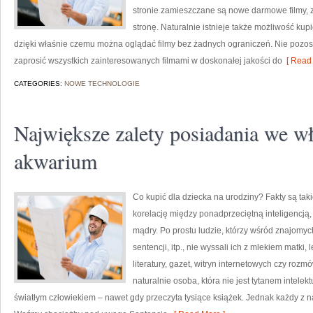
stronie zamieszczane są nowe darmowe filmy, z
stronę. Naturalnie istnieje także możliwość ku
dzięki właśnie czemu można oglądać filmy bez żadnych ograniczeń. Nie pozostaj
zaprosić wszystkich zainteresowanych filmami w doskonałej jakości do
[ Read 
CATEGORIES:
NOWE TECHNOLOGIE
Największe zalety posiadania we 
akwarium
Co kupić dla dziecka na urodziny? Fakty są ta
korelację między ponadprzeciętną inteligencją, 
mądry. Po prostu ludzie, którzy wśród znajomyc
sentencji, itp., nie wyssali ich z mlekiem matki,
literatury, gazet, witryn internetowych czy ro
naturalnie osoba, która nie jest tytanem intele
światłym człowiekiem – nawet gdy przeczyta tysiące książek. Jednak każdy z