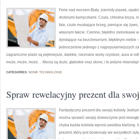
Ferie nad morzem Biały, ziarnisty piasek, opat
drobnymi kamyczkami. Czuła, chłodna bryza, n
fale, czule muskające brzeg, pieniące się żyw
własnym takcie. Ciemne, błękitno zielonkawe w
dyndające na bezchmurnym, błękitnym niebie – 
jednocześnie jednego z najpopularniejszych 
zagraniczne plaże są piękniejsze, dalekie, nieznane wody czystsze, aura w od
może, może, może… Morza są duże, głębokie oraz słone, i to jedyne miarodajne
CATEGORIES:
NOWE TECHNOLOGIE
Spraw rewelacyjny prezent dla swo
Fantastyczny prezent dla swojej kobiety Jedny
można sprawić swojej dziewczynie jest niewątp
chyba każda kobieta wprost uwielbia bieliznę. 
prezent, który jest doskonały we wszystkich sytua