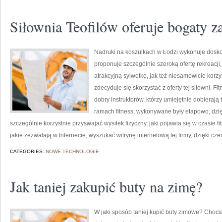
Siłownia Teofilów oferuje bogaty za
Nadruki na koszulkach w Łodzi wykonuje doskon
proponuje szczególnie szeroką ofertę rekreacji
atrakcyjną sylwetkę, jak też niesamowicie korzy
zdecyduje się skorzystać z oferty tej siłowni. F
dobry instruktorów, którzy umiejętnie dobierają
ramach fitness, wykonywane były etapowo, dzi
szczególnie korzystnie przyswajać wysiłek fizyczny, jaki pojawia się w czasie fitn
jakie zezwalają w Internecie, wyszukać witrynę internetową tej firmy, dzięki cze
CATEGORIES:
NOWE TECHNOLOGIE
Jak taniej zakupić buty na zimę?
W jaki sposób taniej kupić buty zimowe? Choci