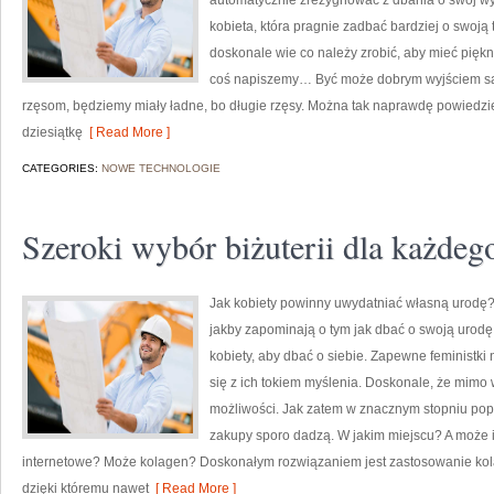
automatycznie zrezygnować z dbania o swój wy
kobieta, która pragnie zadbać bardziej o swoj
doskonale wie co należy zrobić, aby mieć piękni
coś napiszemy… Być może dobrym wyjściem są 
rzęsom, będziemy miały ładne, bo długie rzęsy. Można tak naprawdę powiedzi
dziesiątkę
[ Read More ]
CATEGORIES:
NOWE TECHNOLOGIE
Szeroki wybór biżuterii dla każdeg
Jak kobiety powinny uwydatniać własną urodę? 
jakby zapominają o tym jak dbać o swoją urodę.
kobiety, aby dbać o siebie. Zapewne feministki n
się z ich tokiem myślenia. Doskonale, że mimo 
możliwości. Jak zatem w znacznym stopniu pop
zakupy sporo dadzą. W jakim miejscu? A może 
internetowe? Może kolagen? Doskonałym rozwiązaniem jest zastosowanie kola
dzięki któremu nawet
[ Read More ]