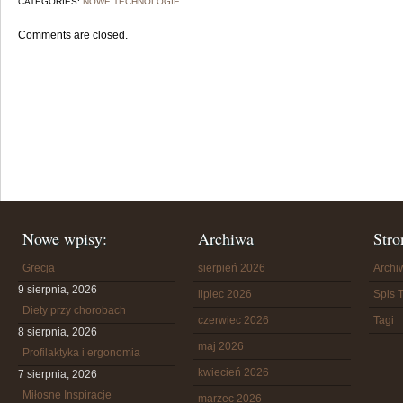
CATEGORIES:
NOWE TECHNOLOGIE
Comments are closed.
Nowe wpisy:
Archiwa
Stro
Grecja
sierpień 2026
Arch
9 sierpnia, 2026
lipiec 2026
Spis T
Diety przy chorobach
czerwiec 2026
Tagi
8 sierpnia, 2026
maj 2026
Profilaktyka i ergonomia
kwiecień 2026
7 sierpnia, 2026
Miłosne Inspiracje
marzec 2026