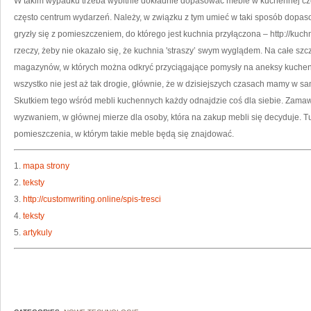
W takim wypadku trzeba wybitnie dokładnie dopasować meble w kuchennej częś
często centrum wydarzeń. Należy, w związku z tym umieć w taki sposób dop
gryzły się z pomieszczeniem, do którego jest kuchnia przyłączona – http://kuch
rzeczy, żeby nie okazało się, że kuchnia 'straszy’ swym wyglądem. Na całe sz
magazynów, w których można odkryć przyciągające pomysły na aneksy kuchen
wszystko nie jest aż tak drogie, głównie, że w dzisiejszych czasach mamy w sa
Skutkiem tego wśród mebli kuchennych każdy odnajdzie coś dla siebie. Zama
wyzwaniem, w głównej mierze dla osoby, która na zakup mebli się decyduje. Tu
pomieszczenia, w którym takie meble będą się znajdować.
1.
mapa strony
2.
teksty
3.
http://customwriting.online/spis-tresci
4.
teksty
5.
artykuly