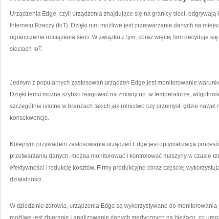
Urządzenia Edge, ⁤czyli urządzenia ​znajdujące się ‍na granicy sieci,​ odgrywaj
Internetu Rzeczy (IoT). Dzięki nim możliwe jest przetwarzanie danych na miejs
ograniczenie obciążenia sieci.‍ W związku z tym, coraz więcej firm decyduje si
sieciach IoT.
Jednym z popularnych zastosowań urządzeń Edge jest ‍monitorowanie‍ warunk
Dzięki temu można szybko reagować na zmiany np. w temperaturze, wilgotnośc
szczególnie istotne w branżach takich jak rolnictwo czy przemysł, ​gdzie nawe
konsekwencje.
Kolejnym przykładem zastosowania urządzeń Edge ⁢jest ⁢optymalizacja proces
przetwarzaniu danych, można monitorować i kontrolować maszyny w czasie rze
efektywności i redukcję kosztów. ‌Firmy⁤ produkcyjne coraz częściej wykorzystu
działalności.
W dziedzinie zdrowia, urządzenia Edge są wykorzystywane ⁣do monitorowania 
możliwe ⁢jest⁢ zbieranie i analizowanie danych‌ medycznych na bieżąco, co umo