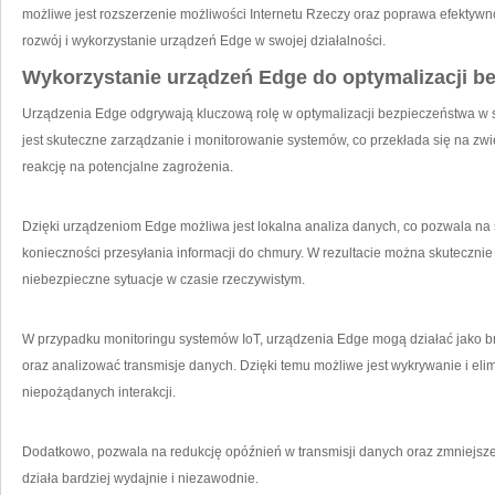
możliwe jest rozszerzenie możliwości Internetu Rzeczy ⁣oraz poprawa efektywno
rozwój i wykorzystanie urządzeń Edge w swojej działalności.
Wykorzystanie urządzeń Edge do optymalizacji be
Urządzenia Edge odgrywają kluczową rolę w optymalizacji bezpieczeństwa w⁤ s
jest skuteczne zarządzanie i monitorowanie systemów, co przekłada się na zw
reakcję na potencjalne zagrożenia.
Dzięki ⁢urządzeniom Edge możliwa jest lokalna ‍analiza​ danych, co pozwala n
konieczności przesyłania informacji do chmury. W rezultacie można skutecznie
niebezpieczne⁢ sytuacje w czasie rzeczywistym.
W przypadku monitoringu systemów IoT, urządzenia Edge mogą ⁣działać jako br
oraz analizować transmisje danych. Dzięki temu możliwe jest wykrywanie i el
‍niepożądanych ⁤interakcji.
Dodatkowo, pozwala ‌na redukcję‍ opóźnień w transmisji danych ‍oraz zmniejsze
działa ⁣bardziej wydajnie i niezawodnie.