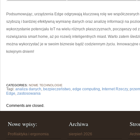
Podsumowując, urządzenia Edge odgrywają kluczową rolę we współczesnych ⁣si
szybszą​ i ‍bardziej efektywną‍ wymianę danych oraz analizę informacji na pozi
⁤wykorzystanie potencjału IoT na wielu ⁣różnych płaszczyznach, począwszy o
rozwiązania smart home, aż⁤ po rozwój inteligentnych miast. Warto zatem śledzi
można wykorzystać je w swoim biznesie bądź ⁤codziennym życiu. Innowacyjne 
kolejnym dniem!
CATEGORIES:
NOWE TECHNOLOGIE
Tagi:
analiza danych
,
bezpieczeństwo
,
edge computing
,
Internet Rzeczy
,
przem
Edge
,
zastosowania
Comments are closed.
Nowe wpisy:
Archiwa
Stro
Profilaktyka i ergonomia
sierpień 2026
Arch