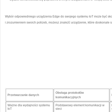
Wybór​ odpowiedniego urządzenia Edge do swojego systemu IoT może ⁤być s
i‍ zrozumieniem ‍swoich potrzeb, możesz znaleźć urządzenie, ⁢które ​doskonale s
Obsługa protokołów
Przetwarzanie​ danych
komunikacyjnych
Ważne⁤ dla wydajności ⁤systemu​
Podstawowy element komunikacji w
IoT
‍sieci