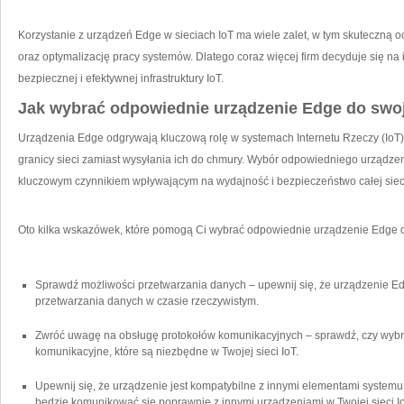
Korzystanie z urządzeń Edge w sieciach IoT ma​ wiele‍ zalet,⁤ w tym skuteczną 
oraz optymalizację ⁣pracy systemów. Dlatego‌ coraz więcej firm ⁤decyduje się n
bezpiecznej i efektywnej infrastruktury IoT.
Jak wybrać odpowiednie urządzenie ⁤Edge do ⁣sw
Urządzenia Edge odgrywają kluczową rolę w systemach Internetu Rzeczy (IoT)
granicy sieci zamiast wysyłania ich ⁣do chmury. Wybór odpowiedniego urządzen
kluczowym czynnikiem⁤ wpływającym na wydajność ‌i bezpieczeństwo całej siec
Oto kilka wskazówek, które pomogą Ci wybrać odpowiednie urządzenie Edge d
Sprawdź możliwości przetwarzania danych⁤ – upewnij się, że urządzenie ⁢E
przetwarzania danych w czasie rzeczywistym.
Zwróć uwagę na ⁣obsługę protokołów komunikacyjnych – sprawdź, czy wybr
komunikacyjne, które są niezbędne w Twojej ⁢sieci ⁤IoT.
Upewnij się, że urządzenie jest kompatybilne z innymi ⁢elementami system
będzie komunikować się poprawnie z innymi urządzeniami w Twojej sieci Io