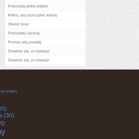
Przeczytaj pełny artykuł
Kliknij, aby przeczytać więcej
Otwórz teraz
Przeczytaj i poznaj
Poznaj całą prawdę
Dowiedz się, co nowego
Dowiedz się, co nowego
cja wnętrz
30)
a
(30)
wo
by