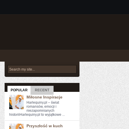
POPULAR
RECENT
Miłosne Inspiracje
Harlequiny.pl – świat
romansów, emocji i
niezapomnianych
historiiHarlequiny.pl to wyjątkowe ...
Przyszłość w kuch