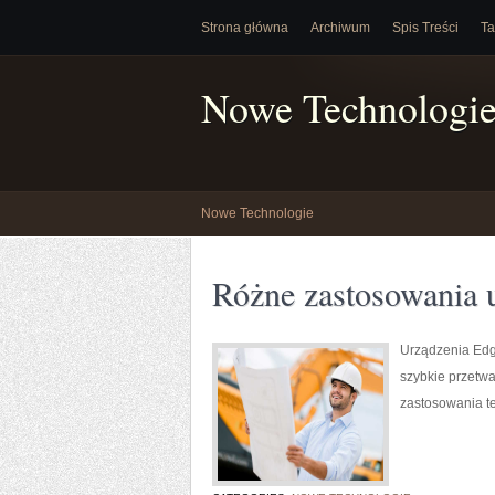
Strona główna
Archiwum
Spis Treści
Ta
Nowe Technologi
Nowe Technologie
Różne zastosowania 
Urządzenia Edg
szybkie przetwa
zastosowania te