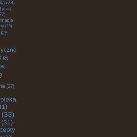
yka
(28)
)
dzieci
27)
rmacja
zny
(26)
gry
dyczne
na
26)
e
nie
(27)
pieka
31)
(33)
(31)
cepty