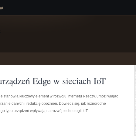
gi
e
urządzeń Edge w sieciach IoT
e stanowią kluczowy element w rozwoju Internetu Rzeczy, umożliwiając
rzanie danych i redukcję opóźnień. Dowiedz się, jak różnorodne
go typu urządzeń wpływają na rozwój technologii IoT.