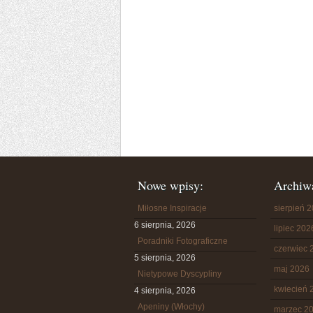
Nowe wpisy:
Archiw
Miłosne Inspiracje
sierpień 
6 sierpnia, 2026
lipiec 202
Poradniki Fotograficzne
czerwiec 
5 sierpnia, 2026
maj 2026
Nietypowe Dyscypliny
kwiecień 
4 sierpnia, 2026
Apeniny (Włochy)
marzec 2