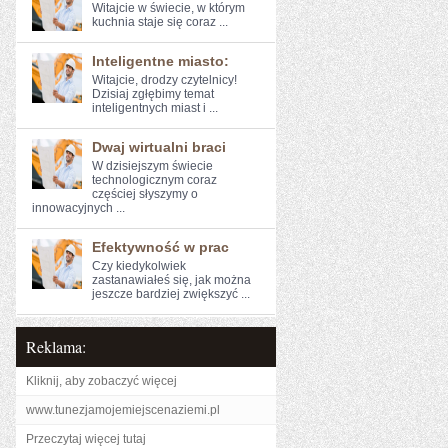
Witajcie w świecie, w którym
kuchnia staje się coraz ...
Inteligentne miasto:
Witajcie, drodzy czytelnicy!
Dzisiaj zgłębimy temat
inteligentnych‍ miast i ...
Dwaj wirtualni braci
W ​dzisiejszym świecie
technologicznym ​coraz⁢
częściej słyszymy o
innowacyjnych ...
Efektywność w prac
Czy kiedykolwiek
zastanawiałeś się, jak można
jeszcze bardziej⁣ zwiększyć ...
Reklama:
Kliknij, aby zobaczyć więcej
www.tunezjamojemiejscenaziemi.pl
Przeczytaj więcej tutaj