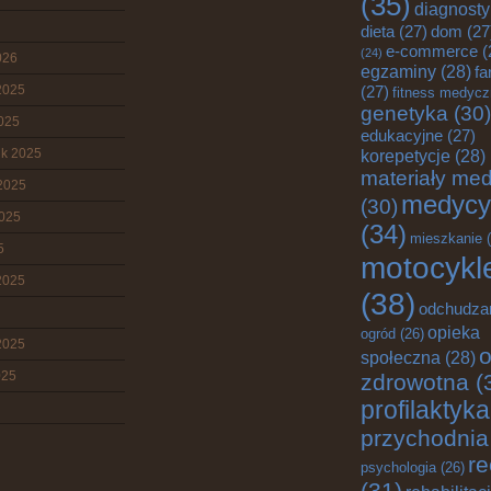
(35)
diagnost
dieta
(27)
dom
(27
e-commerce
(
(24)
026
egzaminy
(28)
fa
2025
(27)
fitness medyc
genetyka
(30)
2025
edukacyjne
(27)
ik 2025
korepetycje
(28)
materiały me
2025
medycy
(30)
2025
(34)
mieszkanie
(
5
motocykl
2025
(38)
odchudza
opieka
ogród
(26)
2025
o
społeczna
(28)
025
zdrowotna
(
profilaktyka
przychodnia
re
psychologia
(26)
(31)