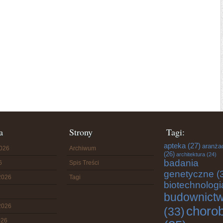
a
Strony
Tagi:
apteka
(27)
aranża
2026
Archiwum
(26)
architektura
(24)
badania
6
Spis Treści
genetyczne
(
2026
Tagi
biotechnologi
budownict
2026
choro
(33)
026