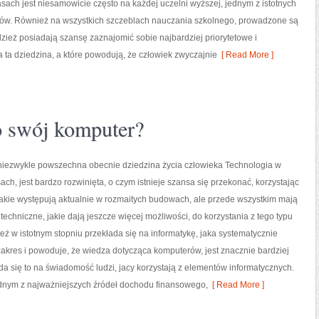
asach jest niesamowicie często na każdej uczelni wyższej, jednym z istotnych
iów. Również na wszystkich szczeblach nauczania szkolnego, prowadzone są
odzież posiadają szansę zaznajomić sobie najbardziej priorytetowe i
ta dziedzina, a które powodują, że człowiek zwyczajnie
[ Read More ]
o swój komputer?
 niezwykle powszechna obecnie dziedzina życia człowieka Technologia w
ach, jest bardzo rozwinięta, o czym istnieje szansa się przekonać, korzystając
akie występują aktualnie w rozmaitych budowach, ale przede wszystkim mają
techniczne, jakie dają jeszcze więcej możliwości, do korzystania z tego typu
też w istotnym stopniu przekłada się na informatykę, jaka systematycznie
akres i powoduje, że wiedza dotycząca komputerów, jest znacznie bardziej
a się to na świadomość ludzi, jacy korzystają z elementów informatycznych.
 jednym z najważniejszych źródeł dochodu finansowego,
[ Read More ]