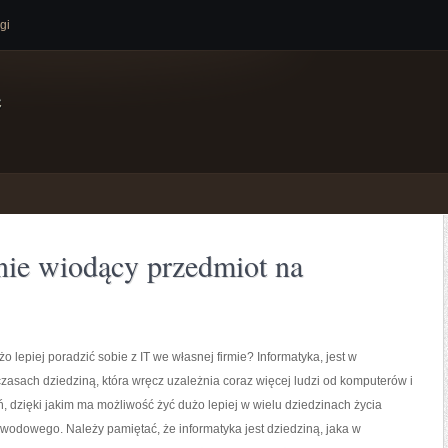
gi
e
nie wiodący przedmiot na
 lepiej poradzić sobie z IT we własnej firmie? Informatyka, jest w
czasach dziedziną, która wręcz uzależnia coraz więcej ludzi od komputerów i
, dzięki jakim ma możliwość żyć dużo lepiej w wielu dziedzinach życia
wodowego. Należy pamiętać, że informatyka jest dziedziną, jaka w