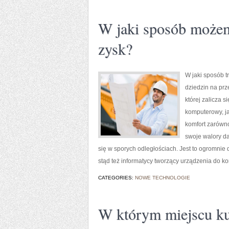
W jaki sposób może
zysk?
W jaki sposób t
dziedzin na prz
której zalicza 
komputerowy, ja
komfort zarówn
swoje walory d
się w sporych odległościach. Jest to ogromnie 
stąd też informatycy tworzący urządzenia do kom
CATEGORIES:
NOWE TECHNOLOGIE
W którym miejscu k