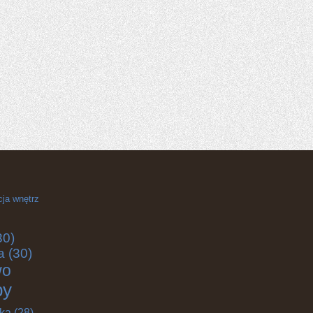
cja wnętrz
30)
a
(30)
wo
by
yka
(28)