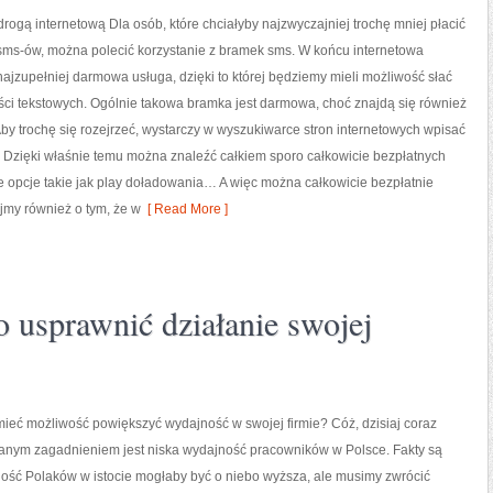
rogą internetową Dla osób, które chciałyby najzwyczajniej trochę mniej płacić
 sms-ów, można polecić korzystanie z bramek sms. W końcu internetowa
ajzupełniej darmowa usługa, dzięki to której będziemy mieli możliwość słać
ci tekstowych. Ogólnie takowa bramka jest darmowa, choć znajdą się również
Aby trochę się rozejrzeć, wystarczy w wyszukiwarce stron internetowych wpisać
 Dzięki właśnie temu można znaleźć całkiem sporo całkowicie bezpłatnych
e opcje takie jak play doładowania… A więc można całkowicie bezpłatnie
my również o tym, że w
[ Read More ]
 usprawnić działanie swojej
mieć możliwość powiększyć wydajność w swojej firmie? Cóż, dzisiaj coraz
zanym zagadnieniem jest niska wydajność pracowników w Polsce. Fakty są
ność Polaków w istocie mogłaby być o niebo wyższa, ale musimy zwrócić