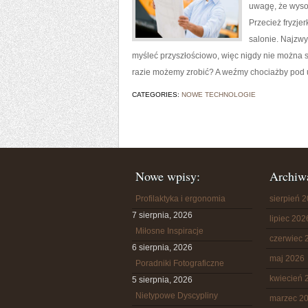
uwagę, że wyso
Przecież fryzjer
salonie. Najzwy
myśleć przyszłościowo, więc nigdy nie można s
razie możemy zrobić? A weźmy chociażby pod
CATEGORIES:
NOWE TECHNOLOGIE
Nowe wpisy:
Archiw
Profilaktyka i ergonomia
sierpień 
7 sierpnia, 2026
lipiec 202
Miłosne Inspiracje
czerwiec 
6 sierpnia, 2026
maj 2026
Poradniki Fotograficzne
kwiecień 
5 sierpnia, 2026
Nietypowe Dyscypliny
marzec 2