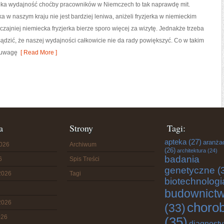
ka wydajność choćby pracowników w Niemczech to tak naprawdę mit.
ka w naszym kraju nie jest bardziej leniwa, aniżeli fryzjerka w niemieckim
czajniej niemiecka fryzjerka bierze sporo więcej za wizytę. Jednakże trzeba
ądzić, że naszej wydajności całkowicie nie da rady powiększyć. Co w takim
 uwagę
[ Read More ]
a
Strony
Tagi:
apteka
(27)
aranża
2026
Archiwum
(26)
architektura
(24)
badania
6
Spis Treści
genetyczne
(
2026
Tagi
biotechnologi
budownict
2026
choro
(33)
026
(35)
diagnost