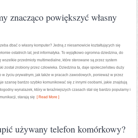
my znacząco powiększyć własny
rzeba dbać o własny komputer? Jedną z niesamowicie kształtujących się
ełomie ostatnich lat, jest informatyka. To wyjątkowo ogromna dziedzina, do
się wszelkie przedmioty multimedialne, które sterowane są przez system
ki został zrobiony przez człowieka. Dziedzina ta, daje społeczeństwu duży
o w życiu prywatnym, jak także w pracach zawodowych, ponieważ w przez
aje szansę bardzo szybko komunikować się z innymi osobami, jakie znajdują
dogodny wynalazek, który w teraźniejszych czasach stał się bardzo popularny i
unikacji, starają się
[ Read More ]
upić używany telefon komórkowy?