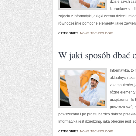
dzisiejszych cz
kierunków stud
zajęcia z informatyki, dzięki czemu dzieci i mł
równocześnie pomocne elementy, jakie zawiera 
CATEGORIES:
NOWE TECHNOLOGIE
W jaki sposób dbać 
Informatyka, to
aktualnych czas
z komputerów, j
różne elementy 
urządzenia. To 
poszerza swój z
powszechna i po prostu bardzo dobrze przekład
Informatyka jest dziedziną, jaka obecnie jest
CATEGORIES:
NOWE TECHNOLOGIE