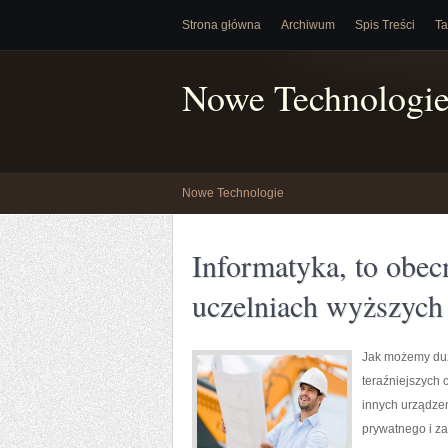
Strona główna
Archiwum
Spis Treści
Ta
Nowe Technologi
Nowe Technologie
Informatyka, to obec
uczelniach wyższych
Jak możemy dużo
teraźniejszych 
innych urządzeń
prywatnego i za