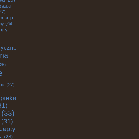
)
dzieci
27)
rmacja
zny
(26)
gry
dyczne
na
26)
e
nie
(27)
pieka
31)
(33)
(31)
cepty
ja
(28)