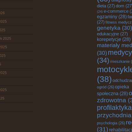
dieta
(27)
dom
(27
e-commerce
(
(24)
026
egzaminy
(28)
fa
2025
(27)
fitness medyc
genetyka
(30)
2025
edukacyjne
(27)
ik 2025
korepetycje
(28)
materiały me
2025
medycy
(30)
2025
(34)
mieszkanie
(
5
motocykl
2025
(38)
odchudza
opieka
ogród
(26)
2025
o
społeczna
(28)
025
zdrowotna
(
profilaktyka
przychodnia
re
psychologia
(26)
(31)
rehabilitac