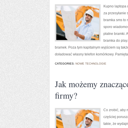
Kupno laptopa d
za przesyłanie
bramka sms to n
sporo wiadomoś
płatne bramki. 
bramka do play.
bramek. Poza tym kapitalnym wyjściem są takż
doładować własny telefon komórkowy. Pamiętaj
CATEGORIES:
NOWE TECHNOLOGIE
Jak możemy znacząco
firmy?
Co zrobić, aby 
częściej porus
takie, że wydaj