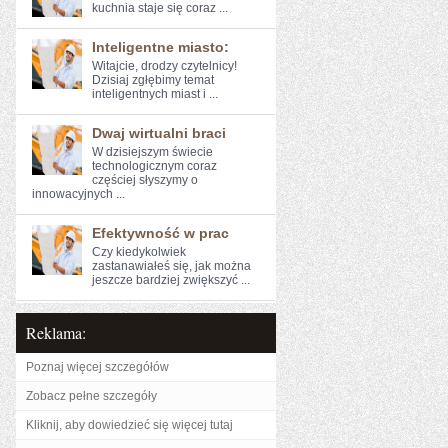
kuchnia staje się coraz ...
Inteligentne miasto:
Witajcie, drodzy czytelnicy!
Dzisiaj zgłębimy temat
inteligentnych‍ miast i ...
Dwaj wirtualni braci
W ​dzisiejszym świecie
technologicznym ​coraz⁢
częściej słyszymy o
innowacyjnych ...
Efektywność w prac
Czy kiedykolwiek
zastanawiałeś się, jak można
jeszcze bardziej⁣ zwiększyć ...
Reklama:
Poznaj więcej szczegółów
Zobacz pełne szczegóły
Kliknij, aby dowiedzieć się więcej tutaj