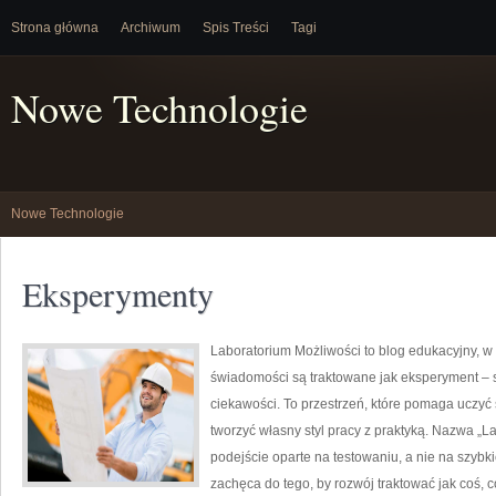
Strona główna
Archiwum
Spis Treści
Tagi
Nowe Technologie
Nowe Technologie
Eksperymenty
Laboratorium Możliwości to blog edukacyjny, w 
świadomości są traktowane jak eksperyment – 
ciekawości. To przestrzeń, które pomaga uczyć
tworzyć własny styl pracy z praktyką. Nazwa „L
podejście oparte na testowaniu, a nie na szybk
zachęca do tego, by rozwój traktować jak coś, c