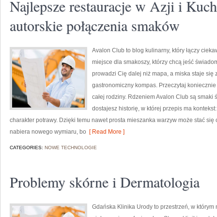
Najlepsze restauracje w Azji i Kuch
autorskie połączenia smaków
Avalon Club to blog kulinarny, który łączy ciek
miejsce dla smakoszy, którzy chcą jeść świadom
prowadzi Cię dalej niż mapa, a miska staje się
gastronomiczny kompas. Przeczytaj koniecznie 
całej rodziny. Rdzeniem Avalon Club są smaki ś
dostajesz historię, w której przepis ma kontekst
charakter potrawy. Dzięki temu nawet prosta mieszanka warzyw może stać się 
nabiera nowego wymiaru, bo
[ Read More ]
CATEGORIES:
NOWE TECHNOLOGIE
Problemy skórne i Dermatologia
Gdańska Klinika Urody to przestrzeń, w którym