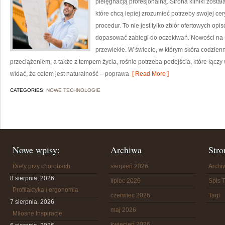
pielęgnacją profesjonalną. Strona kliniki zost
które chcą lepiej zrozumieć potrzeby swojej c
procedur. To nie jest tylko zbiór ofertowych opis
dopasować zabiegi do oczekiwań. Nowości na st
przewlekłe. W świecie, w którym skóra codzien
przeciążeniem, a także z tempem życia, rośnie potrzeba podejścia, które łączy 
widać, że celem jest naturalność – poprawa
[ Read More ]
CATEGORIES:
NOWE TECHNOLOGIE
Nowe wpisy:
Archiwa
Stro
Diety przy chorobach
sierpień 2026
Arch
8 sierpnia, 2026
lipiec 2026
Spis T
Profilaktyka i ergonomia
czerwiec 2026
Tagi
7 sierpnia, 2026
maj 2026
Miłosne Inspiracje
kwiecień 2026