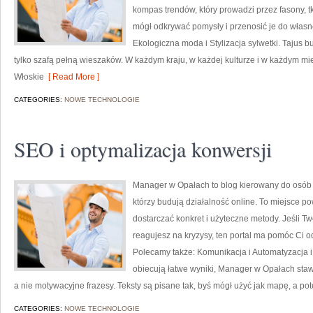
kompas trendów, który prowadzi przez fasony, tk
mógł odkrywać pomysły i przenosić je do własn
Ekologiczna moda i Stylizacja sylwetki. Tajus b
tylko szafą pełną wieszaków. W każdym kraju, w każdej kulturze i w każdym m
Włoskie
[ Read More ]
CATEGORIES:
NOWE TECHNOLOGIE
SEO i optymalizacja konwersji
Manager w Opałach to blog kierowany do osób 
którzy budują działalność online. To miejsce po
dostarczać konkret i użyteczne metody. Jeśli Two
reagujesz na kryzysy, ten portal ma pomóc Ci o
Polecamy także: Komunikacja i Automatyzacja i 
obiecują łatwe wyniki, Manager w Opałach stawi
a nie motywacyjne frazesy. Teksty są pisane tak, byś mógł użyć jak mapę, a p
CATEGORIES:
NOWE TECHNOLOGIE