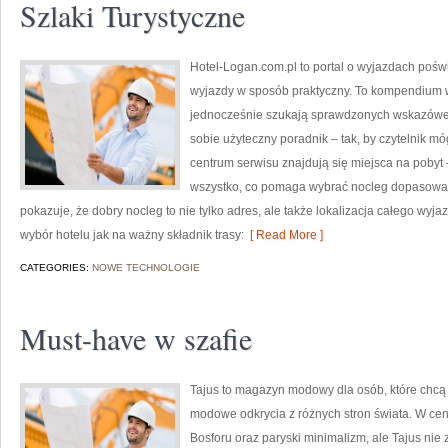
Szlaki Turystyczne
Hotel-Logan.com.pl to portal o wyjazdach poś
wyjazdy w sposób praktyczny. To kompendium w
jednocześnie szukają sprawdzonych wskazówek
sobie użyteczny poradnik – tak, by czytelnik 
centrum serwisu znajdują się miejsca na pobyt
wszystko, co pomaga wybrać nocleg dopasowan
pokazuje, że dobry nocleg to nie tylko adres, ale także lokalizacja całego wyja
wybór hotelu jak na ważny składnik trasy:
[ Read More ]
CATEGORIES:
NOWE TECHNOLOGIE
Must-have w szafie
Tajus to magazyn modowy dla osób, które chcą 
modowe odkrycia z różnych stron świata. W centr
Bosforu oraz paryski minimalizm, ale Tajus nie 