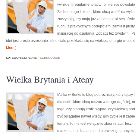
wynikiem regularnej pracy. To miejsce powstał
Zachodniego i okolic, które chcą wejść na wyżs
zaczynają, czy mają już za sobą setki sesji ćwi
ruchu z praktycznym podejściem: zamiast pusty
inspirację do działania. Zobacz też Świdwin i 
idei jest proste przesłanie: silne ciało przekłada się na większą energię w co
More ]
CATEGORIES:
NOWE TECHNOLOGIE
Wielka Brytania i Ateny
Matka w Berku to blog podróżniczy, który łączy
dla osób, które chcą ruszać w drogę częściej, 
tego, czy planują krótki wypad, czy większą p
być osiągalne nawet wtedy, gdy życie jest zab
tematy. To nie jest wyłącznie zbiór relacji, lec
marzenia do działania: od pierwszego pomysłu,