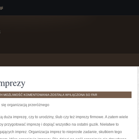
gi
e
imprezy
KAŻDY
TH
MOŻLIWOŚĆ KOMENTOWANIA
ZOSTAŁA WYŁĄCZONA
SO FAR
KOCHA
IŚĆ
 się organizacją przeróżnego
NA
IMPREZY
ą duża imprezę, czy to urodziny, ślub czy też imprezy firmowe. A zatem wiele
 by przygotować imprezę i dopiąć wszystko na ostatni guzik. Niełatwe to
ających imprez. Organizacja imprez to nieproste zadanie, skutkiem tego