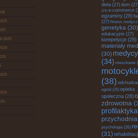
dieta
(27)
dom
(27
e-commerce
(
(24)
026
egzaminy
(28)
fa
2025
(27)
fitness medyc
genetyka
(30)
2025
edukacyjne
(27)
ik 2025
korepetycje
(28)
materiały me
2025
medycy
(30)
2025
(34)
mieszkanie
(
5
motocykl
2025
(38)
odchudza
opieka
ogród
(26)
2025
o
społeczna
(28)
025
zdrowotna
(
profilaktyka
przychodnia
re
psychologia
(26)
(31)
rehabilitac