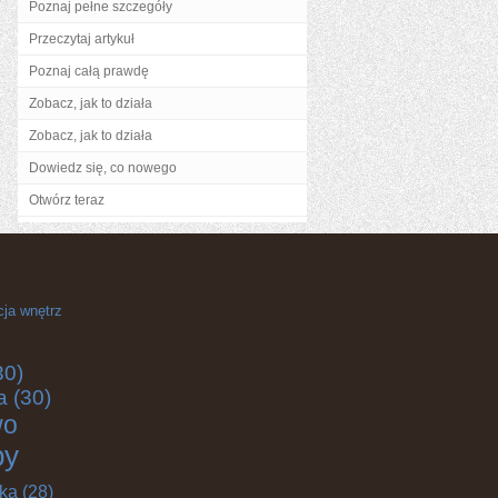
Poznaj pełne szczegóły
Przeczytaj artykuł
Poznaj całą prawdę
Zobacz, jak to działa
Zobacz, jak to działa
Dowiedz się, co nowego
Otwórz teraz
cja wnętrz
30)
a
(30)
wo
by
yka
(28)