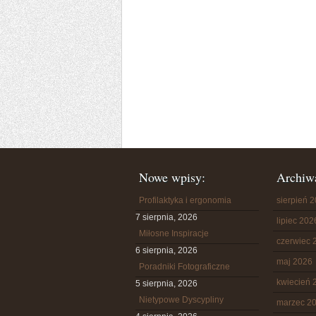
Nowe wpisy:
Archiw
Profilaktyka i ergonomia
sierpień 
7 sierpnia, 2026
lipiec 202
Miłosne Inspiracje
czerwiec 
6 sierpnia, 2026
maj 2026
Poradniki Fotograficzne
kwiecień 
5 sierpnia, 2026
Nietypowe Dyscypliny
marzec 2