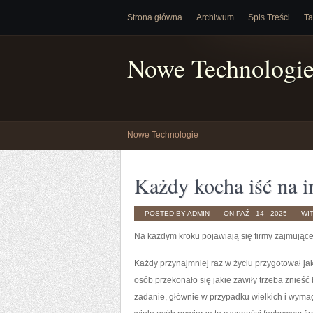
Strona główna
Archiwum
Spis Treści
Ta
Nowe Technologi
Nowe Technologie
Każdy kocha iść na 
POSTED BY ADMIN
ON PAŹ - 14 - 2025
WI
Na każdym kroku pojawiają się firmy zajmujące
Każdy przynajmniej raz w życiu przygotował jak
osób przekonało się jakie zawiły trzeba znieść
zadanie, głównie w przypadku wielkich i wymag