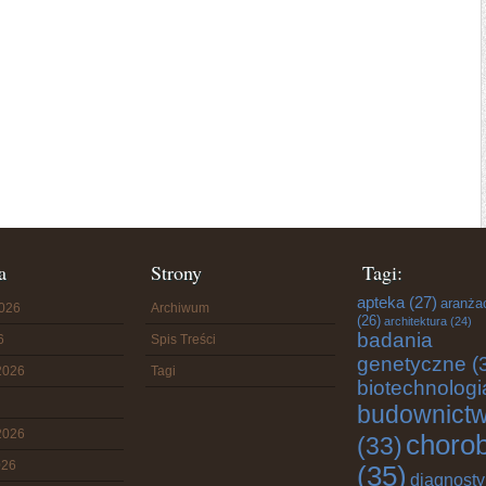
a
Strony
Tagi:
apteka
(27)
aranża
2026
Archiwum
(26)
architektura
(24)
badania
6
Spis Treści
genetyczne
(
2026
Tagi
biotechnologi
budownict
2026
choro
(33)
026
(35)
diagnost