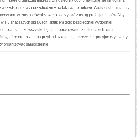
mom, które organizują imprezy. Dla dzieci na ogół organizuje się dmuchana
wszystko z głowy i przychodzimy na tak zwane gotowe. Wielu osobom zależy
acowana, wtenczas również warto skorzystać z usług profesjonalistów. A by
 wielu znaczących sprawach, skutkiem tego bezpieczniej wygodniej
jednocześnie, że wszystko będzie dopracowane. Z usług takich form
irmy, które organizują na przykład szkolenia, imprezy integracyjne czy eventy.
ezy organizować samodzielnie.