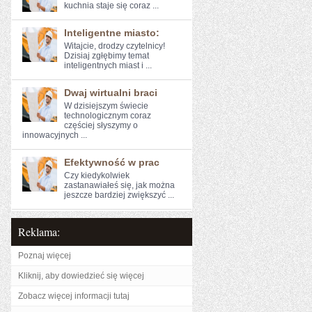
kuchnia staje się coraz ...
Inteligentne miasto:
Witajcie, drodzy czytelnicy!
Dzisiaj zgłębimy temat
inteligentnych‍ miast i ...
Dwaj wirtualni braci
W ​dzisiejszym świecie
technologicznym ​coraz⁢
częściej słyszymy o
innowacyjnych ...
Efektywność w prac
Czy kiedykolwiek
zastanawiałeś się, jak można
jeszcze bardziej⁣ zwiększyć ...
Reklama:
Poznaj więcej
Kliknij, aby dowiedzieć się więcej
Zobacz więcej informacji tutaj