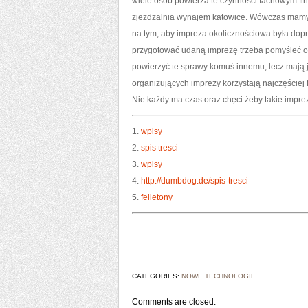
wiele osób powierza te czynności fachowym fir
zjeżdzalnia wynajem katowice. Wówczas mamy 
na tym, aby impreza okolicznościowa była dopr
przygotować udaną imprezę trzeba pomyśleć o
powierzyć te sprawy komuś innemu, lecz mają 
organizujących imprezy korzystają najczęściej f
Nie każdy ma czas oraz chęci żeby takie impr
1.
wpisy
2.
spis tresci
3.
wpisy
4.
http://dumbdog.de/spis-tresci
5.
felietony
CATEGORIES:
NOWE TECHNOLOGIE
Comments are closed.