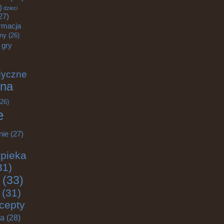
)
dzieci
27)
rmacja
zny
(26)
gry
dyczne
na
26)
e
nie
(27)
pieka
31)
(33)
(31)
cepty
ja
(28)