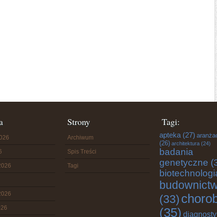
a
Strony
Tagi:
apteka
(27)
aranża
2026
Archiwum
(26)
architektura
(24)
badania
6
Spis Treści
genetyczne
(
2026
Tagi
biotechnologi
budownict
2026
choro
(33)
026
(35)
diagnost