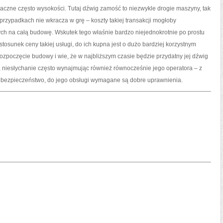
aczne często wysokości. Tutaj dźwig zamość to niezwykle drogie maszyny, tak
przypadkach nie wkracza w grę – koszty takiej transakcji mogłoby
h na całą budowę. Wskutek tego właśnie bardzo niejednokrotnie po prostu
stosunek ceny takiej usługi, do ich kupna jest o dużo bardziej korzystnym
ozpoczęcie budowy i wie, że w najbliższym czasie będzie przydatny jej dźwig
 niesłychanie często wynajmując również równocześnie jego operatora – z
niebezpieczeństwo, do jego obsługi wymagane są dobre uprawnienia.