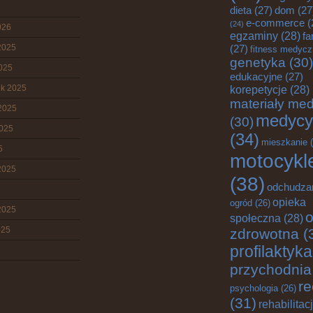
dieta
(27)
dom
(27
e-commerce
(
(24)
026
egzaminy
(28)
fa
2025
(27)
fitness medyc
genetyka
(30)
2025
edukacyjne
(27)
ik 2025
korepetycje
(28)
materiały me
2025
medycy
(30)
2025
(34)
mieszkanie
(
5
motocykl
2025
(38)
odchudza
opieka
ogród
(26)
2025
o
społeczna
(28)
025
zdrowotna
(
profilaktyka
przychodnia
re
psychologia
(26)
(31)
rehabilitac