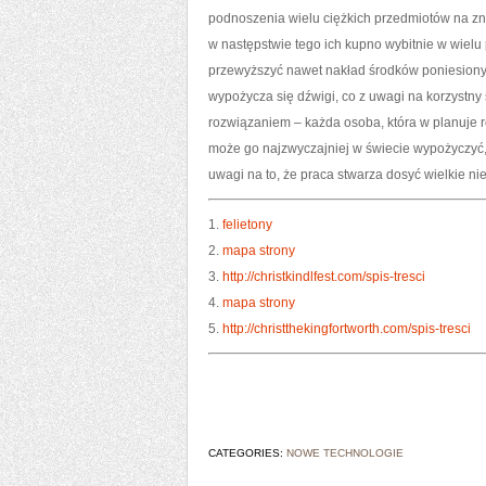
podnoszenia wielu ciężkich przedmiotów na zn
w następstwie tego ich kupno wybitnie w wielu 
przewyższyć nawet nakład środków poniesionyc
wypożycza się dźwigi, co z uwagi na korzystny 
rozwiązaniem – każda osoba, która w planuje r
może go najzwyczajniej w świecie wypożyczyć,
uwagi na to, że praca stwarza dosyć wielkie 
1.
felietony
2.
mapa strony
3.
http://christkindlfest.com/spis-tresci
4.
mapa strony
5.
http://christthekingfortworth.com/spis-tresci
CATEGORIES:
NOWE TECHNOLOGIE