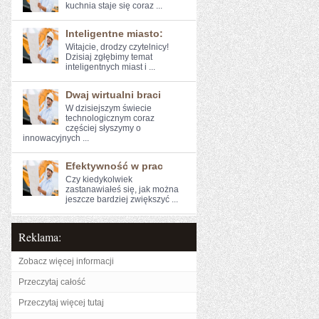
kuchnia staje się coraz ...
Inteligentne miasto:
Witajcie, drodzy czytelnicy!
Dzisiaj zgłębimy temat
inteligentnych‍ miast i ...
Dwaj wirtualni braci
W ​dzisiejszym świecie
technologicznym ​coraz⁢
częściej słyszymy o
innowacyjnych ...
Efektywność w prac
Czy kiedykolwiek
zastanawiałeś się, jak można
jeszcze bardziej⁣ zwiększyć ...
Reklama:
Zobacz więcej informacji
Przeczytaj całość
Przeczytaj więcej tutaj