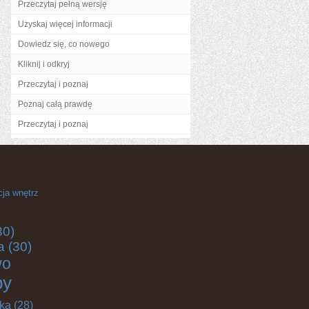
Przeczytaj pełną wersję
Uzyskaj więcej informacji
Dowiedz się, co nowego
Kliknij i odkryj
Przeczytaj i poznaj
Poznaj całą prawdę
Przeczytaj i poznaj
cja wnętrz
30)
a
(30)
wo
by
yka
(28)