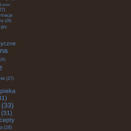
)
dzieci
27)
rmacja
zny
(26)
gry
dyczne
na
26)
e
nie
(27)
pieka
31)
(33)
(31)
cepty
ja
(28)