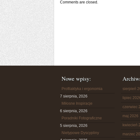
Comments are closed.
Nowe wpisy:
Archiw
Profilaktyka i ergonomia
sierpień 
7 sierpnia, 2026
lipiec 202
Miłosne Inspiracje
czerwiec 
6 sierpnia, 2026
maj 2026
Poradniki Fotograficzne
kwiecień 
5 sierpnia, 2026
Nietypowe Dyscypliny
marzec 2