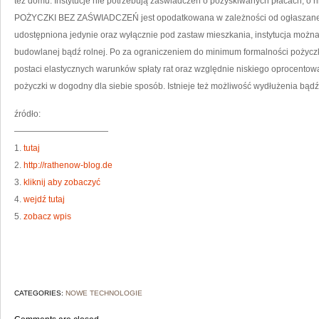
też domu. Instytucje nie potrzebują zaświadczeń o pozyskiwanych płacach, o ni
POŻYCZKI BEZ ZAŚWIADCZEŃ jest opodatkowana w zależności od ogłaszanej 
udostępniona jedynie oraz wyłącznie pod zastaw mieszkania, instytucja można 
budowlanej bądź rolnej. Po za ograniczeniem do minimum formalności pożyczka
postaci elastycznych warunków spłaty rat oraz względnie niskiego oprocentowa
pożyczki w dogodny dla siebie sposób. Istnieje też możliwość wydłużenia bądź
źródło:
———————————
1.
tutaj
2.
http://rathenow-blog.de
3.
kliknij aby zobaczyć
4.
wejdź tutaj
5.
zobacz wpis
CATEGORIES:
NOWE TECHNOLOGIE