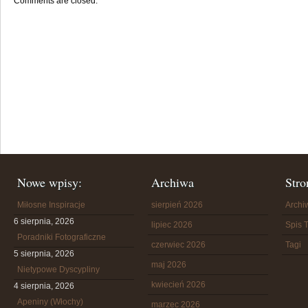
Comments are closed.
Nowe wpisy:
Archiwa
Stro
Miłosne Inspiracje
sierpień 2026
Arch
6 sierpnia, 2026
lipiec 2026
Spis T
Poradniki Fotograficzne
czerwiec 2026
Tagi
5 sierpnia, 2026
maj 2026
Nietypowe Dyscypliny
kwiecień 2026
4 sierpnia, 2026
Apeniny (Włochy)
marzec 2026