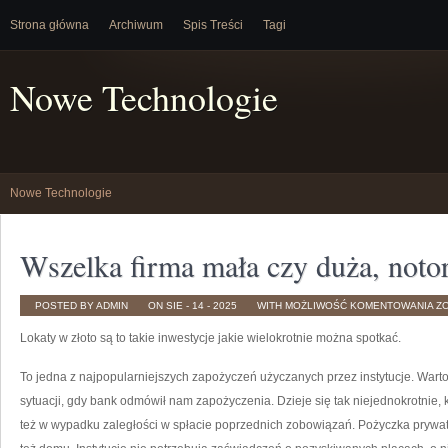
Strona główna
Archiwum
Spis Treści
Tagi
Nowe Technologie
Nowe Technologie
Wszelka firma mała czy duża, noto
W
POSTED BY ADMIN
ON SIE - 14 - 2025
WITH
MOŻLIWOŚĆ KOMENTOWANIA
Z
FI
M
Lokaty w złoto są to takie inwestycje jakie wielokrotnie można spotkać.
C
DU
N
To jedna z najpopularniejszych zapożyczeń użyczanych przez instytucje. Warto
sytuacji, gdy bank odmówił nam zapożyczenia. Dzieje się tak niejednokrotnie
też w wypadku zaległości w spłacie poprzednich zobowiązań. Pożyczka prywat