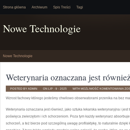
Strona główna
Archiwum
Spis Treści
Tagi
Nowe Technologie
Nowe Technologie
Weterynaria oznaczana jest równie
WE
POSTED BY ADMIN
ON LIP - 9 - 2025
WITH
MOŻLIWOŚĆ KOMENTOWANIA
ZO
OZ
JES
Wzrost fachowy którego jesteśmy chwilowo obserwatorami przenika na bez mał
RÓ
Weterynaria oznaczana jest również, jako sztuka lekarska weterynaryjna i jest
poświęca zwierzętom i ich schorzeniom. Poza tym każdy weterynarz absorbuje
schorzeń, a też bierze pod szczególną uwagę profilaktykę, to naturalnie dzięki 