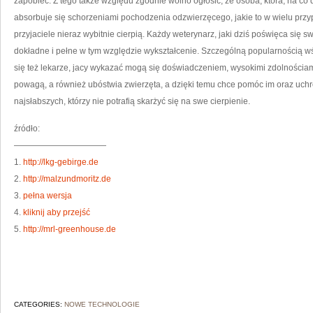
zapobiec. Z tego także względu zgodnie wolno ogłosić, że osoba, która, na co d
absorbuje się schorzeniami pochodzenia odzwierzęcego, jakie to w wielu przy
przyjaciele nieraz wybitnie cierpią. Każdy weterynarz, jaki dziś poświęca s
dokładne i pełne w tym względzie wykształcenie. Szczególną popularnością wś
się też lekarze, jacy wykazać mogą się doświadczeniem, wysokimi zdolnościami,
powagą, a również ubóstwia zwierzęta, a dzięki temu chce pomóc im oraz uchro
najsłabszych, którzy nie potrafią skarżyć się na swe cierpienie.
źródło:
———————————
1.
http://lkg-gebirge.de
2.
http://malzundmoritz.de
3.
pełna wersja
4.
kliknij aby przejść
5.
http://mrl-greenhouse.de
CATEGORIES:
NOWE TECHNOLOGIE