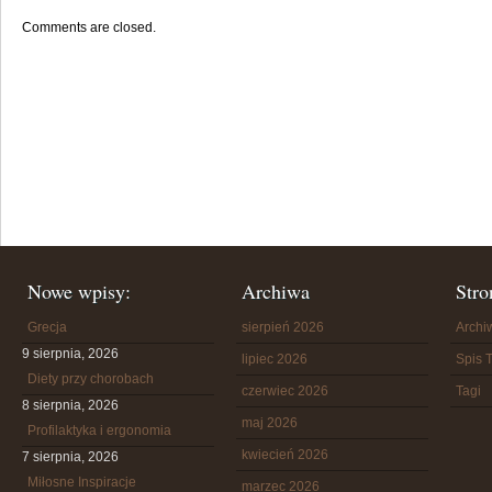
Comments are closed.
Nowe wpisy:
Archiwa
Stro
Grecja
sierpień 2026
Arch
9 sierpnia, 2026
lipiec 2026
Spis T
Diety przy chorobach
czerwiec 2026
Tagi
8 sierpnia, 2026
maj 2026
Profilaktyka i ergonomia
kwiecień 2026
7 sierpnia, 2026
Miłosne Inspiracje
marzec 2026