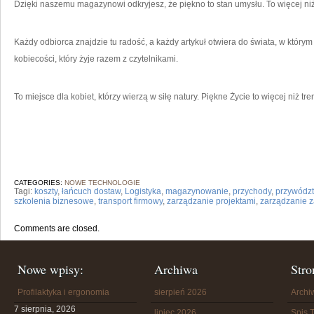
Dzięki naszemu magazynowi odkryjesz, że piękno to stan umysłu. To więcej niż
Każdy odbiorca znajdzie tu radość, a każdy artykuł otwiera do świata, w który
kobiecości, który żyje razem z czytelnikami.
To miejsce dla kobiet, którzy wierzą w siłę natury. Piękne Życie to więcej niż tre
CATEGORIES:
NOWE TECHNOLOGIE
Tagi:
koszty
,
łańcuch dostaw
,
Logistyka
,
magazynowanie
,
przychody
,
przywódz
szkolenia biznesowe
,
transport firmowy
,
zarządzanie projektami
,
zarządzanie 
Comments are closed.
Nowe wpisy:
Archiwa
Stro
Profilaktyka i ergonomia
sierpień 2026
Arch
7 sierpnia, 2026
lipiec 2026
Spis T