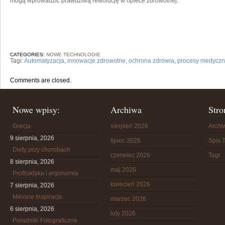
mogą wprowadzić prawdziwą rewolucję w ‌opiece zdrowotnej.
CATEGORIES:
NOWE TECHNOLOGIE
Tagi:
Automatyzacja
,
innowacje zdrowotne
,
ochrona zdrowia
,
procesy medycz
Comments are closed.
Nowe wpisy:
Archiwa
Stro
Grecja
sierpień 2026
Arch
9 sierpnia, 2026
lipiec 2026
Spis T
Diety przy chorobach
czerwiec 2026
Tagi
8 sierpnia, 2026
maj 2026
Profilaktyka i ergonomia
kwiecień 2026
7 sierpnia, 2026
Miłosne Inspiracje
marzec 2026
6 sierpnia, 2026
luty 2026
Poradniki Fotograficzne