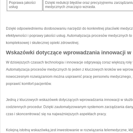
Poprawa jakości
Dzięki redukcji błędów oraz precyzyjnemu zarządzani
usług
medycznych znacząco wzrasta.
Dzięki odpowiedniemu dostosowaniu narzędzi do konkretnej placówki medyczne
efektywności i poprawy jakości usług. Automatyzacja procesów medycznych ​t
kompleksowej i skutecznej opieki‌ zdrowotnej.
Wskazówki dotyczące wprowadzania innowacji w 
W dzisiejszych czasach technologia i innowacje odgrywają coraz większą rolę
Automatyzacja procesów medycznych to jeden ‌z kluczowych kroków we wprowa
nowoczesnym rozwiązaniom można ‌usprawnić pracę personelu‌ medycznego, z
poprawić ⁢komfort pacjentów.
Jedną z kluczowych ‌wskazówek ⁢dotyczących ‌wprowadzania innowacji w służbie 
codziennych procedur. ⁣Dzięki zautomatyzowanym systemom zarządzania dany
czas i skoncentrować się‌ na najważniejszych aspektach pracy.
Kolejną istotną wskazówką jest inwestowanie w rozwiązania telemedyczne, któ