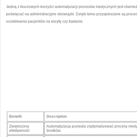
Jedną​ z kluczowych⁤ korzyści automatyzacji procesów medycznych jest również
poświęcać na administracyjne obowiązki. Dzięki temu przyspieszane są procesy 
oczekiwania pacjentów⁣ na ⁢wizytę czy badanie.
Benefit
Description
Zwiększona
Automatyzacja pozwala zoptymalizować procesy medyc
efektywność
środków.