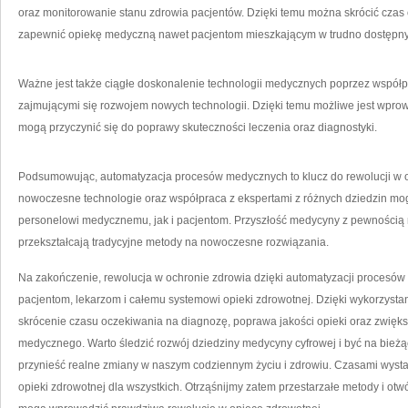
oraz monitorowanie stanu zdrowia pacjentów. Dzięki temu można skrócić czas o
zapewnić opiekę medyczną nawet pacjentom mieszkającym⁢ w trudno dostępny
Ważne jest także‌ ciągłe doskonalenie technologii medycznych poprzez współpr
zajmującymi się rozwojem nowych technologii. Dzięki temu możliwe jest wpro
mogą przyczynić się do poprawy skuteczności leczenia oraz diagnostyki.
Podsumowując, automatyzacja ⁤procesów ⁢medycznych to klucz do rewolucji w 
nowoczesne technologie ‌oraz współpraca z ekspertami z różnych dziedzin mo
personelowi medycznemu, jak ⁣i pacjentom. Przyszłość medycyny z pewnością 
przekształcają tradycyjne metody na nowoczesne rozwiązania.
Na zakończenie,‍ rewolucja⁤ w ochronie zdrowia dzięki automatyzacji procesów
pacjentom, lekarzom i całemu systemowi opieki zdrowotnej. Dzięki wykorzystan
skrócenie czasu oczekiwania na diagnozę, ⁣poprawa​ jakości opieki oraz ​zwięk
medycznego. Warto śledzić ⁢rozwój⁤ dziedziny medycyny cyfrowej i być na bie
przynieść realne zmiany‌ w naszym codziennym ⁤życiu i zdrowiu. Czasami wystar
opieki zdrowotnej dla wszystkich. Otrząśnijmy zatem przestarzałe metody i ot