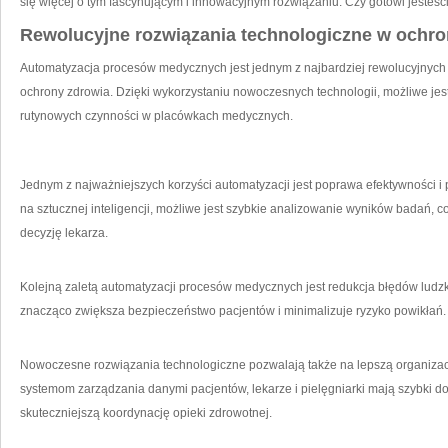
⁢się więcej o tym fascynującym i innowacyjnym rozwiązaniu. Czy gotowi jeste
Rewolucyjne⁤ rozwiązania technologiczne w ochro
Automatyzacja procesów⁤ medycznych jest ⁤jednym z najbardziej rewolucyjnych
ochrony zdrowia. Dzięki​ wykorzystaniu nowoczesnych technologii, możliwe jes
rutynowych czynności‍ w placówkach‍ medycznych.
Jednym z najważniejszych korzyści automatyzacji jest poprawa efektywności i 
na sztucznej inteligencji,‍ możliwe ​jest ⁣szybkie analizowanie wyników badań,
decyzję lekarza.
Kolejną zaletą automatyzacji procesów medycznych jest redukcja błędów ⁤ludzk
znacząco zwiększa⁢ bezpieczeństwo⁢ pacjentów i minimalizuje ryzyko ⁢powikłań.
Nowoczesne rozwiązania technologiczne pozwalają także na ⁣lepszą organizacj
systemom zarządzania danymi pacjentów, lekarze i⁣ pielęgniarki mają szybki do
skuteczniejszą koordynację opieki ‌zdrowotnej.