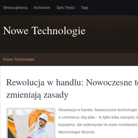
Strona główna
Archiwum
Spis Treści
Tagi
Nowe Technologie
Nowe Technologie
Rewolucja w handlu: Nowoczesne t
zmieniają zasady
Rewolucja w handlu: Nowoczesne technologie zm
e-commerce, big data – to tylko kilka narzędzi,
kupujemy. Jak wykorzystać te nowe możliwości
#technologie #biznes