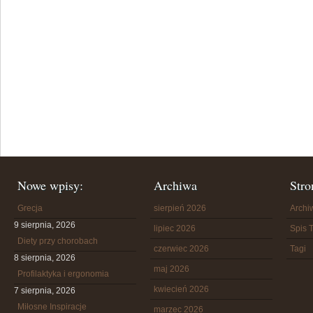
Nowe wpisy:
Archiwa
Stro
Grecja
sierpień 2026
Arch
9 sierpnia, 2026
lipiec 2026
Spis T
Diety przy chorobach
czerwiec 2026
Tagi
8 sierpnia, 2026
maj 2026
Profilaktyka i ergonomia
kwiecień 2026
7 sierpnia, 2026
Miłosne Inspiracje
marzec 2026