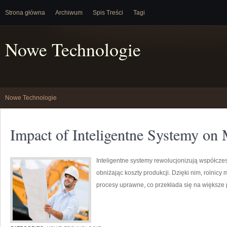
Strona główna
Archiwum
Spis Treści
Tagi
Nowe Technologie
Nowe Technologie
Impact of Inteligentne Systemy on
Inteligentne systemy rewolucjonizują współczes
obniżając koszty produkcji. Dzięki nim, rolnic
procesy uprawne, co przekłada się na większe pl