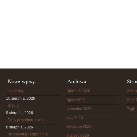
Nowe wpisy:
Archiwa
Stro
Holandia
sierpień 2026
Arch
10 sierpnia, 2026
lipiec 2026
Spis T
Grecja
czerwiec 2026
Tagi
9 sierpnia, 2026
maj 2026
Diety przy chorobach
kwiecień 2026
8 sierpnia, 2026
Profilaktyka i ergonomia
marzec 2026