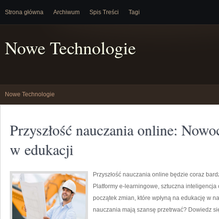
Strona główna
Archiwum
Spis Treści
Tagi
Nowe Technologie
Nowe Technologie
Przyszłość nauczania online: Nowo
w edukacji
Przyszłość nauczania online będzie coraz bar
Platformy e-learningowe, sztuczna inteligencja 
początek zmian, które wpłyną na edukację w na
nauczania mają szansę przetrwać? Dowiedz się