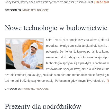
wszystkimi, którzy chcą uczestniczyć w codzienności Kościoła. Jest
[ Read Mor
CATEGORIES:
NOWE TECHNOLOGIE
Nowe technologie w budownictwie
Ultra-Ever Dry to specjalistyczna witryna, która
przed zamoknięciem, substancjami oleistymi or
pokazuje, że nie jest to typowy portal, lecz kom
rozumieć, jak działają hydrofobowe i olejoodpo
technologia spotyka się z praktyką, a fachowa
zarówno dla specjalistów, jak i dla właścicieli
szeroki kontekst, pokazując, że skuteczna ochrona materiałów nie kończy się 
technologii i późniejszą konserwację. Polecam między innymi Hydroizolacje
[ 
CATEGORIES:
NOWE TECHNOLOGIE
Prezenty dla podróżników