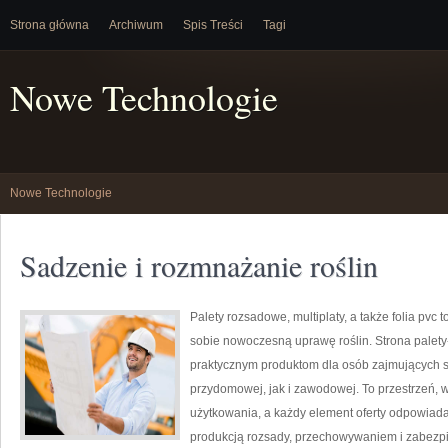
Strona główna
Archiwum
Spis Treści
Tagi
Nowe Technologie
Nowe Technologie
Sadzenie i rozmnażanie roślin
Palety rozsadowe, multiplaty, a także folia pvc 
sobie nowoczesną uprawę roślin. Strona palet
praktycznym produktom dla osób zajmujących s
przydomowej, jak i zawodowej. To przestrzeń, w
użytkowania, a każdy element oferty odpowiad
produkcją rozsady, przechowywaniem i zabezpi