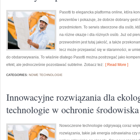
Pasotti to elegancka platforma online, która k
prezentów i pokazuje, że dobrze dobrany gest 
przedmiotem. To serwis stworzone dla osób, kt
na różne okazje i dla różnych osób. Już od pi
przewodnim jest tutaj jakość, a także przekona
lecz może przejawiać się w staranności, w um
do obdarowywania. To właśnie dlatego Pasotti można postrzegać jako kompend
efekt, ale jednocześnie pozostawać subtelne. Zobacz też:
[ Read More ]
CATEGORIES:
NOWE TECHNOLOGIE
Innowacyjne rozwiązania dla ekolo
technologie w ochronie środowiska
Nowoczesne technologie odgrywają coraz więk
rozwiązania, takie jak energia odnawialna czy