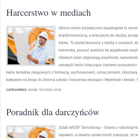
Harcerstwo w mediach
Strona online poświęcona skautingowi to serwis
współczesnością, a entuzjazm do służby, przy
tekstu. To portal tworzony z myślą o osobach, k
harcerską, poznać wartości tej wyjątkowej wspól
młodych ludzi odgrywają wspólnota, samodziel
odnaleźć treści dotyczące zarówno przeszłości 
także tematów związanych z formacją, wychowaniem, oznaczeniami, obozową 
kategorie na blogu to Zielona szkoła i harcerska ekologia i Wędrówki i biwaki. 
CATEGORIES:
NOWE TECHNOLOGIE
Poradnik dla darczyńców
Sztab WOŚP Tarnobrzeg – Gramy z radością! to 
zapałem, a lokalna społeczność pokazuje, że w