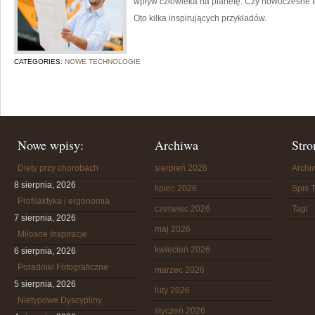
wpływ człowieka na planetę. Czy nowoczesne 
Oto kilka inspirujących przykładów.
CATEGORIES:
NOWE TECHNOLOGIE
Nowe wpisy:
Archiwa
Stro
Diety przy chorobach
sierpień 2026
Arch
8 sierpnia, 2026
lipiec 2026
Spis T
Profilaktyka i ergonomia
czerwiec 2026
Tagi
7 sierpnia, 2026
maj 2026
Miłosne Inspiracje
kwiecień 2026
6 sierpnia, 2026
Poradniki Fotograficzne
marzec 2026
5 sierpnia, 2026
luty 2026
Nietypowe Dyscypliny
styczeń 2026