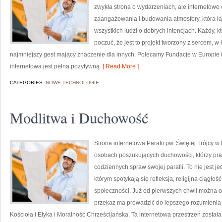
zwykła strona o wydarzeniach, ale internetowe
zaangażowania i budowania atmosfery, która 
wszystkich ludzi o dobrych intencjach. Każdy, kt
poczuć, że jest to projekt tworzony z sercem, w 
najmniejszy gest mający znaczenie dla innych. Polecamy Fundacje w Europie 
internetowa jest pełna pozytywną
[ Read More ]
CATEGORIES:
NOWE TECHNOLOGIE
Modlitwa i Duchowość
Strona internetowa Parafii pw. Świętej Trójcy w
osobach poszukujących duchowości, którzy prag
codziennych spraw swojej parafii. To nie jest j
którym spotykają się refleksja, religijna ciągłoś
społeczności. Już od pierwszych chwil można od
przekaz ma prowadzić do lepszego rozumienia E
Kościoła i Etyka i Moralność Chrześcijańska. Ta internetowa przestrzeń zosta