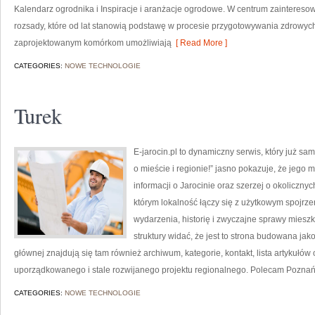
Kalendarz ogrodnika i Inspiracje i aranżacje ogrodowe. W centrum zaintereso
rozsady, które od lat stanowią podstawę w procesie przygotowywania zdrowych
zaprojektowanym komórkom umożliwiają
[ Read More ]
CATEGORIES:
NOWE TECHNOLOGIE
Turek
E-jarocin.pl to dynamiczny serwis, który już sa
o mieście i regionie!” jasno pokazuje, że jego 
informacji o Jarocinie oraz szerzej o okoliczny
którym lokalność łączy się z użytkowym spojrzen
wydarzenia, historię i zwyczajne sprawy mies
struktury widać, że jest to strona budowana ja
głównej znajdują się tam również archiwum, kategorie, kontakt, lista artykułó
uporządkowanego i stale rozwijanego projektu regionalnego. Polecam Pozna
CATEGORIES:
NOWE TECHNOLOGIE