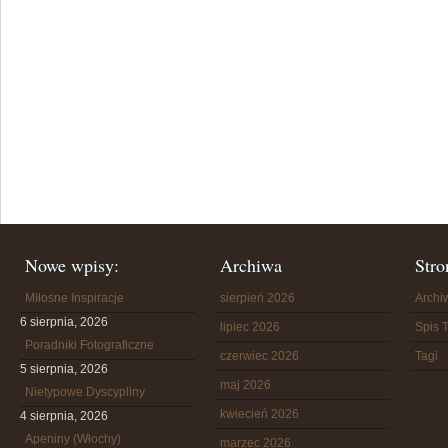
Nowe wpisy:
Archiwa
Stro
Miłosne Inspiracje
sierpień 2026
Arch
6 sierpnia, 2026
lipiec 2026
Spis T
Poradniki Fotograficzne
czerwiec 2026
Tagi
5 sierpnia, 2026
maj 2026
Nietypowe Dyscypliny
kwiecień 2026
4 sierpnia, 2026
Apeniny (Włochy)
marzec 2026