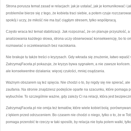
Strona porusza temat zasad w relacjach: jak je ustalać, jak je komunikować i ja
problemów bierze się z tego, że kobieta traci siebie, a potem czuje rozczaro
spokój i uczy, że miłość nie ma być ciągłym stresem, tylko współpracą.
Często wraca też temat stabilizacji. Jak rozpoznać, że on planuje przyszłość, a 
analizowania każdego słowa, strona uczy obserwować konsekwencję, bo to on
rozmawiać o oczekiwaniach bez naciskania.
Nie brakuje tu także treści o kryzysach. Gdy wkrada się znużenie, łatwo wpaść w t
ZatrzymajFaceta.pl pokazuje, że kryzys bywa sygnałem, a nie zawsze końcem. U
ale konsekwentne działania: więcej czułości, mniej osądzania.
Ważnym obszarem są też spięcia. Nie chodzi o to, by nigdy się nie spierać, ale 
zaufania. Na stronie znajdziesz podejście oparte na szacunku, które pomaga 
wybuchów. To szczególnie ważne, gdy zależy Ci na relacji, która jest bezpiecz
ZatrzymajFaceta.pl nie omija też tematów, które wiele kobiet bolą: porównywanie
z lękiem przed odrzuceniem. Bo czasem nie chodzi o niego, tylko o to, że w To
pomaga przerobić te rzeczy w taki sposób, by relacja nie była polem walki, tyl