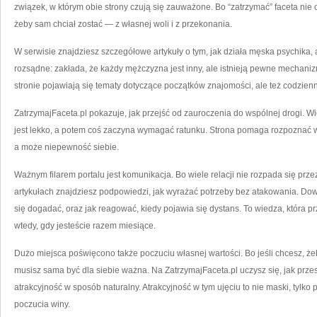
związek, w którym obie strony czują się zauważone. Bo “zatrzymać” faceta nie o
żeby sam chciał zostać — z własnej woli i z przekonania.
W serwisie znajdziesz szczegółowe artykuły o tym, jak działa męska psychika, 
rozsądne: zakłada, że każdy mężczyzna jest inny, ale istnieją pewne mechanizm
stronie pojawiają się tematy dotyczące początków znajomości, ale też codzienn
ZatrzymajFaceta.pl pokazuje, jak przejść od zauroczenia do wspólnej drogi. W
jest lekko, a potem coś zaczyna wymagać ratunku. Strona pomaga rozpoznać w p
a może niepewność siebie.
Ważnym filarem portalu jest komunikacja. Bo wiele relacji nie rozpada się prz
artykułach znajdziesz podpowiedzi, jak wyrażać potrzeby bez atakowania. Dow
się dogadać, oraz jak reagować, kiedy pojawia się dystans. To wiedza, która prz
wtedy, gdy jesteście razem miesiące.
Dużo miejsca poświęcono także poczuciu własnej wartości. Bo jeśli chcesz, ż
musisz sama być dla siebie ważna. Na ZatrzymajFaceta.pl uczysz się, jak prz
atrakcyjność w sposób naturalny. Atrakcyjność w tym ujęciu to nie maski, tylko
poczucia winy.