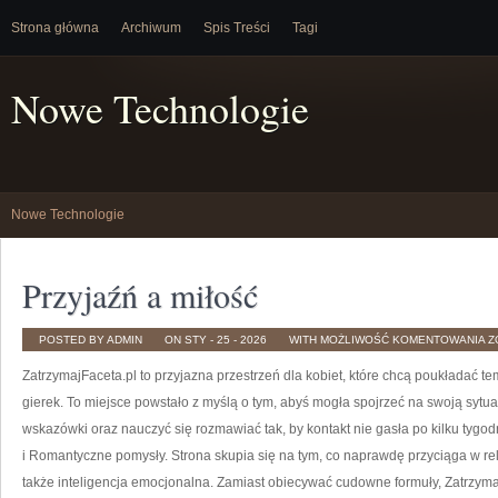
Strona główna
Archiwum
Spis Treści
Tagi
Nowe Technologie
Nowe Technologie
Przyjaźń a miłość
P
POSTED BY ADMIN
ON STY - 25 - 2026
WITH
MOŻLIWOŚĆ KOMENTOWANIA
Z
A
M
ZatrzymajFaceta.pl to przyjazna przestrzeń dla kobiet, które chcą poukładać te
gierek. To miejsce powstało z myślą o tym, abyś mogła spojrzeć na swoją sytua
wskazówki oraz nauczyć się rozmawiać tak, by kontakt nie gasła po kilku tyg
i Romantyczne pomysły. Strona skupia się na tym, co naprawdę przyciąga w rel
także inteligencja emocjonalna. Zamiast obiecywać cudowne formuły, Zatrzymaj