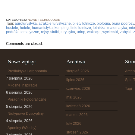
CATEGORIES:
NOWE TECHNOLOGIE
Tagi:
agroturystyka
,
atrakcje turystyczne
,
bilety lotnicze
,
biologia
,
biura podróży
hostele
,
hotele
,
humanistyka
,
kemping
,
linie lotnicze
,
lotniska
,
matematyka
,
mie
podróże tematyczne
,
rejsy
,
statki
,
turystyka
,
urlop
,
wakacje
,
wycieczki
,
zabytki
,
Comments are closed.
Nowe wpisy:
Archiwa
Stro
Profilaktyka i ergonomia
sierpień 2026
Arch
7 sierpnia, 2026
lipiec 2026
Spis T
Miłosne Inspiracje
czerwiec 2026
Tagi
6 sierpnia, 2026
maj 2026
Poradniki Fotograficzne
kwiecień 2026
5 sierpnia, 2026
Nietypowe Dyscypliny
marzec 2026
4 sierpnia, 2026
luty 2026
Apeniny (Włochy)
styczeń 2026