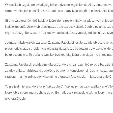
W treściach często pojawiają się też praktyczne wątki: jak dbać o zainteresowan
skrępowania, jak przejść przez trudniejsze etapy typu wspólne mieszkanie. Nie 
Strona wspiera również kobiety, które zbyt często trafiały na wiecznych chłop
i jak to zmienić. Uczy wybierać inaczej, ale też uczy stawiać sobie pytania: c
się nie godzę. Bo czasem “jak zatrzymać faceta” zaczyna się od: jak nie zatrz
Jedną z największych wartości ZatrzymajFaceta.pl jest to, że nie obiecuje relac
przechodzić przez problemy z większą klasą. Uczy budowania związku, w którym
bezpieczeństwo. To portal o tym, jak być kobietą, która przyciąga nie przez nap
ZatrzymajFaceta.pl jest idealne dla osób, które chcą rozumieć relacje bardziej
zgadywania, znajdziesz tu podejście oparte na konsekwencji. Jeśli chcesz nauc
czasem — a nie znika, gdy tylko minie pierwsza fascynacja — ta strona daje C
To nie jest miejsce, które uczy “jak zdobyć” i “jak utrzymać za wszelką cenę”. To
której obie strony mają ochotę dbać. Bo najlepszy związek to taki, w którym 
wybiera Ciebie.