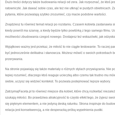
Dużo treści dotyczy także budowania relacji od zera. Jak rozpoznać, że ktoś je
ratowniczki. Jak dawać sobie czas, ale też nie utknąć w pustych obietnicach. 
pytania, które pozwalają szybko zrozumieć, czy macie podobne wartości.
Znajdziesz tu również temat relacji po rozstaniu. Czasem kobieta zastanawia si
kiedy powrót ma szansę, a kiedy będzie tylko powtórką z tego samego filmu. Uc
możliwości zbudowania czegoś nowego. Dostajesz też wskazówki, jak odzyskać
Wyjątkowo ważny jest przekaz, że miłość to nie ciągłe testowanie. To raczej p
być jednocześnie delikatna i stanowcza. Możesz mówić o swoich potrzebach be
przerywania.
Na stronie pojawiają się także materiały o różnych stylach przywiązania. Nie p
lepiej rozumieć, dlaczego ktoś reaguje ucieczką albo czemu tak trudno mu mó
siebie, uczysz się widzieć kontekst. To pozwala podejmować lepsze wybory.
ZatrzymajFaceta.pl to również miejsce dla kobiet, które chcą rozkwitać niezale
szukają miłości. Bo prawdziwa atrakcyjność to często efekt tego, że żyjesz sw
się pięknym elementem, a nie jedyną deską ratunku. Strona inspiruje do budow
relacja jest konsekwencją, a nie desperacką próbą wypełnienia pustki.