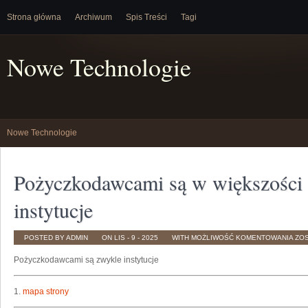
Strona główna
Archiwum
Spis Treści
Tagi
Nowe Technologie
Nowe Technologie
Pożyczkodawcami są w większośc
instytucje
PO
POSTED BY ADMIN
ON LIS - 9 - 2025
WITH
MOŻLIWOŚĆ KOMENTOWANIA
ZO
SĄ
W
Pożyczkodawcami są zwykle instytucje
WIĘ
WY
INS
1.
mapa strony