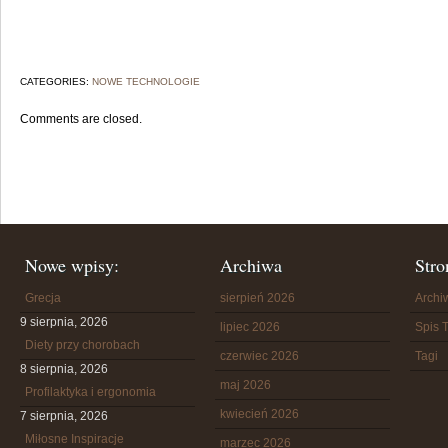
CATEGORIES:
NOWE TECHNOLOGIE
Comments are closed.
Nowe wpisy:
Archiwa
Stro
Grecja
sierpień 2026
Arch
9 sierpnia, 2026
lipiec 2026
Spis T
Diety przy chorobach
czerwiec 2026
Tagi
8 sierpnia, 2026
maj 2026
Profilaktyka i ergonomia
kwiecień 2026
7 sierpnia, 2026
Miłosne Inspiracje
marzec 2026