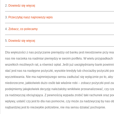
2.
Dowiedz się więcej
3.
Przeczytaj nasz najnowszy wpis
4.
Zobacz, co polecamy
5.
Dowiedz się więcej
Dla większości z nas pożyczanie pieniędzy od banku jest nieodzowne przy reali
nas nie narzeka na nadmiar pieniędzy w swoim portfelu. W wielu przypadkach
wszelkich możliwych rat, a również opłat. Jeśli już uwzględniamy bank powi
stać jest nas na następne pożyczki, wysokie kredyty lub chociażby pożyczki po
wyczekiwania. Nie ma najmniejszego sensu zadłużać się wyłącznie po to, aby
niedorzeczne, jakkolwiek dużo osób tak właśnie robi – zobacz pożyczki pod 
podejmiemy jakąkolwiek decyzję należałoby wnikliwie przeanalizować, czy cz
za nadzwyczaj obciążająca. Z pewnością wypada zrobić taki rachunek oraz pod
wpływy, ustalić czy jest to dla nas pomocne, czy może za nadzwyczaj by nas o
najbardziej jest to niezwykle potrzebne, nie ma sensu działać pochopnie.