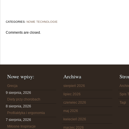
CATEGORIES:
NOWE TECHNOLOGIE
Comments are closed.
Nowe wpisy:
Archiwa
Stro
Grecja
sierpień 2026
Arch
9 sierpnia, 2026
lipiec 2026
Spis T
Diety przy chorobach
czerwiec 2026
Tagi
8 sierpnia, 2026
maj 2026
Profilaktyka i ergonomia
kwiecień 2026
7 sierpnia, 2026
Miłosne Inspiracje
marzec 2026