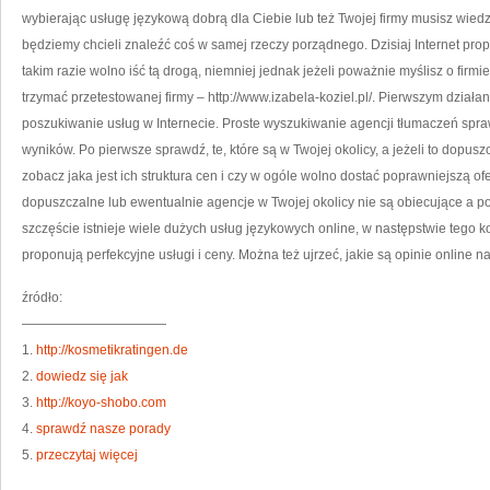
wybierając usługę językową dobrą dla Ciebie lub też Twojej firmy musisz wie
będziemy chcieli znaleźć coś w samej rzeczy porządnego. Dzisiaj Internet pro
takim razie wolno iść tą drogą, niemniej jednak jeżeli poważnie myślisz o firm
trzymać przetestowanej firmy – http://www.izabela-koziel.pl/. Pierwszym działan
poszukiwanie usług w Internecie. Proste wyszukiwanie agencji tłumaczeń spr
wyników. Po pierwsze sprawdź, te, które są w Twojej okolicy, a jeżeli to dopusz
zobacz jaka jest ich struktura cen i czy w ogóle wolno dostać poprawniejszą ofer
dopuszczalne lub ewentualnie agencje w Twojej okolicy nie są obiecujące a p
szczęście istnieje wiele dużych usług językowych online, w następstwie tego kole
proponują perfekcyjne usługi i ceny. Można też ujrzeć, jakie są opinie online na
źródło:
———————————
1.
http://kosmetikratingen.de
2.
dowiedz się jak
3.
http://koyo-shobo.com
4.
sprawdź nasze porady
5.
przeczytaj więcej