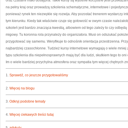
oraz czasami mało dostępna. Takie kursy są wybitnie korzystne jeśli przekazan
na pełny kraj oraz prowadzą szkolenia schematyczne, internetowe i pojedyncze 
ponieważ rynek ten niezwykle się rozwija. Aby pozostać trenerem wystarczy inte
tym kierunku. Kiedy tak właściwie czuje się gotowość w owym czasie należało
szkoleń jest bardzo znacząca kwestią, albowiem od tego zależy to czy odbędą
migowy. Tu koronna rola przynależy do organizatora. Musi on odszukać położe
przygotować się samemu. Weryfikuje to odnośnik orientacja przestrzenna. Pr
najbardziej czasochłonne. Tudzież kursy internetowe wymagają o wiele mniej
typu szkolenia dla niepełnosprawnych mają być dla ludzi, skutkiem tego to oni
Im o wiele bardziej przychylna atmosfera oraz sympatia tym więcej chętnych zna
1.
Sprawdź, co jeszcze przygotowaliśmy
2.
Więcej na blogu
3.
Odkryj podobne tematy
4.
Więcej ciekawych treści tutaj
5.
artykuly