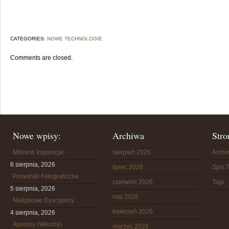
CATEGORIES:
NOWE TECHNOLOGIE
Comments are closed.
Nowe wpisy:
Archiwa
Stro
Miłosne Inspiracje
sierpień 2026
Arch
6 sierpnia, 2026
lipiec 2026
Spis T
Poradniki Fotograficzne
czerwiec 2026
Tagi
5 sierpnia, 2026
maj 2026
Nietypowe Dyscypliny
kwiecień 2026
4 sierpnia, 2026
Apeniny (Włochy)
marzec 2026