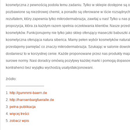
OST
kosmetyczna z pewnością podoła temu zadaniu. Tylko w sklepie dostępne są od r
pozbawione są niezdrowej chemii, a ponadto są oferowane w iście rozsądnych
rezultatem, który zapewnia tylko mikrodermabrazja, zawitaj u nas! Tylko u nas
propozycja, która za każdym razem spełnia oczekiwania klientów. Nasze prze
kosmetyków. Funkcjonujemy nie tylko jako sklep oferujący maseczki babuszki ag
kosmetyczna oferująca natura siberica. Mamy pełen wybór kosmetyków natura
przestajemy pamiętać co znaczy mikrodermabrazja. Szukając w salonie dowo
dostaniesz to w korzystnej cenie. Każde proponowane przez nas produkty mają 
surowe normy. Nasi doradcy omówią pozytywy każdej marki i pomogą dopasow
kontrahenci bez wyjątku wychodzą usatysfakcjonowani.
źródło:
———————————
1.
http://gummmi-baern.de
2.
http://hansenbargfueralle.de
3.
pełna publikacja
4.
więcej treści
5.
zobacz wpis