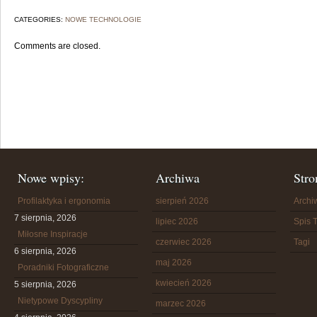
CATEGORIES:
NOWE TECHNOLOGIE
Comments are closed.
Nowe wpisy:
Archiwa
Stro
Profilaktyka i ergonomia
sierpień 2026
Arch
7 sierpnia, 2026
lipiec 2026
Spis T
Miłosne Inspiracje
czerwiec 2026
Tagi
6 sierpnia, 2026
maj 2026
Poradniki Fotograficzne
kwiecień 2026
5 sierpnia, 2026
Nietypowe Dyscypliny
marzec 2026