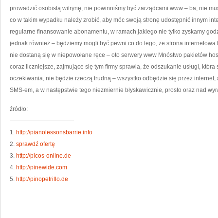
JA
prowadzić osobistą witrynę, nie powinniśmy być zarządcami www – ba, nie m
CH
O
co w takim wypadku należy zrobić, aby móc swoją stronę udostępnić innym inte
regularne finansowanie abonamentu, w ramach jakiego nie tylko zyskamy god
jednak również – będziemy mogli być pewni co do tego, że strona internetow
nie dostaną się w niepowołane ręce – oto serwery www Mnóstwo pakietów hos
coraz liczniejsze, zajmujące się tym firmy sprawia, że odszukanie usługi, która
oczekiwania, nie będzie rzeczą trudną – wszystko odbędzie się przez internet,
SMS-em, a w następstwie tego niezmiernie błyskawicznie, prosto oraz nad wy
źródło:
———————————
1.
http://pianolessonsbarrie.info
2.
sprawdź ofertę
3.
http://picos-online.de
4.
http://pinewide.com
5.
http://pinopetrillo.de