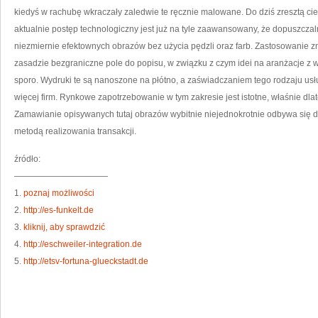
kiedyś w rachubę wkraczały zaledwie te ręcznie malowane. Do dziś zresztą ci
aktualnie postęp technologiczny jest już na tyle zaawansowany, że dopuszczal
niezmiernie efektownych obrazów bez użycia pędzli oraz farb. Zastosowanie zna
zasadzie bezgraniczne pole do popisu, w związku z czym idei na aranżacje z w
sporo. Wydruki te są nanoszone na płótno, a zaświadczaniem tego rodzaju usł
więcej firm. Rynkowe zapotrzebowanie w tym zakresie jest istotne, właśnie dl
Zamawianie opisywanych tutaj obrazów wybitnie niejednokrotnie odbywa się dr
metodą realizowania transakcji.
źródło:
———————————
1.
poznaj możliwości
2.
http://es-funkelt.de
3.
kliknij, aby sprawdzić
4.
http://eschweiler-integration.de
5.
http://etsv-fortuna-glueckstadt.de