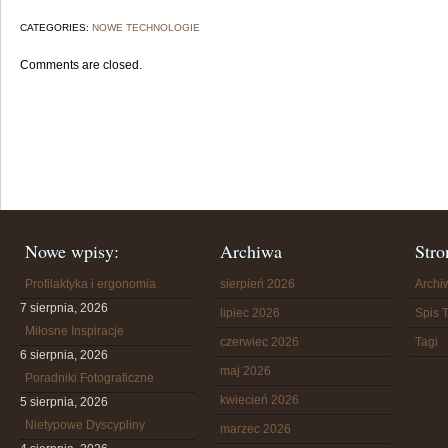
CATEGORIES:
NOWE TECHNOLOGIE
Comments are closed.
Nowe wpisy:
Archiwa
Stro
Profilaktyka i ergonomia
sierpień 2026
Arch
7 sierpnia, 2026
lipiec 2026
Spis T
Miłosne Inspiracje
czerwiec 2026
Tagi
6 sierpnia, 2026
maj 2026
Poradniki Fotograficzne
kwiecień 2026
5 sierpnia, 2026
Nietypowe Dyscypliny
marzec 2026