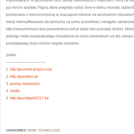
usytuowanych, w generalnie rzecz biorąc biedniejszych regionach, ceny za m
już mocno spadały. Figury, które pragnęły nabyć dom w stolicy musiały zapłac
porównaniu z nieruchomością w znaczącym mieście na wschodnich obszarach o
miarę intensyfikowania się bezruchu na rynku posiadłości, nastąpiło zahamow
http://nieruchomosci-bez-posrednikow.com.pl także tam przestały drożeć. Mi
jednego metra kwadratowego mieszkania na rynku pierwotnym czy też zakupu
przedstawiają duże różnice między miastami.
źródło:
———————————
1.
http://gourmet-project.com
2.
http://gravitalis.de
3.
poznaj możliwości
4.
źródło
5.
http://grundgeld2017.de
CATEGORIES:
NOWE TECHNOLOGIE