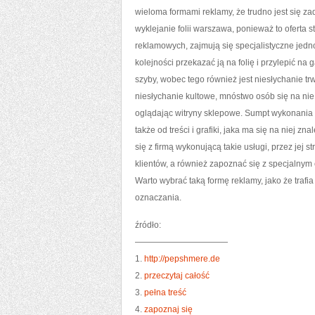
wieloma formami reklamy, że trudno jest się z
wyklejanie folii warszawa, ponieważ to oferta 
reklamowych, zajmują się specjalistyczne jedn
kolejności przekazać ją na folię i przylepić na
szyby, wobec tego również jest niesłychanie tr
niesłychanie kultowe, mnóstwo osób się na nie
oglądając witryny sklepowe. Sumpt wykonania taki
także od treści i grafiki, jaka ma się na niej 
się z firmą wykonującą takie usługi, przez jej s
klientów, a również zapoznać się z specjalnym 
Warto wybrać taką formę reklamy, jako że trafia
oznaczania.
źródło:
———————————
1.
http://pepshmere.de
2.
przeczytaj całość
3.
pełna treść
4.
zapoznaj się