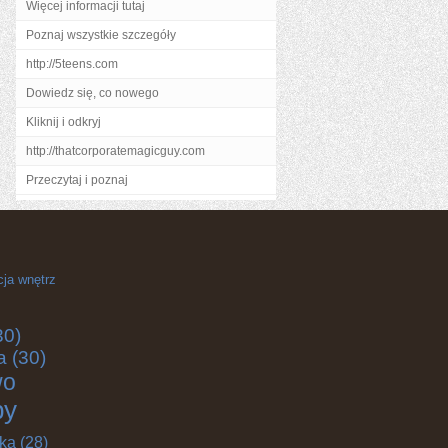
Więcej informacji tutaj
Poznaj wszystkie szczegóły
http://5teens.com
Dowiedz się, co nowego
Kliknij i odkryj
http://thatcorporatemagicguy.com
Przeczytaj i poznaj
cja wnętrz
30)
a
(30)
wo
by
yka
(28)