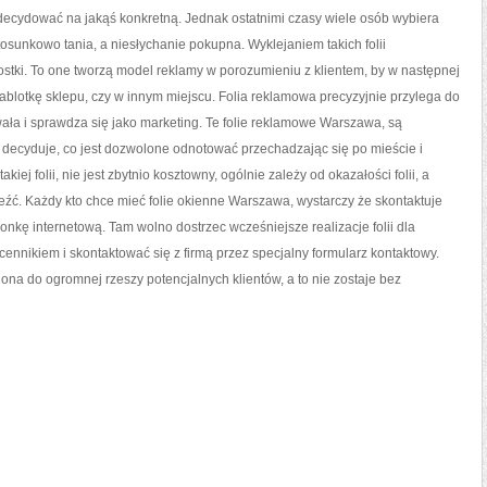
MUSI
adecydować na jakąś konkretną. Jednak ostatnimi czasy wiele osób wybiera
ZADBAĆ
O
stosunkowo tania, a niesłychanie pokupna. Wyklejaniem takich folii
KONKRETNĄ
REKLAMĘ
ostki. To one tworzą model reklamy w porozumieniu z klientem, by w następnej
 gablotkę sklepu, czy w innym miejscu. Folia reklamowa precyzyjnie przylega do
wała i sprawdza się jako marketing. Te folie reklamowe Warszawa, są
 decyduje, co jest dozwolone odnotować przechadzając się po mieście i
ej folii, nie jest zbytnio kosztowny, ogólnie zależy od okazałości folii, a
znaleźć. Każdy kto chce mieć folie okienne Warszawa, wystarczy że skontaktuje
tronkę internetową. Tam wolno dostrzec wcześniejsze realizacje folii dla
cennikiem i skontaktować się z firmą przez specjalny formularz kontaktowy.
 ona do ogromnej rzeszy potencjalnych klientów, a to nie zostaje bez