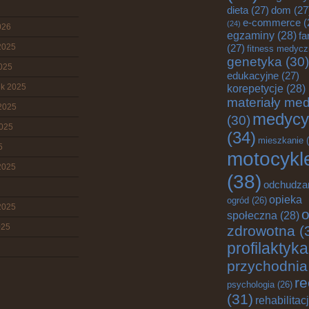
dieta
(27)
dom
(27
e-commerce
(
(24)
026
egzaminy
(28)
fa
2025
(27)
fitness medyc
genetyka
(30)
2025
edukacyjne
(27)
ik 2025
korepetycje
(28)
materiały me
2025
medycy
(30)
2025
(34)
mieszkanie
(
5
motocykl
2025
(38)
odchudza
opieka
ogród
(26)
2025
o
społeczna
(28)
025
zdrowotna
(
profilaktyka
przychodnia
re
psychologia
(26)
(31)
rehabilitac