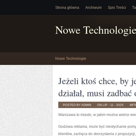
Strona główna
Archiwum
Spis Treści
Ta
Nowe Technologi
Nowe Technologie
Jeżeli ktoś chce, by 
działał, musi zadbać
POSTED BY ADMIN
ON LIP - 11 - 2025
WIT
Warszawa to miasto, w jakim można wielce wie
Godziwa reklama, może być niesłychanie pomyś
klientów, zachęca do skorzystania z propozycji, 