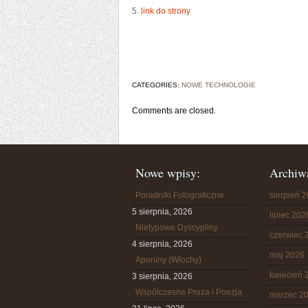
5.
link do strony
CATEGORIES:
NOWE TECHNOLOGIE
Comments are closed.
Nowe wpisy:
Archiw
Poradniki Fotograficzne
sierpień 
5 sierpnia, 2026
lipiec 202
Nietypowe Dyscypliny
czerwiec 
4 sierpnia, 2026
maj 2026
Apeniny (Włochy)
kwiecień 
3 sierpnia, 2026
Współczesna Proza i Poezja
marzec 2