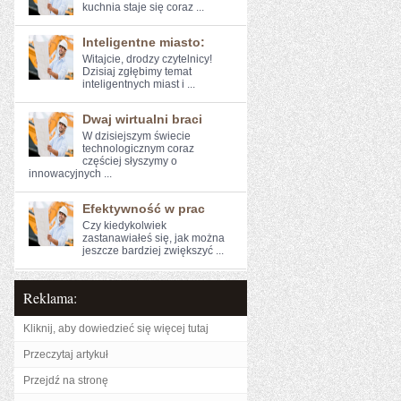
kuchnia staje się coraz ...
Inteligentne miasto:
Witajcie, drodzy czytelnicy!
Dzisiaj zgłębimy temat
inteligentnych‍ miast i ...
Dwaj wirtualni braci
W ​dzisiejszym świecie
technologicznym ​coraz⁢
częściej słyszymy o
innowacyjnych ...
Efektywność w prac
Czy kiedykolwiek
zastanawiałeś się, jak można
jeszcze bardziej⁣ zwiększyć ...
Reklama:
Kliknij, aby dowiedzieć się więcej tutaj
Przeczytaj artykuł
Przejdź na stronę