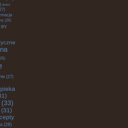
)
dzieci
27)
rmacja
zny
(26)
gry
dyczne
na
26)
e
nie
(27)
pieka
31)
(33)
(31)
cepty
ja
(28)