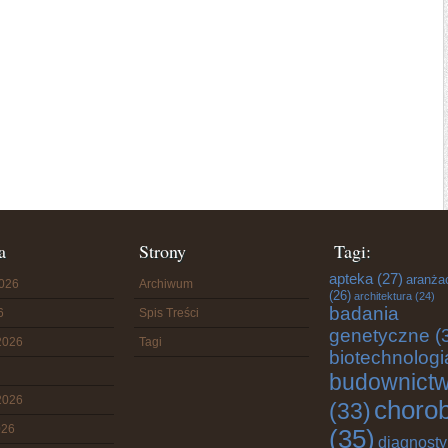
a
Strony
Tagi:
apteka
(27)
aranża
2026
Archiwum
(26)
architektura
(24)
badania
6
Spis Treści
genetyczne
(
2026
Tagi
biotechnologi
budownict
2026
choro
(33)
026
(35)
diagnost