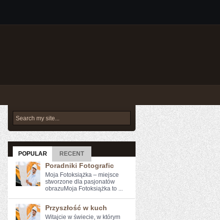
POPULAR
RECENT
Poradniki Fotografic
Moja Fotoksiążka – miejsce
stworzone dla pasjonatów
obrazuMoja Fotoksiążka to ...
Przyszłość w kuch
Witajcie w świecie, w którym