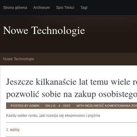
Strona główna
Archiwum
Spis Treści
Tagi
Nowe Technologie
Nowe Technologie
Jeszcze kilkanaście lat temu wiele 
pozwolić sobie na zakup osobisteg
JES
POSTED BY ADMIN
ON LIS - 4 - 2025
WITH
MOŻLIWOŚĆ KOMENTOWANIA
ZO
KIL
LAT
Każdy sektor rynku, jaki rozwija się ekspresowo i prężnie
TE
WIE
ROD
MO
PO
1.
wpisy
SOB
NA