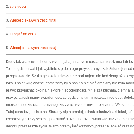
ZA
OS
2.
spis tresci
3.
Więcej ciekawych treści tutaj
4.
Przejdź do wpisu
5.
Więcej ciekawych treści tutaj
Kiedy tak właściwie chcemy wynająć bądź nabyć miejsce zamieszkania lub też
To ile będzie trwał i jak wybitnie się do niego przykładamy uzależnione jest od
przeprowadzić. Szukając lokale mieszkalne pod najem nie będziemy aż tak wy
lokalu na chwilę ważne jest to żeby było nas na nie stać oraz aby nie było n
prawo przymknąć oko na niektóre niedogodności. Mniejsza kuchnia, ciemna łazi
przyjęcia, jeśli mamy świadomość, że będziemy tam mieszkać niedługo. Selek
miejscem, gdzie pragniemy spędzić życie, wybieramy inne kryteria. Właśnie d
Tutaj cena też jest istotna. Staramy się niemniej jednak odnaleźć taki lokal,
technicznym. Przyzwoiciej poszukać dłużej i bardziej wnikliwie, niż zakupić m
decyzji przez resztę życia. Warto przemyśleć wszystko, przeanalizować oraz d