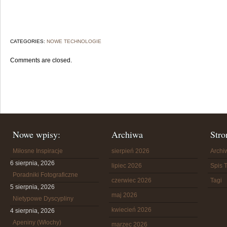
CATEGORIES:
NOWE TECHNOLOGIE
Comments are closed.
Nowe wpisy:
Archiwa
Stro
Miłosne Inspiracje
sierpień 2026
Arch
6 sierpnia, 2026
lipiec 2026
Spis T
Poradniki Fotograficzne
czerwiec 2026
Tagi
5 sierpnia, 2026
maj 2026
Nietypowe Dyscypliny
kwiecień 2026
4 sierpnia, 2026
Apeniny (Włochy)
marzec 2026