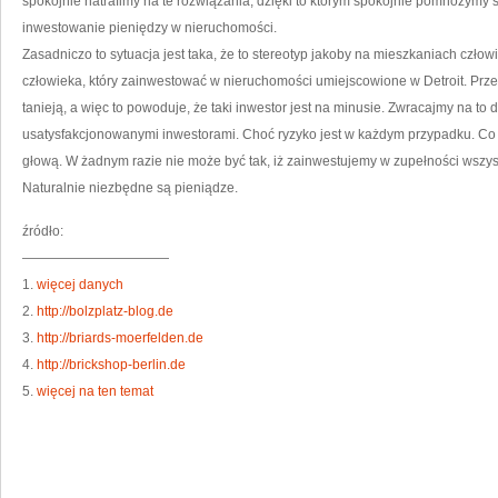
spokojnie natrafimy na te rozwiązania, dzięki to którym spokojnie pomnożym
inwestowanie pieniędzy w nieruchomości.
Zasadniczo to sytuacja jest taka, że to stereotyp jakoby na mieszkaniach czło
człowieka, który zainwestować w nieruchomości umiejscowione w Detroit. Prz
tanieją, a więc to powoduje, że taki inwestor jest na minusie. Zwracajmy na 
usatysfakcjonowanymi inwestorami. Choć ryzyko jest w każdym przypadku. Co 
głową. W żadnym razie nie może być tak, iż zainwestujemy w zupełności wszys
Naturalnie niezbędne są pieniądze.
źródło:
———————————
1.
więcej danych
2.
http://bolzplatz-blog.de
3.
http://briards-moerfelden.de
4.
http://brickshop-berlin.de
5.
więcej na ten temat