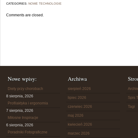
CATEGORIES:
NOWE TECHNOLOGIE
Comments are closed.
Nowe wpisy:
Archiwa
Stro
Diety przy chorobach
sierpień 2026
Arch
8 sierpnia, 2026
lipiec 2026
Spis T
Profilaktyka i ergonomia
czerwiec 2026
Tagi
7 sierpnia, 2026
maj 2026
Miłosne Inspiracje
kwiecień 2026
6 sierpnia, 2026
Poradniki Fotograficzne
marzec 2026