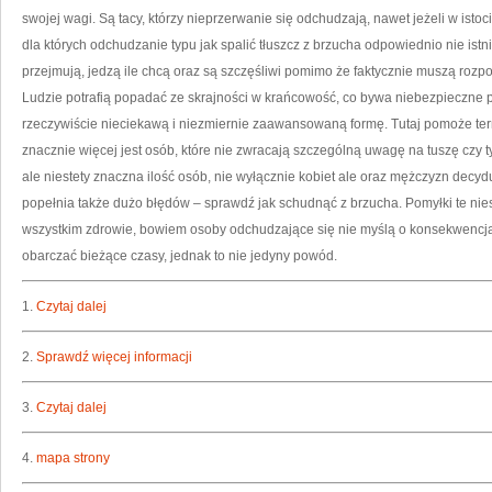
swojej wagi. Są tacy, którzy nieprzerwanie się odchudzają, nawet jeżeli w isto
dla których odchudzanie typu jak spalić tłuszcz z brzucha odpowiednio nie istn
przejmują, jedzą ile chcą oraz są szczęśliwi pomimo że faktycznie muszą rozp
Ludzie potrafią popadać ze skrajności w krańcowość, co bywa niebezpieczne pr
rzeczywiście nieciekawą i niezmiernie zaawansowaną formę. Tutaj pomoże te
znacznie więcej jest osób, które nie zwracają szczególną uwagę na tuszę czy t
ale niestety znaczna ilość osób, nie wyłącznie kobiet ale oraz mężczyzn decyd
popełnia także dużo błędów – sprawdź jak schudnąć z brzucha. Pomyłki te nies
wszystkim zdrowie, bowiem osoby odchudzające się nie myślą o konsekwencjac
obarczać bieżące czasy, jednak to nie jedyny powód.
1.
Czytaj dalej
2.
Sprawdź więcej informacji
3.
Czytaj dalej
4.
mapa strony