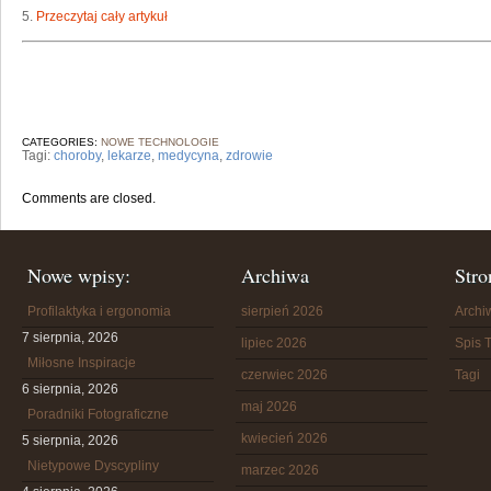
5.
Przeczytaj cały artykuł
CATEGORIES:
NOWE TECHNOLOGIE
Tagi:
choroby
,
lekarze
,
medycyna
,
zdrowie
Comments are closed.
Nowe wpisy:
Archiwa
Stro
Profilaktyka i ergonomia
sierpień 2026
Arch
7 sierpnia, 2026
lipiec 2026
Spis T
Miłosne Inspiracje
czerwiec 2026
Tagi
6 sierpnia, 2026
maj 2026
Poradniki Fotograficzne
kwiecień 2026
5 sierpnia, 2026
Nietypowe Dyscypliny
marzec 2026