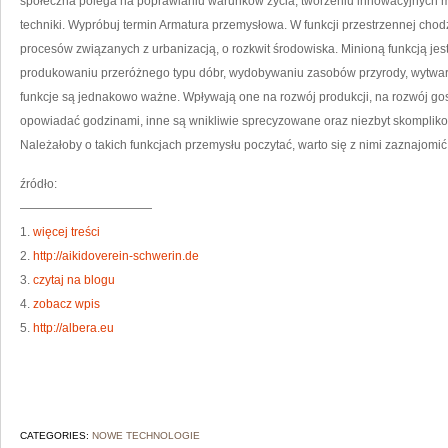
społeczna polega na poprawianiu warunków życia, tworzeniu innowacyjnych mie
techniki. Wypróbuj termin Armatura przemysłowa. W funkcji przestrzennej chodz
procesów związanych z urbanizacją, o rozkwit środowiska. Minioną funkcją je
produkowaniu przeróżnego typu dóbr, wydobywaniu zasobów przyrody, wytwarza
funkcje są jednakowo ważne. Wpływają one na rozwój produkcji, na rozwój gosp
opowiadać godzinami, inne są wnikliwie sprecyzowane oraz niezbyt skompliko
Należałoby o takich funkcjach przemysłu poczytać, warto się z nimi zaznajomić
źródło:
———————————
1.
więcej treści
2.
http://aikidoverein-schwerin.de
3.
czytaj na blogu
4.
zobacz wpis
5.
http://albera.eu
CATEGORIES:
NOWE TECHNOLOGIE