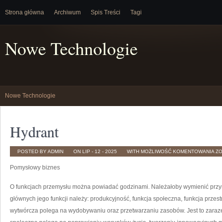
Strona główna
Archiwum
Spis Treści
Tagi
Nowe Technologie
Nowe Technologie
Hydrant
HY
POSTED BY ADMIN
ON LIP - 12 - 2025
WITH
MOŻLIWOŚĆ KOMENTOWANIA
Z
Pomysłowy biznes
O funkcjach przemysłu można powiadać godzinami. Należałoby wymienić przy
głównych jego funkcji należy: produkcyjność, funkcja społeczna, funkcja przes
wytwórcza polega na wydobywaniu oraz przetwarzaniu zasobów. Jest to zaraz