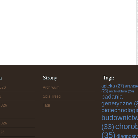
a
Strony
Tagi:
apteka
(27)
aranża
2026
Archiwum
(26)
architektura
(24)
badania
6
Spis Treści
genetyczne
(
2026
Tagi
biotechnologi
budownict
2026
choro
(33)
026
(35)
diagnost