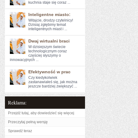
kuchnia staje się coraz ...
Inteligentne miasto:
Witajcie, drodzy czytelnicy!
Dzisiaj zgłębimy temat
inteligentnych‍ miast i ...
Dwaj wirtualni braci
W ​dzisiejszym świecie
technologicznym ​coraz⁢
częściej słyszymy o
innowacyjnych ...
Efektywność w prac
Czy kiedykolwiek
zastanawiałeś się, jak można
jeszcze bardziej⁣ zwiększyć ...
Reklama:
Przejdź tutaj, aby dowiedzieć się więcej
Przeczytaj pełną wersję
Sprawdź teraz