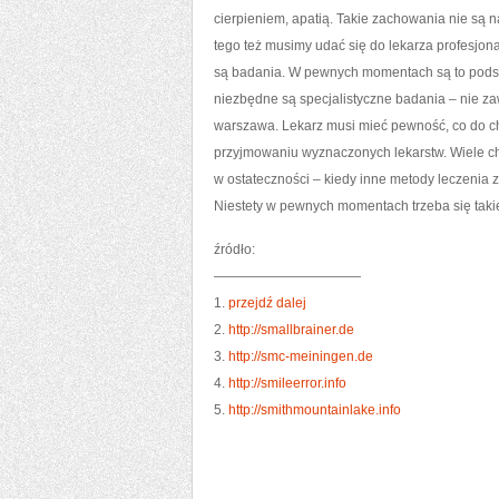
cierpieniem, apatią. Takie zachowania nie są n
tego też musimy udać się do lekarza profesjon
są badania. W pewnych momentach są to pods
niezbędne są specjalistyczne badania – nie za
warszawa. Lekarz musi mieć pewność, co do cho
przyjmowaniu wyznaczonych lekarstw. Wiele cho
w ostateczności – kiedy inne metody leczenia 
Niestety w pewnych momentach trzeba się tak
źródło:
———————————
1.
przejdź dalej
2.
http://smallbrainer.de
3.
http://smc-meiningen.de
4.
http://smileerror.info
5.
http://smithmountainlake.info