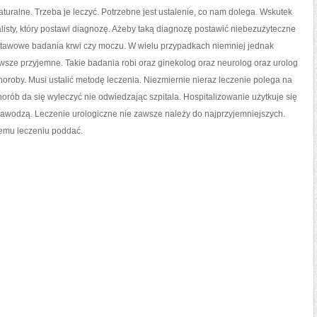
aturalne. Trzeba je leczyć. Potrzebne jest ustalenie, co nam dolega. Wskutek
alisty, który postawi diagnozę. Ażeby taką diagnozę postawić niebezużyteczne
tawowe badania krwi czy moczu. W wielu przypadkach niemniej jednak
wsze przyjemne. Takie badania robi oraz ginekolog oraz neurolog oraz urolog
roby. Musi ustalić metodę leczenia. Niezmiernie nieraz leczenie polega na
rób da się wyleczyć nie odwiedzając szpitala. Hospitalizowanie użytkuje się
zawodzą. Leczenie urologiczne nie zawsze należy do najprzyjemniejszych.
iemu leczeniu poddać.