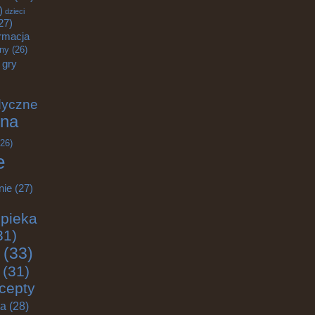
)
dzieci
27)
rmacja
zny
(26)
gry
dyczne
na
26)
e
nie
(27)
pieka
31)
(33)
(31)
cepty
ja
(28)