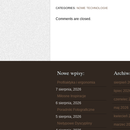
CATEGORIES:
NOWE TECHNOLOGIE
Comments are closed.
Nowe wpisy:
Archiw
Profilaktyka i ergonomia
sierpień 
7 sierpnia, 2026
lipiec 202
Miłosne Inspiracje
czerwiec 
6 sierpnia, 2026
maj 2026
Poradniki Fotograficzne
kwiecień 
5 sierpnia, 2026
Nietypowe Dyscypliny
marzec 2