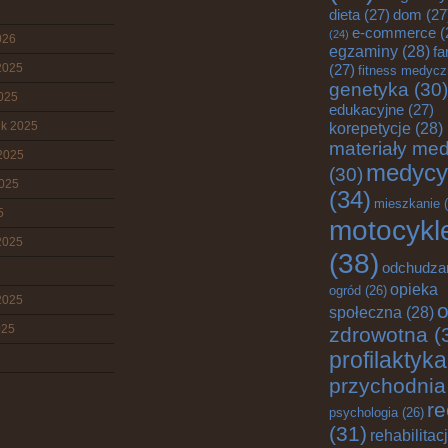
dieta
(27)
dom
(27
e-commerce
(
(24)
026
egzaminy
(28)
fa
2025
(27)
fitness medyc
genetyka
(30)
2025
edukacyjne
(27)
ik 2025
korepetycje
(28)
materiały me
2025
medycy
(30)
2025
(34)
mieszkanie
(
5
motocykl
2025
(38)
odchudza
opieka
ogród
(26)
2025
o
społeczna
(28)
025
zdrowotna
(
profilaktyka
przychodnia
re
psychologia
(26)
(31)
rehabilitac