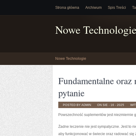
Strona główna
Archiwum
Spis Treści
Ta
Nowe Technologi
Nowe Technologie
Fundamentalne oraz 
pytanie
POSTED BY ADMIN
ON SIE - 16 - 2025
WI
Powszechność suplementów jest niezmiernie 
Żadne leczenie nie jest sympatyczne. Jest to 
aby funkcjonować w świecie oraz radować się 