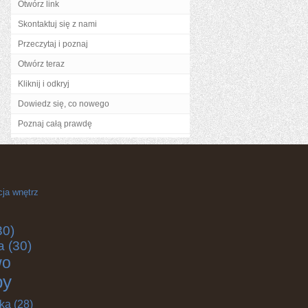
Otwórz link
Skontaktuj się z nami
Przeczytaj i poznaj
Otwórz teraz
Kliknij i odkryj
Dowiedz się, co nowego
Poznaj całą prawdę
cja wnętrz
30)
a
(30)
wo
by
yka
(28)