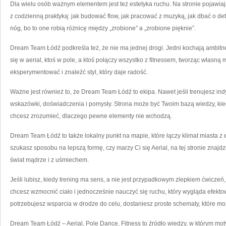
Dla wielu osób ważnym elementem jest też estetyka ruchu. Na stronie pojawiają
z codzienną praktyką: jak budować flow, jak pracować z muzyką, jak dbać o detal
nóg, bo to one robią różnicę między „zrobione” a „zrobione pięknie”.
Dream Team Łódź podkreśla też, że nie ma jednej drogi. Jedni kochają ambitne
się w aerial, ktoś w pole, a ktoś połączy wszystko z fitnessem, tworząc własną 
eksperymentować i znaleźć styl, który daje radość.
Ważne jest również to, że Dream Team Łódź to ekipa. Nawet jeśli trenujesz indy
wskazówki, doświadczenia i pomysły. Strona może być Twoim bazą wiedzy, kie
chcesz zrozumieć, dlaczego pewne elementy nie wchodzą.
Dream Team Łódź to także lokalny punkt na mapie, które łączy klimat miasta z 
szukasz sposobu na lepszą formę, czy marzy Ci się Aerial, na tej stronie znajd
świat mądrze i z uśmiechem.
Jeśli lubisz, kiedy trening ma sens, a nie jest przypadkowym zlepkiem ćwiczeń
chcesz wzmocnić ciało i jednocześnie nauczyć się ruchu, który wygląda efekto
potrzebujesz wsparcia w drodze do celu, dostaniesz proste schematy, które m
Dream Team Łódź – Aerial, Pole Dance, Fitness to źródło wiedzy, w którym moty