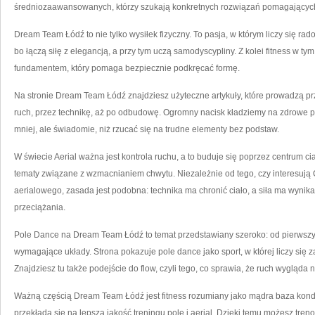
średniozaawansowanych, którzy szukają konkretnych rozwiązań pomagających
Dream Team Łódź to nie tylko wysiłek fizyczny. To pasja, w którym liczy się rad
bo łączą siłę z elegancją, a przy tym uczą samodyscypliny. Z kolei fitness w ty
fundamentem, który pomaga bezpiecznie podkręcać formę.
Na stronie Dream Team Łódź znajdziesz użyteczne artykuły, które prowadzą pr
ruch, przez technikę, aż po odbudowę. Ogromny nacisk kładziemy na zdrowe pod
mniej, ale świadomie, niż rzucać się na trudne elementy bez podstaw.
W świecie Aerial ważna jest kontrola ruchu, a to buduje się poprzez centrum cia
tematy związane z wzmacnianiem chwytu. Niezależnie od tego, czy interesują Ci
aerialowego, zasada jest podobna: technika ma chronić ciało, a siła ma wyni
przeciążania.
Pole Dance na Dream Team Łódź to temat przedstawiany szeroko: od pierwszych 
wymagające układy. Strona pokazuje pole dance jako sport, w której liczy się z
Znajdziesz tu także podejście do flow, czyli tego, co sprawia, że ruch wygląda na
Ważną częścią Dream Team Łódź jest fitness rozumiany jako mądra baza kondyc
przekłada się na lepszą jakość treningu pole i aerial. Dzięki temu możesz treno