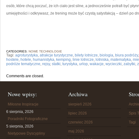
osób, które chcą poczuć, że ich ciało jest silne, a jednocześnie potrafi być pł
umiejętności i odkrywasz, że trening może być czystą satysfakcją – dzień po dn
CATEGORIES:
NOWE TECHNOLOGIE
Tagi:
agroturystyka
,
atrakcje turystyczne
,
bilety lotnicze
,
biologia
,
biura podróży
hostele
,
hotele
,
humanistyka
,
kemping
,
linie lotnicze
,
lotniska
,
matematyka
,
mie
podróże tematyczne
,
rejsy
,
statki
,
turystyka
,
urlop
,
wakacje
,
wycieczki
,
zabytki
,
Comments are closed.
Nowe wpisy:
Archiwa
Stro
Miłosne Inspiracje
sierpień 2026
Arch
6 sierpnia, 2026
lipiec 2026
Spis T
Poradniki Fotograficzne
czerwiec 2026
Tagi
5 sierpnia, 2026
maj 2026
Nietypowe Dyscypliny