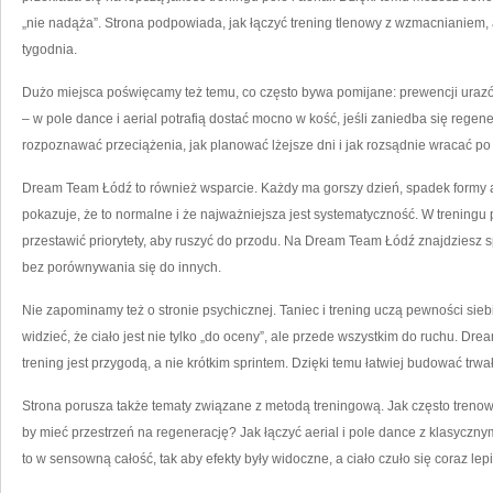
„nie nadąża”. Strona podpowiada, jak łączyć trening tlenowy z wzmacnianiem, 
tygodnia.
Dużo miejsca poświęcamy też temu, co często bywa pomijane: prewencji urazów. 
– w pole dance i aerial potrafią dostać mocno w kość, jeśli zaniedba się rege
rozpoznawać przeciążenia, jak planować lżejsze dni i jak rozsądnie wracać po
Dream Team Łódź to również wsparcie. Każdy ma gorszy dzień, spadek formy a
pokazuje, że to normalne i że najważniejsza jest systematyczność. W treningu
przestawić priorytety, aby ruszyć do przodu. Na Dream Team Łódź znajdziesz 
bez porównywania się do innych.
Nie zapominamy też o stronie psychicznej. Taniec i trening uczą pewności sieb
widzieć, że ciało jest nie tylko „do oceny”, ale przede wszystkim do ruchu. D
trening jest przygodą, a nie krótkim sprintem. Dzięki temu łatwiej budować trw
Strona porusza także tematy związane z metodą treningową. Jak często trenow
by mieć przestrzeń na regenerację? Jak łączyć aerial i pole dance z klasyc
to w sensowną całość, tak aby efekty były widoczne, a ciało czuło się coraz lepi