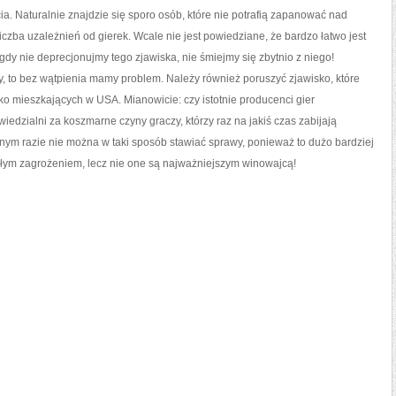
a. Naturalnie znajdzie się sporo osób, które nie potrafią zapanować nad
czba uzależnień od gierek. Wcale nie jest powiedziane, że bardzo łatwo jest
igdy nie deprecjonujmy tego zjawiska, nie śmiejmy się zbytnio z niego!
ry, to bez wątpienia mamy problem. Należy również poruszyć zjawisko, które
o mieszkających w USA. Mianowicie: czy istotnie producenci gier
dzialni za koszmarne czyny graczy, którzy raz na jakiś czas zabijają
ym razie nie można w taki sposób stawiać sprawy, ponieważ to dużo bardziej
ałym zagrożeniem, lecz nie one są najważniejszym winowajcą!