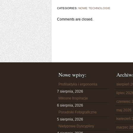
CATEGORIES:
NOWE TECHNOLOGIE
Comments are closed.
Nowe wpisy:
Archiw
Profilaktyka i ergonomia
sierpień 
7 sierpnia, 2026
lipiec 202
Miłosne Inspiracje
czerwiec 
6 sierpnia, 2026
maj 2026
Poradniki Fotograficzne
kwiecień 
5 sierpnia, 2026
Nietypowe Dyscypliny
marzec 2