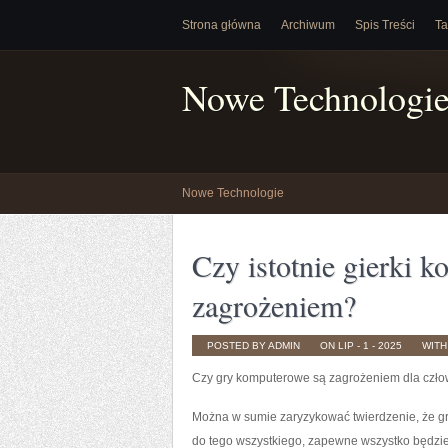
Strona główna
Archiwum
Spis Treści
Ta
Nowe Technologi
Nowe Technologie
Czy istotnie gierki 
zagrożeniem?
POSTED BY ADMIN
ON LIP - 1 - 2025
WIT
Czy gry komputerowe są zagrożeniem dla czł
Można w sumie zaryzykować twierdzenie, że gr
do tego wszystkiego, zapewne wszystko będzie 