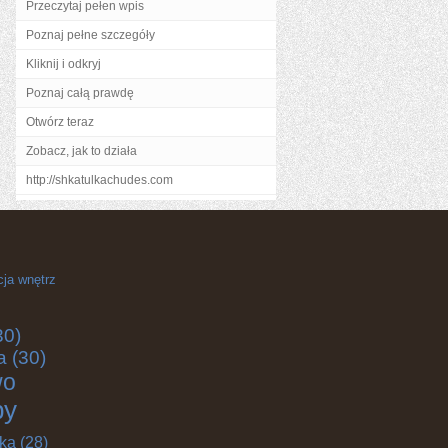
Przeczytaj pełen wpis
Poznaj pełne szczegóły
Kliknij i odkryj
Poznaj całą prawdę
Otwórz teraz
Zobacz, jak to działa
http://shkatulkachudes.com
cja wnętrz
30)
a
(30)
wo
by
yka
(28)