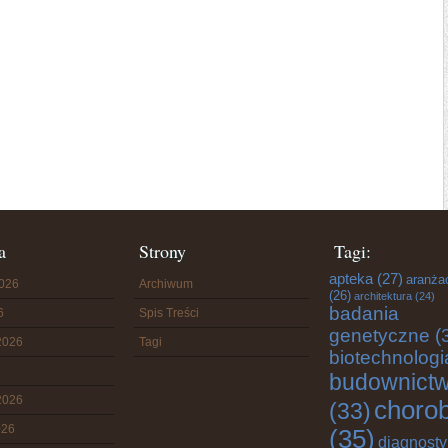
a
Strony
Tagi:
apteka
(27)
aranża
2026
Archiwum
(26)
architektura
(24)
badania
6
Spis Treści
genetyczne
(
2026
Tagi
biotechnologi
budownict
2026
choro
(33)
026
(35)
diagnost