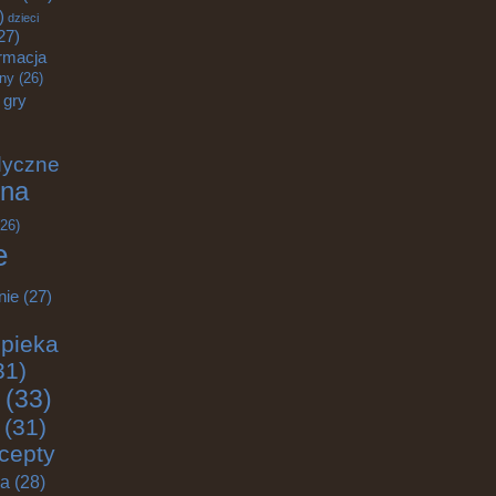
)
dzieci
27)
rmacja
zny
(26)
gry
dyczne
na
26)
e
nie
(27)
pieka
31)
(33)
(31)
cepty
ja
(28)