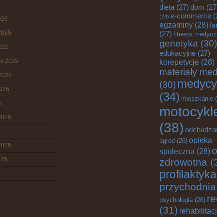
dieta
(27)
dom
(27
e-commerce
(
(24)
026
egzaminy
(28)
fa
2025
(27)
fitness medyc
genetyka
(30)
2025
edukacyjne
(27)
ik 2025
korepetycje
(28)
materiały me
2025
medycy
(30)
2025
(34)
mieszkanie
(
5
motocykl
2025
(38)
odchudza
opieka
ogród
(26)
2025
o
społeczna
(28)
025
zdrowotna
(
profilaktyka
przychodnia
re
psychologia
(26)
(31)
rehabilitac