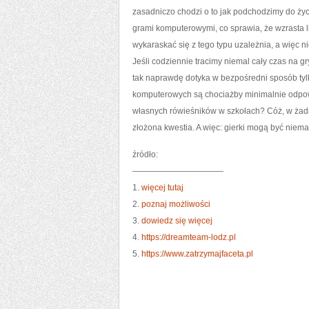
zasadniczo chodzi o to jak podchodzimy do życi
grami komputerowymi, co sprawia, że wzrasta li
wykaraskać się z tego typu uzależnia, a więc n
Jeśli codziennie tracimy niemal cały czas na g
tak naprawdę dotyka w bezpośredni sposób tylk
komputerowych są chociażby minimalnie odpowie
własnych rówieśników w szkołach? Cóż, w żadn
złożona kwestia. A więc: gierki mogą być niem
źródło:
———————————
1.
więcej tutaj
2.
poznaj możliwości
3.
dowiedz się więcej
4.
https://dreamteam-lodz.pl
5.
https://www.zatrzymajfaceta.pl