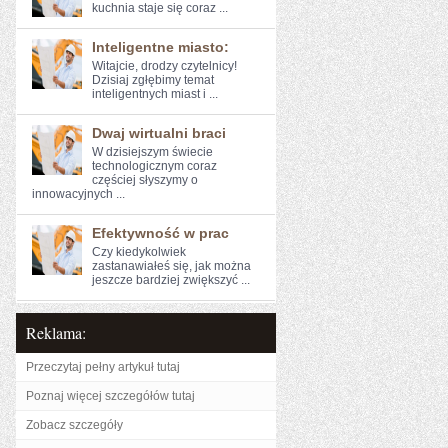
kuchnia staje się coraz ...
Inteligentne miasto:
Witajcie, drodzy czytelnicy!
Dzisiaj zgłębimy temat
inteligentnych‍ miast i ...
Dwaj wirtualni braci
W ​dzisiejszym świecie
technologicznym ​coraz⁢
częściej słyszymy o
innowacyjnych ...
Efektywność w prac
Czy kiedykolwiek
zastanawiałeś się, jak można
jeszcze bardziej⁣ zwiększyć ...
Reklama:
Przeczytaj pełny artykuł tutaj
Poznaj więcej szczegółów tutaj
Zobacz szczegóły