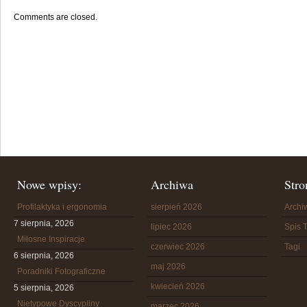
Comments are closed.
Nowe wpisy:
Archiwa
Stro
Profilaktyka i ergonomia
sierpień 2026
Arch
7 sierpnia, 2026
lipiec 2026
Spis T
Miłosne Inspiracje
czerwiec 2026
Tagi
6 sierpnia, 2026
maj 2026
Poradniki Fotograficzne
kwiecień 2026
5 sierpnia, 2026
Nietypowe Dyscypliny
marzec 2026