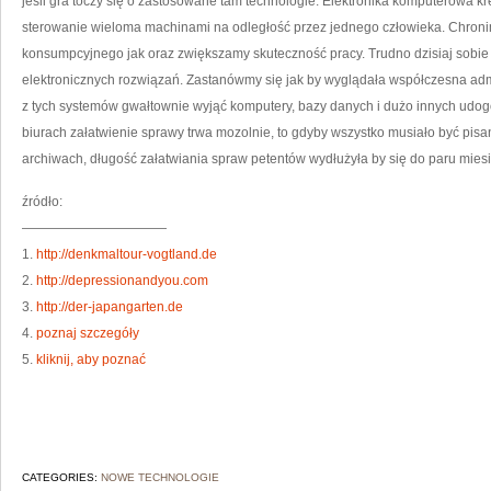
jeśli gra toczy się o zastosowane tam technologie. Elektronika komputerowa k
sterowanie wieloma machinami na odległość przez jednego człowieka. Chron
konsumpcyjnego jak oraz zwiększamy skuteczność pracy. Trudno dzisiaj sobie
elektronicznych rozwiązań. Zastanówmy się jak by wyglądała współczesna ad
z tych systemów gwałtownie wyjąć komputery, bazy danych i dużo innych udogo
biurach załatwienie sprawy trwa mozolnie, to gdyby wszystko musiało być pis
archiwach, długość załatwiania spraw petentów wydłużyła by się do paru miesi
źródło:
———————————
1.
http://denkmaltour-vogtland.de
2.
http://depressionandyou.com
3.
http://der-japangarten.de
4.
poznaj szczegóły
5.
kliknij, aby poznać
CATEGORIES:
NOWE TECHNOLOGIE